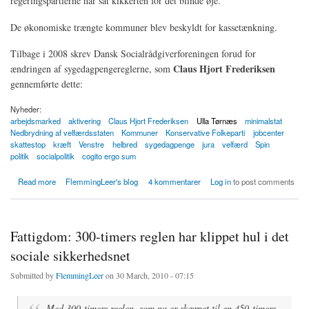
regeringspartierne har sat kikkerten for det blinde øje.
De økonomiske trængte kommuner blev beskyldt for kassetænkning.
Tilbage i 2008 skrev Dansk Socialrådgiverforeningen forud for
Claus Hjort Frederiksen
ændringen af sygedagpengereglerne, som
gennemførte dette:
Nyheder:
arbejdsmarked
aktivering
Claus Hjort Frederiksen
Ulla Tørnæs
minimalstat
Nedbrydning af velfærdsstaten
Kommuner
Konservative Folkeparti
jobcenter
skattestop
kræft
Venstre
helbred
sygedagpenge
jura
velfærd
Spin
politik
socialpolitik
cogito ergo sum
about Velfærdsstaten knager: Forudsigelig aktivering af folk på sygedagpenge
Read more
FlemmingLeer's blog
4 kommentarer
Log in
to post comments
Fattigdom: 300-timers reglen har klippet hul i det
sociale sikkerhedsnet
Submitted by
FlemmingLeer
on 30 March, 2010 - 07:15
Med 300-timers reglen, som nu er skærpet til en 450-timers