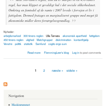
regel, har man klippet et gevaldigt hul i det sociale sikkerhedsnet.
Omkring en femtedel af de ramte i 2007 levede i forvejen et liv i
fattigdom. Dermed fratages en marginaliseret gruppe med meget få
økonomiske midler deres forsørgelsesgrundlag.
Nyheder:
arbejdsmarked
300 timers reglen
Ulla Tørnæs
økonomisk apartheid
fattigdom
450 timers reglen
ulighed
Matchgrupper
diskrimination
kontanthjælp
Venstre
politik
statistik
Samfund
cogito ergo sum
about Fattigdom: 300-timers reglen har klippet hul i det sociale sikkerhedsnet
Read more
FlemmingLeer's blog
Log in
to post comments
1
2
næste »
sidste »
Sider
Navigation
Maskinrummet