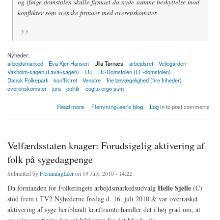
og ifølge domstolen skulle firmaet da nyde samme beskyttelse mod
konflikter som svenske firmaer med overenskomster.
Nyheder:
arbejdsmarked
Eva Kjer Hansen
Ulla Tørnæs
arbejdsret
Vejlegården
Vaxholm-sagen (Laval-sagen)
EU
EU-Domstolen (EF-domstolen)
Dansk Folkeparti
konfliktret
Venstre
frie bevægelighed (fire friheder)
overenskomster
jura
politik
cogito ergo sum
about Kom (2012) 130: Venstre kender fuldtud rækkevidden af ændring af blokaderetten
Read more
FlemmingLeer's blog
Log in
to post comments
Velfærdsstaten knager: Forudsigelig aktivering af
folk på sygedagpenge
Submitted by
FlemmingLeer
on 19 July, 2010 - 14:22
Helle Sjelle
Da formanden for Folketingets arbejdsmarkedsudvalg
(C)
stod frem i TV2 Nyhederne fredag d. 16. juli 2010 & var overrasket
aktivering af syge heriblandt kræftramte handler det i høj grad om, at