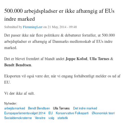
500.000 arbejdspladser er ikke afhængig af EUs
indre marked
Submitted by
FlemmingLeer
on 21 May, 2014 - 09:48
Det passer ikke når flere politikere & debattører fortæller, at 500.000
arbejdspladser er afhængig af Danmarks medlemsskab af EUs indre
marked.
Jeppe Kofod
Ulla Tørnes
Det er blevet fremført af blandt andet
,
&
Bendt Bendtsen
.
Eksporten vil også være der, når vi engang forhåbentligt melder os ud af
EU.
Vi dør ikke af sult.
Nyheder:
arbejdsmarked
Bendt Bendtsen
Ulla Tørnæs
Det indre marked
Europaparlamentsvalget 2014
EU
Konservative Folkeparti
Økonomisk teori
Socialdemokraterne
Venstre
valg
statistik