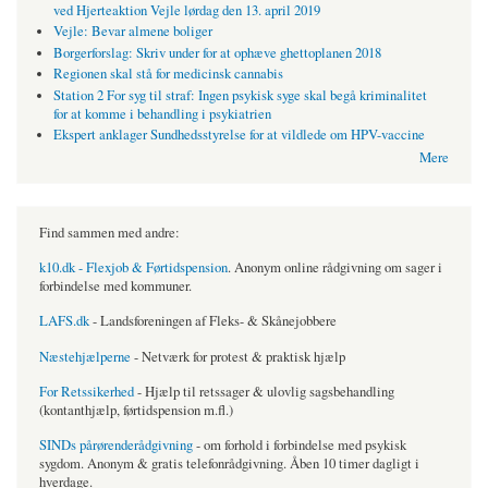
ved Hjerteaktion Vejle lørdag den 13. april 2019
Vejle: Bevar almene boliger
Borgerforslag: Skriv under for at ophæve ghettoplanen 2018
Regionen skal stå for medicinsk cannabis
Station 2 For syg til straf: Ingen psykisk syge skal begå kriminalitet
for at komme i behandling i psykiatrien
Ekspert anklager Sundhedsstyrelse for at vildlede om HPV-vaccine
Mere
Find sammen med andre:
k10.dk - Flexjob & Førtidspension
. Anonym online rådgivning om sager i
forbindelse med kommuner.
LAFS.dk
- Landsforeningen af Fleks- & Skånejobbere
Næstehjælperne
- Netværk for protest & praktisk hjælp
For Retssikerhed
- Hjælp til retssager & ulovlig sagsbehandling
(kontanthjælp, førtidspension m.fl.)
SINDs pårørenderådgivning
- om forhold i forbindelse med psykisk
sygdom. Anonym & gratis telefonrådgivning. Åben 10 timer dagligt i
hverdage.