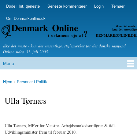
Skip to
Døde i Int. tjeneste
Seneste kommentarer
Login
Temaer
Secondary menu
main
content
Om Denmarkonline.dk
Denmarkonline.dk - blognyheder om politik
Ikke det meste - kun det væsentlige. Pejlemærker for det danske samfund.
Online siden 31. juli 2005.
Menu
Main menu
Hjem
»
Personer i Politik
You are here
Ulla Tørnæs
Ulla Tørnæs, MF'er for Venstre. Arbejdsmarkedsordfører & tidl.
Udviklingsminister frem til februar 2010.