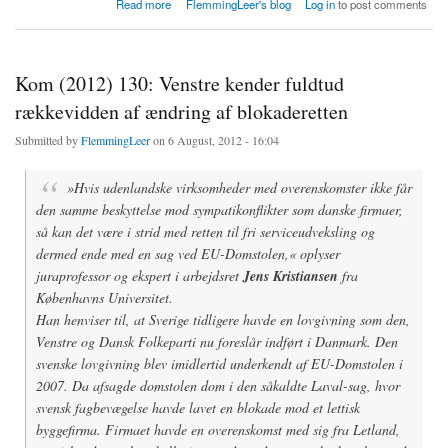
about 500.000 arbejdspladser er ikke afhængig af EUs indre marked
Read more
FlemmingLeer's blog
Log in
to post comments
Kom (2012) 130: Venstre kender fuldtud
rækkevidden af ændring af blokaderetten
Submitted by
FlemmingLeer
on 6 August, 2012 - 16:04
»Hvis udenlandske virksomheder med overenskomster ikke får
den samme beskyttelse mod sympatikonflikter som danske firmaer,
så kan det være i strid med retten til fri serviceudveksling og
dermed ende med en sag ved EU-Domstolen,« oplyser
juraprofessor og ekspert i arbejdsret
Jens Kristiansen
fra
Københavns Universitet.
Han henviser til, at Sverige tidligere havde en lovgivning som den,
Venstre og Dansk Folkeparti nu foreslår indført i Danmark. Den
svenske lovgivning blev imidlertid underkendt af EU-Domstolen i
2007. Da afsagde domstolen dom i den såkaldte Laval-sag, hvor
svensk fagbevægelse havde lavet en blokade mod et lettisk
byggefirma. Firmaet havde en overenskomst med sig fra Letland,