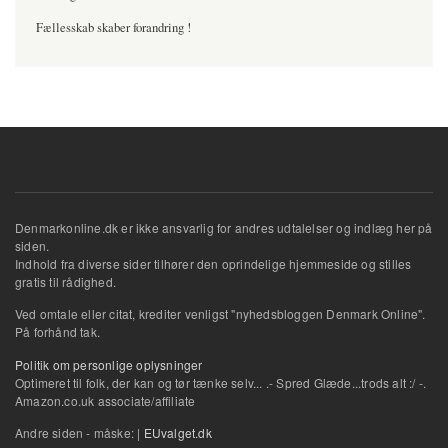
Fællesskab skaber forandring !
Denmarkonline.dk er ikke ansvarlig for andres udtalelser og indlæg her på
siden.
Indhold fra diverse sider tilhører den oprindelige hjemmeside og stilles
gratis til rådighed.
Ved omtale eller citat, krediter venligst "nyhedsbloggen Denmark Online".
På forhånd tak.
Politik om personlige oplysninger
Optimeret til folk, der kan og tør tænke selv... .- Spred Glæde...trods alt :/ -.
Amazon.co.uk associate/affiliate
Andre siden - måske: |
EUvalget.dk