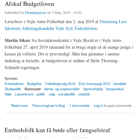
Afskaf Budgetloven
Submitted by
FlemmingLeer
on 3 May, 2019 - 10:50
Læserbrev i Vejle Amts Folkeblad den 2. maj 2019 af
Flemming Leer
Jakobsen, folketingskandidat Vejle Syd, Enhedslisten
:
Martin Sikær
fra Socialdemokratiet i Vejle Byråd er i Vejle Amts
Folkeblad 27. april 2019 talsmand for at bruge nogle af de mange penge i
kassen på velfærd. Det er prisværdigt. Men han glemmer i samme
åndedrag at fortælle, at budgetloven er indført af Helle Thorning-
Schmidt-regeringen.
Nyheder:
Enhedslisten
Budgetlov
Folketingsvalg 2019
EUs finanspagt 2012
kandidat
Skolepolitik
Kommuner
børne- og ungeområdet
hjemmehjælp
besparelser
Vejle
Læserbreve
politik
valg
socialpolitik
statistik
about Afskaf Budgetloven
Read more
FlemmingLeer's blog
1 kommentar
Log in
to post comments
Embedsfolk kan få bøde eller fængselstraf