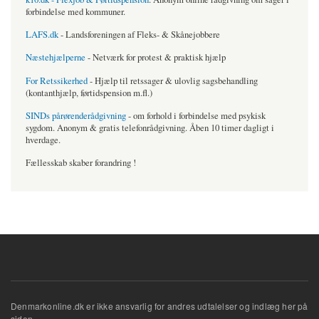
forbindelse med kommuner.
LAFS.dk
- Landsforeningen af Fleks- & Skånejobbere
Næstehjælperne
- Netværk for protest & praktisk hjælp
For Retssikerhed
- Hjælp til retssager & ulovlig sagsbehandling
(kontanthjælp, førtidspension m.fl.)
SINDs pårørenderådgivning
- om forhold i forbindelse med psykisk
sygdom. Anonym & gratis telefonrådgivning. Åben 10 timer dagligt i
hverdage.
Fællesskab skaber forandring !
Denmarkonline.dk er ikke ansvarlig for andres udtalelser og indlæg her på
siden.