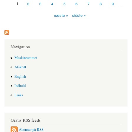
1
2
3
4
5
6
7
8
9
…
Sider
næste »
sidste »
Navigation
Maskinrummet
Afskrift
English
Indhold
Links
Gratis RSS feeds
Abonner på RSS