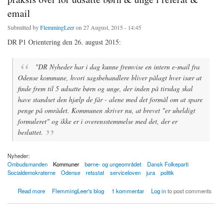
email
Submitted by
FlemmingLeer
on 27 August, 2015 - 14:45
DR P1 Orientering den 26. august 2015:
"DR Nyheder har i dag kunne fremvise en intern e-mail fra
Odense kommune, hvori sagsbehandlere bliver pålagt hver især at
finde frem til 5 udsatte børn og unge, der inden på tirsdag skal
have standset den hjælp de får - alene med det formål om at spare
penge på området. Kommunen skriver nu, at brevet "er uheldigt
formuleret" og ikke er i overensstemmelse med det, der er
besluttet.
Nyheder:
Ombudsmanden
Kommuner
børne- og ungeområdet
Dansk Folkeparti
Socialdemokraterne
Odense
retsstat
serviceloven
jura
politik
about Odense kommune dokumenterer selv ulovlig praksis over for udsatte børn & unge i
Read more
FlemmingLeer's blog
1 kommentar
Log in
to post comments
referat & email