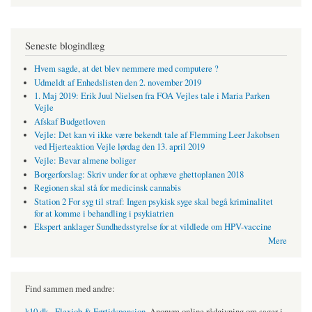
Seneste blogindlæg
Hvem sagde, at det blev nemmere med computere ?
Udmeldt af Enhedslisten den 2. november 2019
1. Maj 2019: Erik Juul Nielsen fra FOA Vejles tale i Maria Parken
Vejle
Afskaf Budgetloven
Vejle: Det kan vi ikke være bekendt tale af Flemming Leer Jakobsen
ved Hjerteaktion Vejle lørdag den 13. april 2019
Vejle: Bevar almene boliger
Borgerforslag: Skriv under for at ophæve ghettoplanen 2018
Regionen skal stå for medicinsk cannabis
Station 2 For syg til straf: Ingen psykisk syge skal begå kriminalitet
for at komme i behandling i psykiatrien
Ekspert anklager Sundhedsstyrelse for at vildlede om HPV-vaccine
Mere
Find sammen med andre:
k10.dk - Flexjob & Førtidspension
. Anonym online rådgivning om sager i