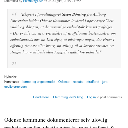
Submitted by
FlemmingLeer
on 28 August, 2015 - 12:55
"Ekspert i forvaltningsret
Steen Bønsing
fra Aalborg
Universitet kalder Odense Kommunes lovbrud i børnesager "helt
vildt" og slår fast, at de ansvarlige embedsfolk kan retsforfølges.
- Der er tale om en overtrædelse af straffelovens bestemmelser om
embedsmænds ansvar. Den siger, at misbruger nogen, der virker i
offentlig tjeneste eller hverv, sin stilling til at krænke privates ret,
straffes han med bøde eller fængsel i indtil fire måneder"
Nyheder:
Kommuner
børne- og ungeområdet
Odense
retsstat
strafferet
jura
cogito ergo sum
about Embedsfolk kan få bøde eller fængselstraf
Read more
FlemmingLeer's blog
Log in
to post comments
Odense kommune dokumenterer selv ulovlig
praksis over for udsatte børn & unge i referat &