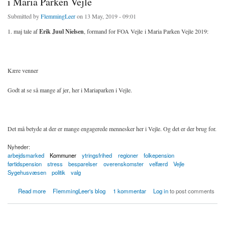
i Maria Parken Vejle
Submitted by
FlemmingLeer
on 13 May, 2019 - 09:01
1. maj tale af
Erik Juul Nielsen
, formand for FOA Vejle i Maria Parken Vejle 2019:
Kære venner
Godt at se så mange af jer, her i Mariaparken i Vejle.
Det må betyde at der er mange engagerede mennesker her i Vejle. Og det er der brug for.
Nyheder:
arbejdsmarked
Kommuner
ytringsfrihed
regioner
folkepension
førtidspension
stress
besparelser
overenskomster
velfærd
Vejle
Sygehusvæsen
politik
valg
about 1. Maj 2019: Erik Juul Nielsen fra FOA Vejles tale i Maria Parken Vejle
Read more
FlemmingLeer's blog
1 kommentar
Log in
to post comments