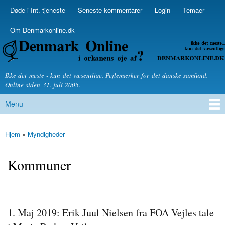
Skip to
Døde i Int. tjeneste
Seneste kommentarer
Login
Temaer
Secondary menu
main
content
Om Denmarkonline.dk
Denmarkonline.dk - blognyheder om politik
Ikke det meste - kun det væsentlige. Pejlemærker for det danske samfund.
Online siden 31. juli 2005.
Menu
Main menu
Hjem
»
Myndigheder
You are here
Kommuner
1. Maj 2019: Erik Juul Nielsen fra FOA Vejles tale