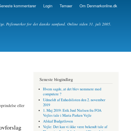
Seneste kommentarer
Login
Temaer
Om Denmarkonline.dk
ige. Pejlemærker for det danske samfund. Online siden 31. juli 2005.
Seneste blogindlæg
Hvem sagde, at det blev nemmere med
computere ?
Udmeldt af Enhedslisten den 2. november
2019
oprindelse eller
1. Maj 2019: Erik Juul Nielsen fra FOA
Vejles tale i Maria Parken Vejle
Afskaf Budgetloven
lovforslag
Vejle: Det kan vi ikke være bekendt tale af