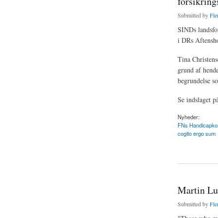
forsikring
Submitted by
Fle
SINDs landsf
i DRs Aftensho
Tina Christense
grund af hende
begrundelse so
Se indslaget p
Nyheder:
FNs Handicapko
cogito ergo sum
about Psykisk syge 
Martin Lut
Submitted by
Fle