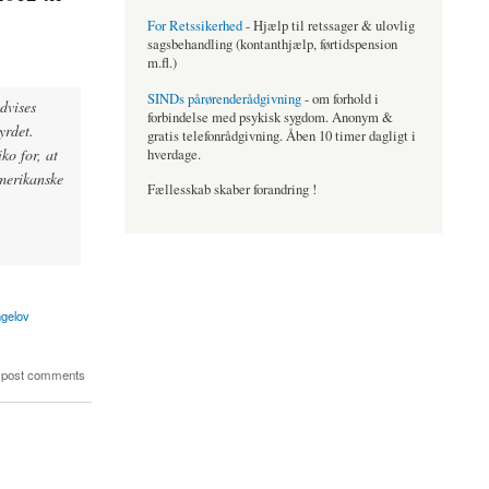
For Retssikerhed
- Hjælp til retssager & ulovlig
sagsbehandling (kontanthjælp, førtidspension
m.fl.)
SINDs pårørenderådgivning
- om forhold i
dvises
forbindelse med psykisk sygdom. Anonym &
yrdet.
gratis telefonrådgivning. Åben 10 timer dagligt i
ko for, at
hverdage.
amerikanske
Fællesskab skaber forandring !
ngelov
 post comments