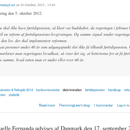
mmingLeer
on 24 October, 2012 - 13:44
ring den 5. oktober 2012:
e skal ikke have førtidspension, så klart var budskabet, da regeringen i februar
 til en reform af førtidspensions-lovgivningen. Og samme signal sender regeringe
l den lov, der skal implementere reformen.
an personer under 40 år som udgangspunkt slet ikke få tilkendt førtidspension,
ærlæser man regeringens lovudkast, så viser det sig, at kriterierne for at få før
de samme, hvad enten man er under eller over 40 år.
spension & fleksjob 2012
konkurrencestat
diskrimination
førtidspension
handicap
rets
rien
statistik
til førtidspension er fjernet i det første udkast til lovforslag
Read more
FlemmingLeer's blog
1 kommentar
Log in
to
uelle Fernanda udvises af Danmark den 17. september 2