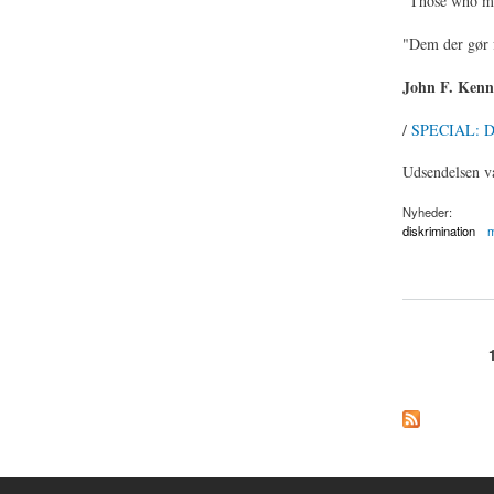
"Those who mak
"Dem der gør f
John F. Kenn
/
SPECIAL: Dr
Udsendelsen va
Nyheder:
diskrimination
m
about Martin Luther 
Sider