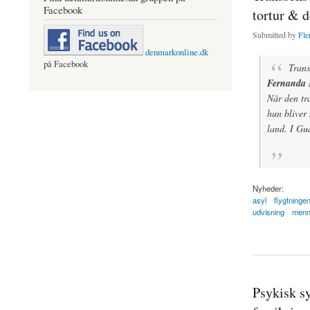
Facebook
tortur & 
Submitted by
Fle
denmarkonline.dk
på Facebook
Trans
Fernanda 
Når den tra
hun bliver 
land. I Gua
Nyheder:
asyl
flygtning
udvisning
menn
about Transseksuell
Psykisk s