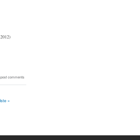
 2012)
 post comments
dste »