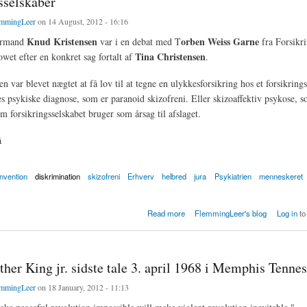
sselskaber
mmingLeer
on 14 August, 2012 - 16:16
Knud Kristensen
orben Weiss Garne
ormand
var i en debat med T
fra Forsikr
Tina Christensen
wet efter en konkret sag fortalt af
.
n var blevet nægtet at få lov til at tegne en ulykkesforsikring hos et forsikring
s psykiske diagnose, som er paranoid skizofreni. Eller skizoaffektiv psykose, 
m forsikringsselskabet bruger som årsag til afslaget.
å
nvention
diskrimination
skizofreni
Erhverv
helbred
jura
Psykiatrien
menneskeret
nægtes ulykkesforsikring af diskriminerende forsikringsselskaber
Read more
FlemmingLeer's blog
Log in
to
her King jr. sidste tale 3. april 1968 i Memphis Tenne
mmingLeer
on 18 January, 2012 - 11:13