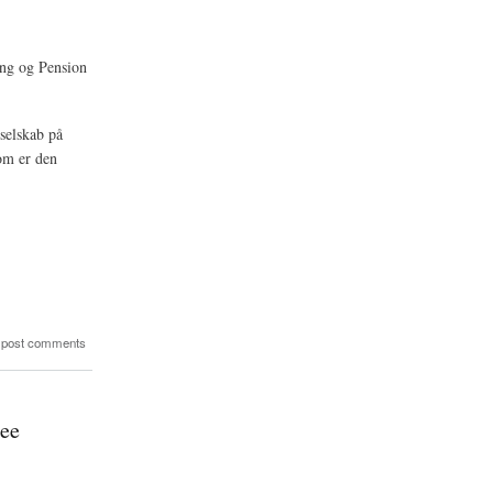
ing og Pension
sselskab på
som er den
 post comments
see