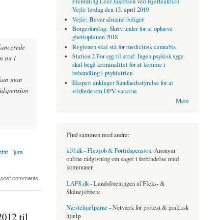
Flemming Leer Jakobsen ved Hjerteaktion
Vejle lørdag den 13. april 2019
Vejle: Bevar almene boliger
Borgerforslag: Skriv under for at ophæve
ghettoplanen 2018
 lancerede
Regionen skal stå for medicinsk cannabis
Station 2 For syg til straf: Ingen psykisk syge
n nu i
skal begå kriminalitet for at komme i
behandling i psykiatrien
 kan man
Ekspert anklager Sundhedsstyrelse for at
tidspension
vildlede om HPV-vaccine
Mere
Find sammen med andre:
k10.dk - Flexjob & Førtidspension
. Anonym
stat
jura
online rådgivning om sager i forbindelse med
kommuner.
 post comments
LAFS.dk
- Landsforeningen af Fleks- &
Skånejobbere
Næstehjælperne
- Netværk for protest & praktisk
012 til
hjælp