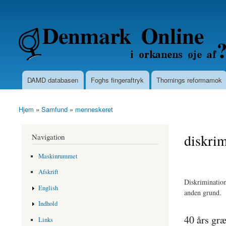
Secondary menu
Denmarkonline.dk - blognyheder om po
DAMD databasen
Foghs fingeraftryk
Thornings reformamok
Main menu
Hjem
»
Samfund
»
menneskeret
You are here
diskrim
Navigation
Maskinrummet
Afskrift
Diskrimination 
English
anden grund.
Indhold
40 års græ
Links