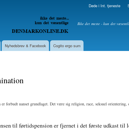
Skip to
Døde i Int. tjeneste
main
content
litik
Ikke det meste - kun det væsentl
Nyhedsbrev & Facebook
Cogito ergo sum
ination
er forbudt uanset grundlaget. Det være sig religion, race, seksuel orientering, 
nsen til førtidspension er fjernet i det første udkast til 