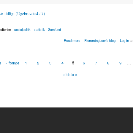
ør tidligt (Ugebreveta4.dk)
efterløn
socialpolitik
statistik
Samfund
r tidligt
Read more
FlemmingLeer's blog
Log in
to
e
« forrige
1
2
3
4
5
6
7
8
9
…
sidste »