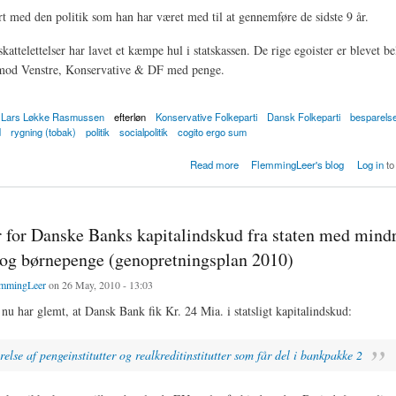
art med den politik som han har været med til at gennemføre de sidste 9 år.
kattelettelser har lavet et kæmpe hul i statskassen. De rige egoister er blevet be
 mod Venstre, Konservative & DF med penge.
Lars Løkke Rasmussen
efterløn
Konservative Folkeparti
Dansk Folkeparti
besparels
d
rygning (tobak)
politik
socialpolitik
cogito ergo sum
af efterlønnen er ikke nødvendig
Read more
FlemmingLeer's blog
Log in
to
r for Danske Banks kapitalindskud fra staten med mind
og børnepenge (genopretningsplan 2010)
mmingLeer
on 26 May, 2010 - 13:03
 nu har glemt, at Dansk Bank fik Kr. 24 Mia. i statsligt kapitalindskud:
else af pengeinstitutter og realkreditinstitutter som får del i bankpakke 2