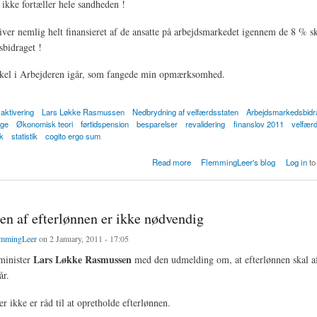
kke fortæller hele sandheden !
iver nemlig helt finansieret af de ansatte på arbejdsmarkedet igennem de 8 % sk
bidraget !
tikel i Arbejderen igår, som fangede min opmærksomhed.
aktivering
Lars Løkke Rasmussen
Nedbrydning af velfærdsstaten
Arbejdsmarkedsbidr
ge
Økonomisk teori
førtidspension
besparelser
revalidering
finanslov 2011
velfær
ik
statistik
cogito ergo sum
 selvfinansieret !
Read more
FlemmingLeer's blog
Log in
to
en af efterlønnen er ikke nødvendig
mmingLeer
on 2 January, 2011 - 17:05
Lars Løkke Rasmussen
minister
med den udmelding om, at efterlønnen skal af
år.
er ikke er råd til at opretholde efterlønnen.