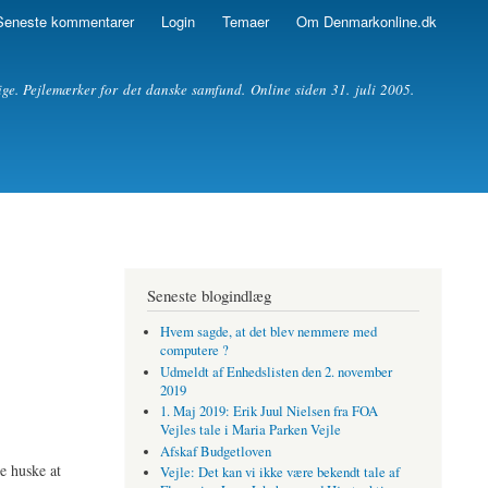
Seneste kommentarer
Login
Temaer
Om Denmarkonline.dk
ige. Pejlemærker for det danske samfund. Online siden 31. juli 2005.
Seneste blogindlæg
Hvem sagde, at det blev nemmere med
computere ?
Udmeldt af Enhedslisten den 2. november
2019
1. Maj 2019: Erik Juul Nielsen fra FOA
Vejles tale i Maria Parken Vejle
Afskaf Budgetloven
e huske at
Vejle: Det kan vi ikke være bekendt tale af