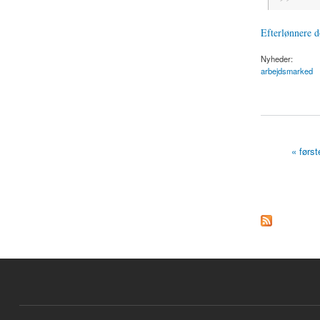
Efterlønnere d
Nyheder:
arbejdsmarked
about Efterlønnere dø
« først
Sider