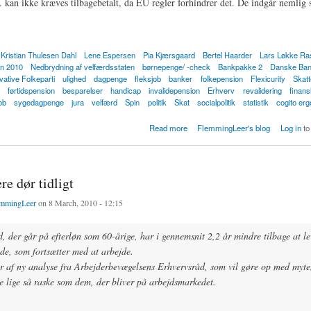
 kan ikke kræves tilbagebetalt, da EU regler forhindrer det. De indgår nemlig
Kristian Thulesen Dahl
Lene Espersen
Pia Kjærsgaard
Bertel Haarder
Lars Løkke R
an 2010
Nedbrydning af velfærdsstaten
børnepenge/ -check
Bankpakke 2
Danske Ba
ative Folkeparti
ulighed
dagpenge
fleksjob
banker
folkepension
Flexicurity
Skat
førtidspension
besparelser
handicap
invalidepension
Erhverv
revalidering
finans
ob
sygedagpenge
jura
velfærd
Spin
politik
Skat
socialpolitik
statistik
cogito er
or Danske Banks kapitalindskud fra staten med mindre dagpenge og børnepenge (genopretn
Read more
FlemmingLeer's blog
Log in
to
re dør tidligt
mmingLeer
on 8 March, 2010 - 12:15
 der går på efterløn som 60-årige, har i gennemsnit 2,2 år mindre tilbage at le
de, som fortsætter med at arbejde.
r af ny analyse fra Arbejderbevægelsens Erhvervsråd, som vil gøre op med myte
e lige så raske som dem, der bliver på arbejdsmarkedet.