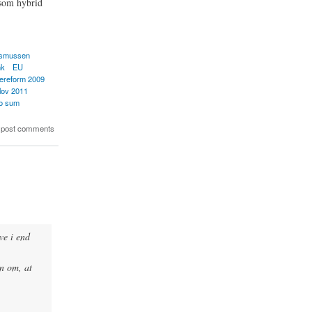
 som hybrid
asmussen
nk
EU
tereform 2009
lov 2011
go sum
ingsplan 2010)
 post comments
ve i end
n om, at