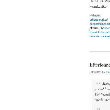
De Kr. 24 Mia.
kernekapital.
Nyheder:
arbejdsmarked
genopretningspl
efterløn
Konserv
Dansk Folkeparti
Venstre
skånej
about Du betaler f
Efterlønne
Submitted by
Fle
Mænd,
jævnaldren
Det fremgå
efterlønner