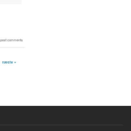
 post comments
næste »