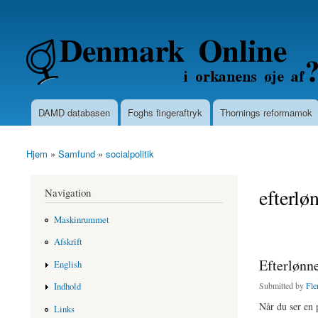
Secondary menu
Denmarkonline.dk - blognyheder om po
DAMD databasen
Foghs fingeraftryk
Thornings reformamok
Main menu
Hjem
»
Samfund
»
socialpolitik
You are here
efterlø
Navigation
Maskinrummet
Afskrift
Efterlønne
English
Submitted by
Fle
Indhold
Når du ser en 
Links