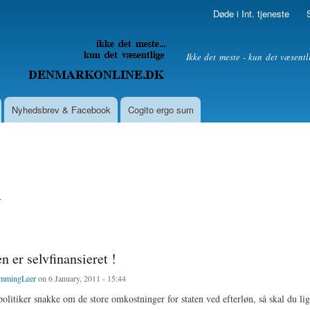
Skip to
Døde i Int. tjeneste
main
content
litik
Ikke det meste - kun det væsentl
Nyhedsbrev & Facebook
Cogito ergo sum
n
n er selvfinansieret !
mmingLeer
on 6 January, 2011 - 15:44
politiker snakke om de store omkostninger for staten ved efterløn, så skal du lig