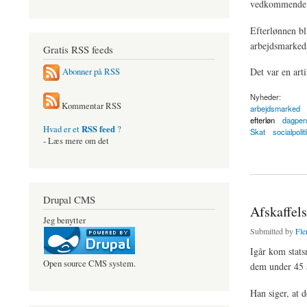
vedkommende i
Efterlønnen bl
arbejdsmarkeds
Gratis RSS feeds
Det var en ar
Abonner på RSS
Nyheder:
Kommentar RSS
arbejdsmarked
efterløn
dagpen
RSS feed
Hvad er et
?
Skat
socialpolit
- Læs mere om det
about Efterlønnen er
Drupal CMS
Afskaffels
Jeg benytter
Submitted by
Fle
Igår kom stats
Open source CMS system.
dem under 45 
Han siger, at d