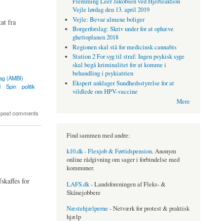
Flemming Leer Jakobsen ved Hjerteaktion
Vejle lørdag den 13. april 2019
Vejle: Bevar almene boliger
at fra
Borgerforslag: Skriv under for at ophæve
ghettoplanen 2018
Regionen skal stå for medicinsk cannabis
Station 2 For syg til straf: Ingen psykisk syge
skal begå kriminalitet for at komme i
behandling i psykiatrien
ag (AMBI)
Ekspert anklager Sundhedsstyrelse for at
d
Spin
politik
vildlede om HPV-vaccine
Mere
 post comments
Find sammen med andre:
k10.dk - Flexjob & Førtidspension
. Anonym
online rådgivning om sager i forbindelse med
kommuner.
skaffes for
LAFS.dk
- Landsforeningen af Fleks- &
Skånejobbere
Næstehjælperne
- Netværk for protest & praktisk
hjælp