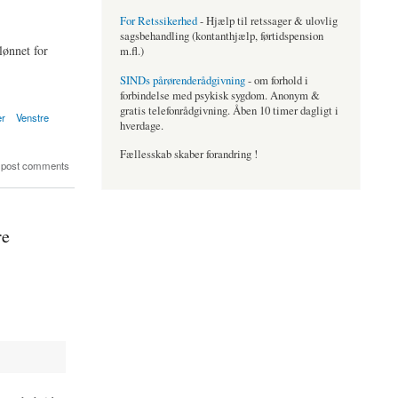
For Retssikerhed
- Hjælp til retssager & ulovlig
sagsbehandling (kontanthjælp, førtidspension
lønnet for
m.fl.)
SINDs pårørenderådgivning
- om forhold i
forbindelse med psykisk sygdom. Anonym &
gratis telefonrådgivning. Åben 10 timer dagligt i
er
Venstre
hverdage.
Fællesskab skaber forandring !
 post comments
re