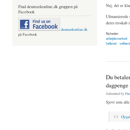
Nej, det er kl
Find denmarkonline.dk gruppen på
Facebook
Ufinansierede s
deres troskab
denmarkonline.dk
Nyheder:
på Facebook
arbejdsmarked
helbred
velfær
about Afskaffelsen 
Du betale
dagpenge 
Submitted by
Fle
Sjovt som alle
Opgør