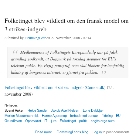
Folketinget blev vildledt om den fransk model om
3 strikes-indgreb
Submitted by
FlemmingLeer
on 27 November, 2008 - 09:14
Medlemmerne af Folketingets Europaudvalg har på falsk
grundlag godkendt, at Danmark på torsdag stemmer for EU's
telekom-pakke. En vigtig paragraf, som skal blokere for lemfældig
lukning af borgernes internet, er fjernet fra pakken.
Folketinget blev vildledt om 3 strikes-indgreb (Comon.dk)
(25.
november 2008)
Nyheder:
Svend Auken
Helge Sander
Jakob Axel Nielsen
Lone Dybkjær
Morten Messerschmidt
Hanne Agersnap
forbud mod censur
fildeling
EU
Grundloven
Ophavsret
IT
jura
Folketinget
politik
cogito ergo sum
about Folketinget blev vildledt om den fransk model om 3 strikes-indgreb
Read more
FlemmingLeer's blog
Log in
to post comments