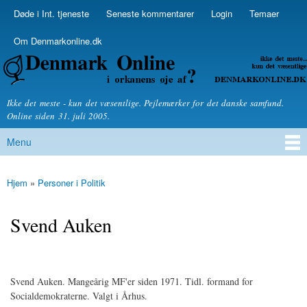
Skip to
Døde i Int. tjeneste
Seneste kommentarer
Login
Temaer
Secondary menu
main
content
Om Denmarkonline.dk
Denmarkonline.dk - blognyheder om politik
Ikke det meste - kun det væsentlige. Pejlemærker for det danske samfund.
Online siden 31. juli 2005.
Menu
Main menu
Hjem
»
Personer i Politik
You are here
Svend Auken
Svend Auken. Mangeårig MF'er siden 1971. Tidl. formand for
Socialdemokraterne. Valgt i Århus.