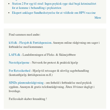
Station 2 For syg til straf: Ingen psykisk syge skal begå kriminalitet
for at komme i behandling i psykiatrien
Ekspert anklager Sundhedsstyrelse for at vildlede om HPV-vaccine
Mere
Find sammen med andre:
k10.dk - Flexjob & Førtidspension
. Anonym online rådgivning om sager i
forbindelse med kommuner.
LAFS.dk
- Landsforeningen af Fleks- & Skånejobbere
Næstehjælperne
- Netværk for protest & praktisk hjælp
For Retssikerhed
- Hjælp til retssager & ulovlig sagsbehandling
(kontanthjælp, førtidspension m.fl.)
SINDs pårørenderådgivning
- om forhold i forbindelse med psykisk
sygdom. Anonym & gratis telefonrådgivning. Åben 10 timer dagligt i
hverdage.
Fællesskab skaber forandring !