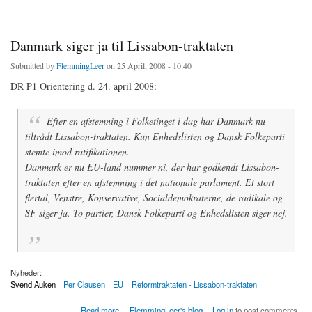
Danmark siger ja til Lissabon-traktaten
Submitted by
FlemmingLeer
on 25 April, 2008 - 10:40
DR P1 Orientering d. 24. april 2008:
Efter en afstemning i Folketinget i dag har Danmark nu
tiltrådt Lissabon-traktaten. Kun Enhedslisten og Dansk Folkeparti
stemte imod ratifikationen.
Danmark er nu EU-land nummer ni, der har godkendt Lissabon-
traktaten efter en afstemning i det nationale parlament. Et stort
flertal, Venstre, Konservative, Socialdemokraterne, de radikale og
SF siger ja. To partier, Dansk Folkeparti og Enhedslisten siger nej.
Nyheder:
Svend Auken
Per Clausen
EU
Reformtraktaten - Lissabon-traktaten
about Danmark siger ja til Lissabon-traktaten
Read more
FlemmingLeer's blog
Log in
to post comments