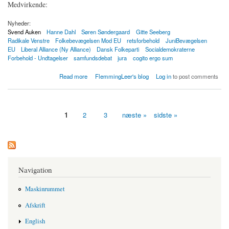
Medvirkende:
Nyheder:
Svend Auken
Hanne Dahl
Søren Søndergaard
Gitte Seeberg
Radikale Venstre
Folkebevægelsen Mod EU
retsforbehold
JuniBevægelsen
EU
Liberal Alliance (Ny Alliance)
Dansk Folkeparti
Socialdemokraterne
Forbehold - Undtagelser
samfundsdebat
jura
cogito ergo sum
about DR2 Debatten: EU-forfatning og danske forbehold
Read more
FlemmingLeer's blog
Log in
to post comments
1
2
3
næste »
sidste »
Sider
Navigation
Maskinrummet
Afskrift
English