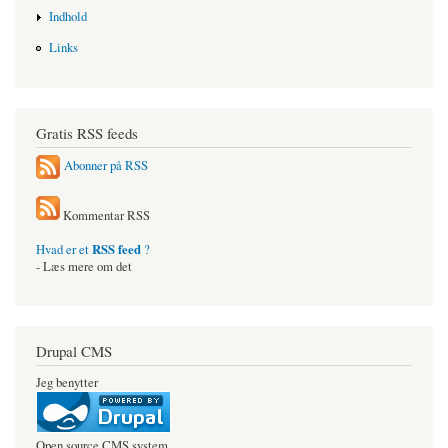
Indhold
Links
Gratis RSS feeds
Abonner på RSS
Kommentar RSS
RSS feed
Hvad er et
?
- Læs mere om det
Drupal CMS
Jeg benytter
Open source CMS system.