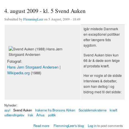
4. august 2009 - kl. 5 Svend Auken
Submitted by
FlemmingLeer
on 5 August, 2009 - 18:49
Igår mistede Danmark
en exceptionel politiker
efter længere tids
sygdom.
Svend Auken blev kun
66 år & døde som følge
Fotograf:
af prostata kræft.
Hans Jørn Storgaard Andersen
|
Wikipedia.org
(1988)
Her er nogle af de sidste
interviews & debatter,
som han deltog i og
bidrog med til det sidste:
Nyheder:
asyl
Svend Auken
Irakerne fra Brorsons Kirken
Socialdemokraterne
kræft
udlændingelov
Irak
Århus
politik
about 4. august 2009 - kl. 5 Svend Auken
Read more
FlemmingLeer's blog
Log in
to post comments