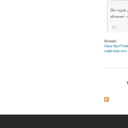
Det sagde 
økonomi- og
Nyheder:
Claus Hjort Fred
cogito ergo sum
about Claus Hjort 
Sider