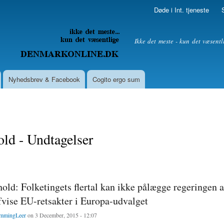
Skip to
Døde i Int. tjeneste
main
content
litik
Ikke det meste - kun det væsentl
Nyhedsbrev & Facebook
Cogito ergo sum
ld - Undtagelser
old: Folketingets flertal kan ikke pålægge regeringen 
afvise EU-retsakter i Europa-udvalget
mmingLeer
on 3 December, 2015 - 12:07