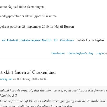
temte Nej ved folkeafstemningen.
edagsprofetier er blevet gjort til skamme:
euroforbehold
Folkebevægelsen Mod EU
EU
Grundloven
Forbehold - Undtagelser
j'et til euroen d. 28. september 2000
Read more
FlemmingLeer's blog
Log in
to
rt slår hånden af Grækenland
mmingLeer
on 18 February, 2010 - 14:34
nland har selv bragt sig den situation, de er i, og de skal fortsat ikke forvente
hånd fra EU.
forvente fra resten af EU er en »striks overvågning« og »udvidet kontrol« med, 
leverer de resultater, som der bliver forventet af dem.