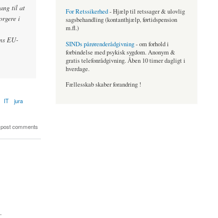
ng til at
For Retssikerhed
- Hjælp til retssager & ulovlig
rgere i
sagsbehandling (kontanthjælp, førtidspension
m.fl.)
ens EU-
SINDs pårørenderådgivning
- om forhold i
forbindelse med psykisk sygdom. Anonym &
gratis telefonrådgivning. Åben 10 timer dagligt i
hverdage.
Fællesskab skaber forandring !
IT
jura
 post comments
.