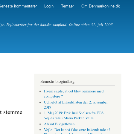
Seneste kommentarer
Login
Temaer
Om Denmarkonline.dk
ige. Pejlemærker for det danske samfund. Online siden 31. juli 2005.
Seneste blogindlæg
Hvem sagde, at det blev nemmere med
computere ?
Udmeldt af Enhedslisten den 2. november
2019
at stemme
1. Maj 2019: Erik Juul Nielsen fra FOA
Vejles tale i Maria Parken Vejle
Afskaf Budgetloven
Vejle: Det kan vi ikke være bekendt tale af