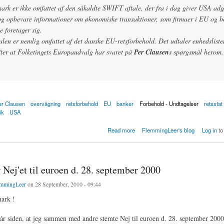
rk er ikke omfattet af den såkaldte SWIFT aftale, der fra i dag giver USA adga
 og opbevare informationer om økonomiske transaktioner, som firmaer i EU og bo
 foretager sig.
len er nemlig omfattet af det danske EU-retsforbehold. Det udtaler enhedslist
efter at Folketingets Europaudvalg har svaret på
Per Clausen
s spørgsmål herom.
er Clausen
overvågning
retsforbehold
EU
banker
Forbehold - Undtagelser
retsstat
ik
USA
 sikrer at swift-aftalen imellem EU og USA ikke gælder for danskere
Read more
FlemmingLeer's blog
Log in
to
r Nej'et til euroen d. 28. september 2000
mmingLeer
on 28 September, 2010 - 09:44
ark !
 år siden, at jeg sammen med andre stemte Nej til euroen d. 28. september 2000