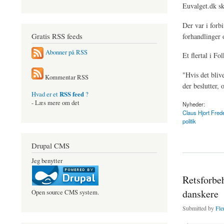
Euvalget.dk sk
Der var i forb
Gratis RSS feeds
forhandlinger 
Abonner på RSS
Et flertal i F
"Hvis det bliv
Kommentar RSS
der beslutter, 
RSS feed
Hvad er et
?
- Læs mere om det
Nyheder:
Claus Hjort Fred
politik
about Retsforbehold
Drupal CMS
Jeg benytter
Retsforbe
danskere
Open source CMS system.
Submitted by
Fle