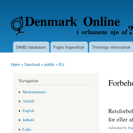
Secondary menu
Denmarkonline.dk - blognyheder om po
DAMD databasen
Foghs fingeraftryk
Thornings reformamok
Main menu
Hjem
»
Samfund
»
politik
»
EU
You are here
Forbeho
Navigation
Maskinrummet
Afskrift
Retsforbeh
English
for eller 
Indhold
Submitted by
Fle
Links