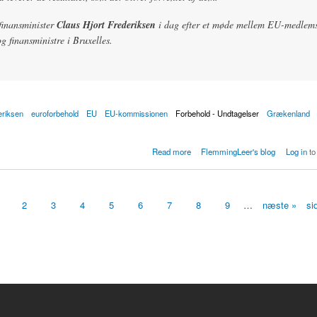
finansminister
Claus Hjort Frederiksen
i dag efter et møde mellem EU-medlem
 finansministre i Bruxelles.
eriksen
euroforbehold
EU
EU-kommissionen
Forbehold - Undtagelser
Grækenland
slår hånden af Grækenland
Read more
FlemmingLeer's blog
Log in
to
1
2
3
4
5
6
7
8
9
…
næste »
si