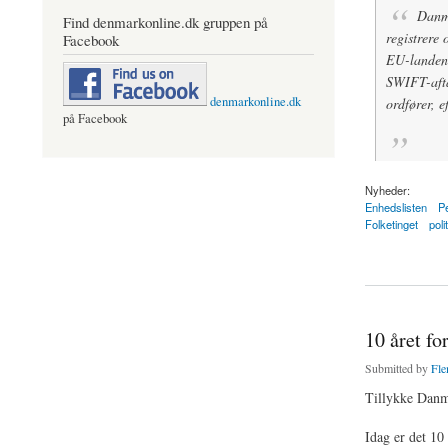
Danma
Find denmarkonline.dk gruppen på
registrere
Facebook
EU-landene
SWIFT-afta
denmarkonline.dk
ordfører, 
på Facebook
Nyheder:
Enhedslisten
P
Folketinget
polit
about Retsforbehold
10 året fo
Submitted by
Fle
Tillykke Danm
Idag er det 10