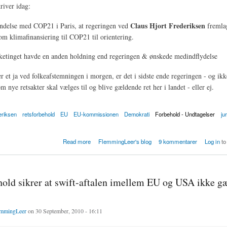
river idag:
Claus Hjort Frederiksen
indelse med COP21 i Paris, at regeringen ved
fremla
om klimafinansiering til COP21 til orientering.
olketinget havde en anden holdning end regeringen & ønskede medindflydelse
er et ja ved folkeafstemningen i morgen, er det i sidste ende regeringen - og ikk
om nye retsakter skal vælges til og blive gældende ret her i landet - eller ej.
eriksen
retsforbehold
EU
EU-kommissionen
Demokrati
Forbehold - Undtagelser
ju
: Folketingets flertal kan ikke pålægge regeringen at stemme for eller afvise EU-retsakter
Read more
FlemmingLeer's blog
9 kommentarer
Log in
to
hold sikrer at swift-aftalen imellem EU og USA ikke gæ
mmingLeer
on 30 September, 2010 - 16:11