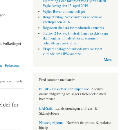
Flemming Leer Jakobsen ved Hjerteaktion
Vejle lørdag den 13. april 2019
Vejle: Bevar almene boliger
gde
Borgerforslag: Skriv under for at ophæve
ghettoplanen 2018
Regionen skal stå for medicinsk cannabis
Station 2 For syg til straf: Ingen psykisk syge
skal begå kriminalitet for at komme i
e Folketinget -
behandling i psykiatrien
Ekspert anklager Sundhedsstyrelse for at
vildlede om HPV-vaccine
Mere
ra
Folketinget
Find sammen med andre:
 i Europa-udvalget
 post comments
k10.dk - Flexjob & Førtidspension
. Anonym
online rådgivning om sager i forbindelse med
kommuner.
lder for
LAFS.dk
- Landsforeningen af Fleks- &
Skånejobbere
Næstehjælperne
- Netværk for protest & praktisk
hjælp