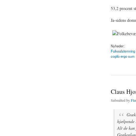
53,2 procent s
Ja-sidens domm
Nyheder:
Folkeafstemning
cogito ergo sum
about 10 året for Ne
Claus Hjo
Submitted by
Fle
Græke
hjælpende 
Alt de kan 
Grækenland 