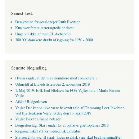
Senest læst:
Den kristne frisørsalonejer Ruth Evensen
Kun hver femte terrorsigtede er dømt
Unge vil ikke af med EU-forbehold
380.000 danskere dræbt af rygning fra 1950 - 2000
Seneste blogindlæg
Hvem sagde, at det blev nemmere med computere ?
Udmeldt af Enhedslisten den 2. november 2019
1. Maj 2019: Erik Juul Nielsen fra FOA Vejles tale i Maria Parken
Vejle
Afskaf Budgetloven
Vejle: Det kan vi ikke være bekendt tale af Flemming Leer Jakobsen
ved Hjerteaktion Vejle lørdag den 13. april 2019
Vejle: Bevar almene boliger
Borgerforslag: Skriv under for at ophæve ghettoplanen 2018
Regionen skal stå for medicinsk cannabis
Station 2 For syg til straf: Ingen psykisk syge skal begå kriminalitet