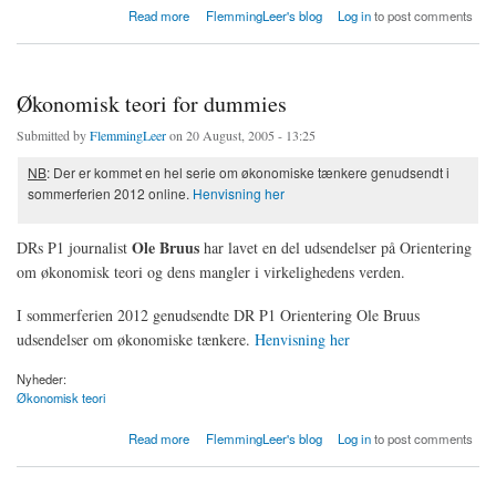
about Europarådskonventionen om forebyggelse af terrorisme
Read more
FlemmingLeer's blog
Log in
to post comments
Økonomisk teori for dummies
Submitted by
FlemmingLeer
on 20 August, 2005 - 13:25
NB
: Der er kommet en hel serie om økonomiske tænkere genudsendt i
sommerferien 2012 online.
Henvisning her
Ole Bruus
DRs P1 journalist
har lavet en del udsendelser på Orientering
om økonomisk teori og dens mangler i virkelighedens verden.
I sommerferien 2012 genudsendte DR P1 Orientering Ole Bruus
udsendelser om økonomiske tænkere.
Henvisning her
Nyheder:
Økonomisk teori
about Økonomisk teori for dummies
Read more
FlemmingLeer's blog
Log in
to post comments