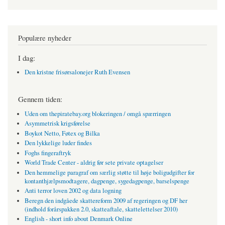
Populære nyheder
I dag:
Den kristne frisørsalonejer Ruth Evensen
Gennem tiden:
Uden om thepiratebay.org blokeringen / omgå spærringen
Asymmetrisk krigsførelse
Boykot Netto, Føtex og Bilka
Den lykkelige luder findes
Foghs fingeraftryk
World Trade Center - aldrig før sete private optagelser
Den hemmelige paragraf om særlig støtte til høje boligudgifter for
kontanthjælpsmodtagere, dagpenge, sygedagpenge, barselspenge
Anti terror loven 2002 og data logning
Beregn den indgåede skattereform 2009 af regeringen og DF her
(indhold forårspakken 2.0, skatteaftale, skattelettelser 2010)
English - short info about Denmark Online