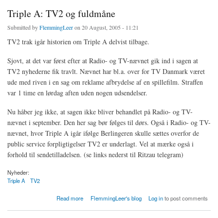
Triple A: TV2 og fuldmåne
Submitted by
FlemmingLeer
on 20 August, 2005 - 11:21
TV2 trak igår historien om Triple A delvist tilbage.
Sjovt, at det var først efter at Radio- og TV-nævnet gik ind i sagen at
TV2 nyhederne fik travlt. Nævnet har bl.a. over for TV Danmark været
ude med riven i en sag om reklame afbrydelse af en spillefilm. Straffen
var 1 time en lørdag aften uden nogen udsendelser.
Nu håber jeg ikke, at sagen ikke bliver behandlet på Radio- og TV-
nævnet i september. Den her sag bør følges til dørs. Også i Radio- og TV-
nævnet, hvor Triple A igår ifølge Berlingeren skulle sættes overfor de
public service forpligtigelser TV2 er underlagt. Vel at mærke også i
forhold til sendetilladelsen. (se links nederst til Ritzau telegram)
Nyheder:
Triple A
TV2
about Triple A: TV2 og fuldmåne
Read more
FlemmingLeer's blog
Log in
to post comments