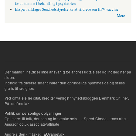
for at komme i behandling i psykiatrien
Ekspert anklager Sundhedsstyrelse for at vildlede om HPV-vaccine
Mere
Denmarkonline.dk er ikke ansvarlig for andres udtalelser og indlæg her på
siden.
Indhold fra diverse sider tilhører den oprindelige hjemmeside og stilles
gratis til rådighed.
Ved omtale eller citat, krediter venligst "nyhedsbloggen Denmark Online".
På forhånd tak.
Politik om personlige oplysninger
Optimeret til folk, der kan og tør tænke selv... .- Spred Glæde...trods alt :/ -.
Amazon.co.uk associate/affiliate
Andre siden - måske: |
EUvalget.dk