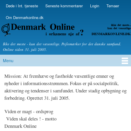
Skip to
Døde i Int. tjeneste
Seneste kommentarer
Login
Temaer
Secondary menu
main
content
Om Denmarkonline.dk
Denmarkonline.dk - blognyheder om politik
Ikke det meste - kun det væsentlige. Pejlemærker for det danske samfund.
Online siden 31. juli 2005.
Menu
Main menu
Mission: At fremhæve og fastholde væsentlige emner og
nyheder i informationsstrømmen. Fokus er på socialpolitik,
aktivering og tendenser i samfundet. Under stadig opbygning og
forbedring. Oprettet 31. juli 2005.
Viden er magt - ordsprog
Viden skal deles ! - motto
Denmark Online