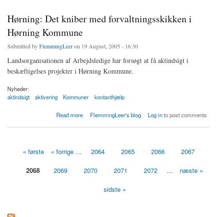
Hørning: Det kniber med forvaltningsskikken i
Hørning Kommune
Submitted by
FlemmingLeer
on 19 August, 2005 - 16:30
Landsorganisationen af Arbejdsledige har forsøgt at få aktindsigt i
beskæftigelses projekter i Hørning Kommune.
Nyheder:
aktindsigt
aktivering
Kommuner
kontanthjælp
about Hørning: Det kniber med forvaltningsskikken i Hørning Kommune
Read more
FlemmingLeer's blog
Log in
to post comments
« første
« forrige
…
2064
2065
2066
2067
Sider
2068
2069
2070
2071
2072
…
næste »
sidste »