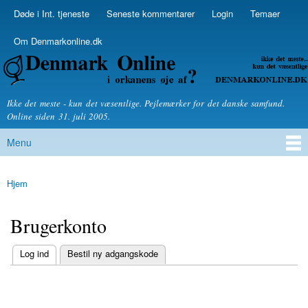
Skip to
Døde i Int. tjeneste
Seneste kommentarer
Login
Temaer
Secondary menu
main
content
Om Denmarkonline.dk
Denmarkonline.dk - blognyheder om politik
Ikke det meste - kun det væsentlige. Pejlemærker for det danske samfund.
Online siden 31. juli 2005.
Menu
Main menu
Hjem
You are here
Brugerkonto
(active tab)
Log ind
Bestil ny adgangskode
Primary tabs