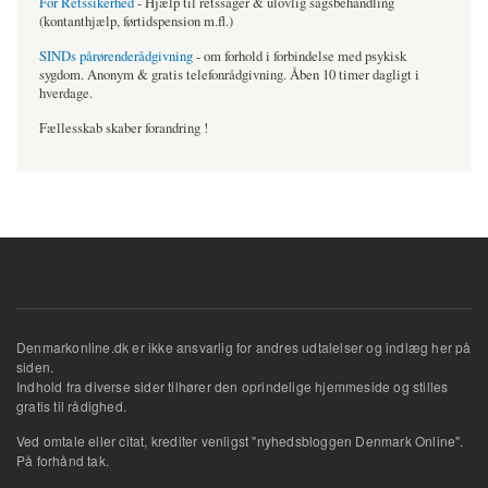
For Retssikerhed
- Hjælp til retssager & ulovlig sagsbehandling
(kontanthjælp, førtidspension m.fl.)
SINDs pårørenderådgivning
- om forhold i forbindelse med psykisk
sygdom. Anonym & gratis telefonrådgivning. Åben 10 timer dagligt i
hverdage.
Fællesskab skaber forandring !
Denmarkonline.dk er ikke ansvarlig for andres udtalelser og indlæg her på
siden.
Indhold fra diverse sider tilhører den oprindelige hjemmeside og stilles
gratis til rådighed.
Ved omtale eller citat, krediter venligst "nyhedsbloggen Denmark Online".
På forhånd tak.