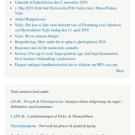
Udmeldt af Enhedslisten den 2. november 2019
1. Maj 2019: Erik Juul Nielsen fra FOA Vejles tale i Maria Parken
Vejle
Afskaf Budgetloven
Vejle: Det kan vi ikke være bekendt tale af Flemming Leer Jakobsen
ved Hjerteaktion Vejle lørdag den 13. april 2019
Vejle: Bevar almene boliger
Borgerforslag: Skriv under for at ophæve ghettoplanen 2018
Regionen skal stå for medicinsk cannabis
Station 2 For syg til straf: Ingen psykisk syge skal begå kriminalitet
for at komme i behandling i psykiatrien
Ekspert anklager Sundhedsstyrelse for at vildlede om HPV-vaccine
Mere
Find sammen med andre:
k10.dk - Flexjob & Førtidspension
. Anonym online rådgivning om sager i
forbindelse med kommuner.
LAFS.dk
- Landsforeningen af Fleks- & Skånejobbere
Næstehjælperne
- Netværk for protest & praktisk hjælp