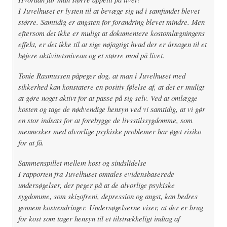
I Juvelhuset er lysten til at bevæge sig ud i samfundet blevet
større. Samtidig er angsten for forandring blevet mindre. Men
eftersom det ikke er muligt at dokumentere kostomlægningens
effekt, er det ikke til at sige nøjagtigt hvad der er årsagen til et
højere aktivitetsniveau og et større mod på livet.
Tonie Rasmussen påpeger dog, at man i Juvelhuset med
sikkerhed kan konstatere en positiv følelse af, at det er muligt
at gøre noget aktivt for at passe på sig selv. Ved at omlægge
kosten og tage de nødvendige hensyn ved vi samtidig, at vi gør
en stor indsats for at forebygge de livsstilssygdomme, som
mennesker med alvorlige psykiske problemer har øget risiko
for at få.
Sammenspillet mellem kost og sindslidelse
I rapporten fra Juvelhuset omtales evidensbaserede
undersøgelser, der peger på at de alvorlige psykiske
sygdomme, som skizofreni, depression og angst, kan bedres
gennem kostændringer. Undersøgelserne viser, at der er brug
for kost som tager hensyn til et tilstrækkeligt indtag af