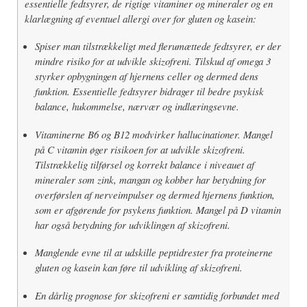
essentielle fedtsyrer, de rigtige vitaminer og mineraler og en
klarlægning af eventuel allergi over for gluten og kasein:
Spiser man tilstrækkeligt med flerumættede fedtsyrer, er der
mindre risiko for at udvikle skizofreni. Tilskud af omega 3
styrker opbygningen af hjernens celler og dermed dens
funktion. Essentielle fedtsyrer bidrager til bedre psykisk
balance, hukommelse, nærvær og indlæringsevne.
Vitaminerne B6 og B12 modvirker hallucinationer. Mangel
på C vitamin øger risikoen for at udvikle skizofreni.
Tilstrækkelig tilførsel og korrekt balance i niveauet af
mineraler som zink, mangan og kobber har betydning for
overførslen af nerveimpulser og dermed hjernens funktion,
som er afgørende for psykens funktion. Mangel på D vitamin
har også betydning for udviklingen af skizofreni.
Manglende evne til at udskille peptidrester fra proteinerne
gluten og kasein kan føre til udvikling af skizofreni.
En dårlig prognose for skizofreni er samtidig forbundet med