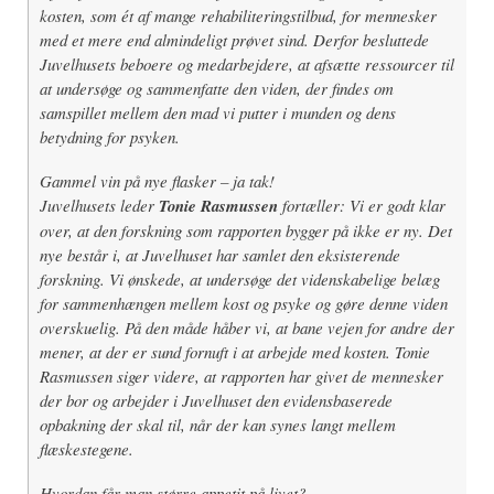
kosten, som ét af mange rehabiliteringstilbud, for mennesker
med et mere end almindeligt prøvet sind. Derfor besluttede
Juvelhusets beboere og medarbejdere, at afsætte ressourcer til
at undersøge og sammenfatte den viden, der findes om
samspillet mellem den mad vi putter i munden og dens
betydning for psyken.
Gammel vin på nye flasker – ja tak!
Juvelhusets leder
Tonie Rasmussen
fortæller: Vi er godt klar
over, at den forskning som rapporten bygger på ikke er ny. Det
nye består i, at Juvelhuset har samlet den eksisterende
forskning. Vi ønskede, at undersøge det videnskabelige belæg
for sammenhængen mellem kost og psyke og gøre denne viden
overskuelig. På den måde håber vi, at bane vejen for andre der
mener, at der er sund fornuft i at arbejde med kosten. Tonie
Rasmussen siger videre, at rapporten har givet de mennesker
der bor og arbejder i Juvelhuset den evidensbaserede
opbakning der skal til, når der kan synes langt mellem
flæskestegene.
Hvordan får man større appetit på livet?