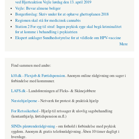
ved Hjerteaktion Vejle lørdag den 13. april 2019
Vejle: Bevar almene boliger
Borgerforslag: Skriv under for at ophæve ghettoplanen 2018
Regionen skal stå for medicinsk cannabis
Station 2 For syg til straf: Ingen psykisk syge skal begå kriminalitet
for at komme i behandling i psykiatrien
Ekspert anklager Sundhedsstyrelse for at vildlede om HPV-vaccine
Mere
Find sammen med andre:
k10.dk - Flexjob & Førtidspension
. Anonym online rådgivning om sager i
forbindelse med kommuner.
LAFS.dk
- Landsforeningen af Fleks- & Skånejobbere
Næstehjælperne
- Netværk for protest & praktisk hjælp
For Retssikerhed
- Hjælp til retssager & ulovlig sagsbehandling
(kontanthjælp, førtidspension m.fl.)
SINDs pårørenderådgivning
- om forhold i forbindelse med psykisk
sygdom. Anonym & gratis telefonrådgivning. Åben 10 timer dagligt i
hverdage.