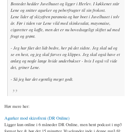
Bostedet hedder Juvelhuset og ligger i Herlev. I køkkenet står
Lene og snitter agurker og peberfrugter til sin frokost.
Lene lider af skizofren paranoia og har boet i Juvelhuset i tolv
år. Før i tiden var Lene vild med skinkesalat, mayonaise,
cigaretter og kaffe, men det er nu hovedsageligt skiftet ud med
frugt og grønt.
- Jeg har fået det lidt bedre, her på det sidste. Jeg skal ud og
se en hest, og jeg skal farves og klippes. Jeg skal også have et
anlæg og nogle lange hvide underbukser - hvis I også vil vide
det, griner Lene.
- Så jeg har det egentlig meget godt.
Hør mere her:
Agurker mod skizofreni (DR Online)
Ligger kun online i 6 måneder DR Online, men hent podcast i mp3
format her & hør det 15 minutter 30 sekunder inde i denne mp3 fil: