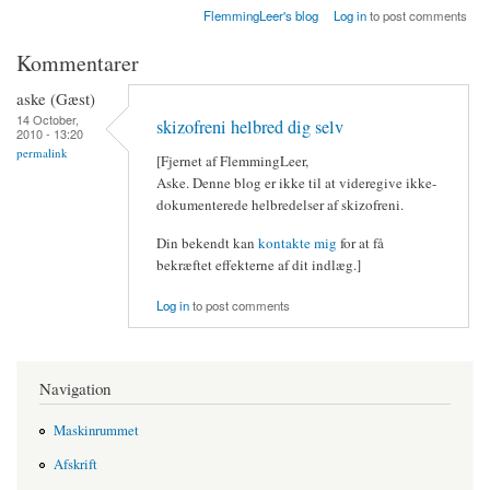
FlemmingLeer's blog
Log in
to post comments
Kommentarer
aske (Gæst)
14 October,
skizofreni helbred dig selv
2010 - 13:20
permalink
[Fjernet af FlemmingLeer,
Aske. Denne blog er ikke til at videregive ikke-
dokumenterede helbredelser af skizofreni.
Din bekendt kan
kontakte mig
for at få
bekræftet effekterne af dit indlæg.]
Log in
to post comments
Navigation
Maskinrummet
Afskrift