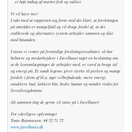
et højt indtag af mættet fedt og sukker.
Vi vil have mer’
I takt med at rapporten tog form stod det klart, at forskningen
på området er mangelfuld og vil drage fordel af, at det
etablerede og alternative system arbejder sammen og ikke
mod hinanden.
I mens vi venter på fremtidige forskningsresultater, så har
beboere og medarbejdere i Juvelhuset taget en beslutning om,
at de kostomlægninger de arbejder med, er værd at bruge tid
og energi på. Et sundt legeme giver styrke til psyken og mange
fordele i form af bl.a. øget velbefindende, mere energi,
smukkere hud, lækkert hår, bedre humør og mindre risiko for
livsstilssygdomme.
Alt sammen ting de gerne vil satse på i Juvelhuset!
For yderligere oplysninger
Tonie Rasmussen: 44 52 71 72
www.juvelhuset.dk