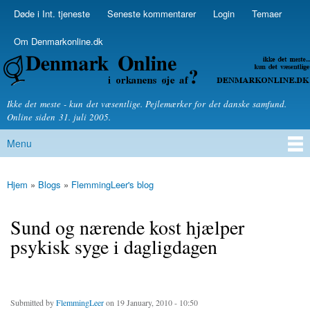
Skip to
Døde i Int. tjeneste
Seneste kommentarer
Login
Temaer
Secondary menu
main
content
Om Denmarkonline.dk
Denmarkonline.dk - blognyheder om politik
Ikke det meste - kun det væsentlige. Pejlemærker for det danske samfund.
Online siden 31. juli 2005.
Menu
Main menu
Hjem
»
Blogs
»
FlemmingLeer's blog
You are here
Sund og nærende kost hjælper
psykisk syge i dagligdagen
Submitted by
FlemmingLeer
on 19 January, 2010 - 10:50