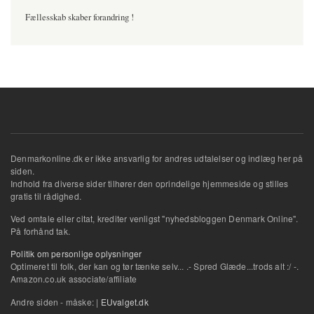
Fællesskab skaber forandring !
Denmarkonline.dk er ikke ansvarlig for andres udtalelser og indlæg her på
siden.
Indhold fra diverse sider tilhører den oprindelige hjemmeside og stilles
gratis til rådighed.
Ved omtale eller citat, krediter venligst "nyhedsbloggen Denmark Online".
På forhånd tak.
Politik om personlige oplysninger
Optimeret til folk, der kan og tør tænke selv... .- Spred Glæde...trods alt :/ -.
Amazon.co.uk associate/affiliate
Andre siden - måske: |
EUvalget.dk