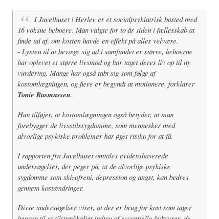
I Juvelhuset i Herlev er et socialpsykiatrisk bosted med
16 voksne beboere. Man valgte for to år siden i fællesskab at
finde ud af, om kosten havde en effekt på alles velvære.
- Lysten til at bevæge sig ud i samfundet er større, beboerne
har oplevet et større livsmod og har taget deres liv op til ny
vurdering. Mange har også tabt sig som følge af
kostomlægningen, og flere er begyndt at motionere, forklarer
Tonie Rasmussen
.
Hun tilføjer, at kostomlægningen også betyder, at man
forebygger de livsstilssygdomme, som mennesker med
alvorlige psykiske problemer har øget risiko for at få.
I rapporten fra Juvelhuset omtales evidensbaserede
undersøgelser, der peger på, at de alvorlige psykiske
sygdomme som skizofreni, depression og angst, kan bedres
gennem kostændringer.
Disse undersøgelser viser, at der er brug for kost som tager
hensyn til et tilstrækkeligt indtag af essentielle fedtsyrer, de