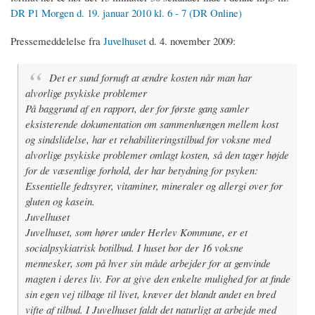
DR P1 Morgen d. 19. januar 2010 kl. 6 - 7 (DR Online)
Pressemeddelelse fra
Juvelhuset
d. 4. november 2009:
Det er sund fornuft at ændre kosten når man har
alvorlige psykiske problemer
På baggrund af en rapport, der for første gang samler
eksisterende dokumentation om sammenhængen mellem kost
og sindslidelse, har et rehabiliteringstilbud for voksne med
alvorlige psykiske problemer omlagt kosten, så den tager højde
for de væsentlige forhold, der har betydning for psyken:
Essentielle fedtsyrer, vitaminer, mineraler og allergi over for
gluten og kasein.
Juvelhuset
Juvelhuset, som hører under Herlev Kommune, er et
socialpsykiatrisk botilbud. I huset bor der 16 voksne
mennesker, som på hver sin måde arbejder for at genvinde
magten i deres liv. For at give den enkelte mulighed for at finde
sin egen vej tilbage til livet, kræver det blandt andet en bred
vifte af tilbud. I Juvelhuset faldt det naturligt at arbejde med