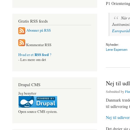
P1 Orientering
Når r
Gratis RSS feeds
Justitsmini
Europaråde
Abonner på RSS
Nyheder:
Kommentar RSS
Lene Espersen
RSS feed
Hvad er et
?
about Bred terrordef
- Læs mere om det
Nej til ud
Drupal CMS
Submitted by
Fle
Jeg benytter
Danmark træder
til udlevering 
Open source CMS system.
Nej til udlever
Det drejer si