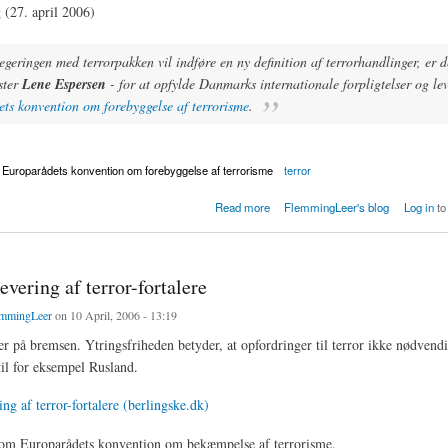
 (27. april 2006)
egeringen med terrorpakken vil indføre en ny definition af terrorhandlinger, er de
ster
Lene Espersen
- for at opfylde Danmarks internationale forpligtelser og lev
ts konvention om forebyggelse af terrorisme
.
Europarådets konvention om forebyggelse af terrorisme
terror
inition foreslåes ud af terrorpakke
Read more
FlemmingLeer's blog
Log in
to
levering af terror-fortalere
mmingLeer
on 10 April, 2006 - 13:19
 på bremsen. Ytringsfriheden betyder, at opfordringer til terror ikke nødvendi
til for eksempel Rusland.
ing af terror-fortalere (berlingske.dk)
g om Europarådets konvention om bekæmpelse af terrorisme.