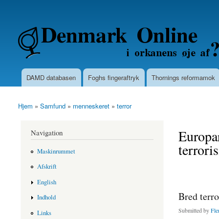
Secondary menu
Denmarkonline.dk - blognyheder om po
DAMD databasen
Foghs fingeraftryk
Thornings reformamok
Main menu
Hjem
»
Samfund
»
menneskeret
»
terror
You are here
Europar
Navigation
terrori
Maskinrummet
Afskrift
English
Bred terro
Indhold
Submitted by
Fle
Links