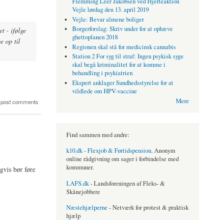
Flemming Leer Jakobsen ved Hjerteaktion
Vejle lørdag den 13. april 2019
Vejle: Bevar almene boliger
Borgerforslag: Skriv under for at ophæve
t - ifølge
ghettoplanen 2018
e op til
Regionen skal stå for medicinsk cannabis
Station 2 For syg til straf: Ingen psykisk syge
skal begå kriminalitet for at komme i
behandling i psykiatrien
Ekspert anklager Sundhedsstyrelse for at
vildlede om HPV-vaccine
Mere
 post comments
Find sammen med andre:
k10.dk - Flexjob & Førtidspension
. Anonym
online rådgivning om sager i forbindelse med
kommuner.
gvis bør føre
LAFS.dk
- Landsforeningen af Fleks- &
Skånejobbere
Næstehjælperne
- Netværk for protest & praktisk
hjælp