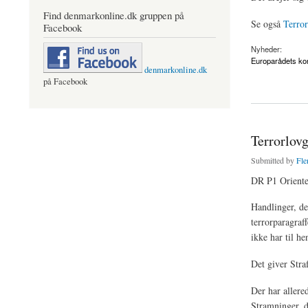
Find denmarkonline.dk gruppen på
Se også
Terror
Facebook
Nyheder:
Europarådets kon
denmarkonline.dk
på Facebook
about Nej til udlever
Terrorlovg
Submitted by
Fle
DR P1 Oriente
Handlinger, der
terrorparagraff
ikke har til he
Det giver Straf
Der har allered
Stramninger, d