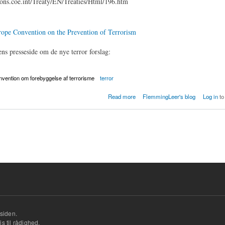
ions.coe.int/Treaty/EN/Treaties/Html/196.htm
rope Convention on the Prevention of Terrorism
ens presseside om de nye terror forslag:
vention om forebyggelse af terrorisme
terror
nventionen om forebyggelse af terrorisme
Read more
FlemmingLeer's blog
Log in
to
siden.
s til rådighed.