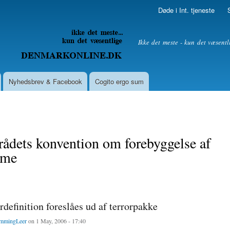
Skip to
Døde i Int. tjeneste
main
content
litik
Ikke det meste - kun det væsentl
Nyhedsbrev & Facebook
Cogito ergo sum
ådets konvention om forebyggelse af
sme
rdefinition foreslåes ud af terrorpakke
mmingLeer
on 1 May, 2006 - 17:40