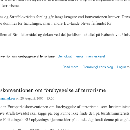
f terrorisme.
s og Straffelovrådets forslag går langt længere end konventionen kræver. Dans
 dømmes for handlinger, man i andre EU-lande bliver frifundet for.
lem af Straffelovrådet og dekan ved det juridiske fakultet på Københavns Univ
vention om forebyggelse af terrorisme
Demokrati
terror
menneskeret
ing lægger bånd på civil ulydighed
Read more
FlemmingLeer's blog
Log in
to
skonventionen om forebyggelse af terrorisme
mmingLeer
on 20 August, 2005 - 15:20
r den Europarådskonventionen om forebyggelse af terrorisme, som Justitsminist
ave straffelovrådet skal kigge på. Jeg kunne ikke finde den på Justitsministerie
ye Folketingets EU oplysnings hjemmesider på dansk. Jeg fandt denne på engels