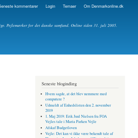
Seneste kommentarer
Login
Temaer
Om Denmarkonline.dk
ige. Pejlemærker for det danske samfund. Online siden 31. juli 2005.
Seneste blogindlæg
Hvem sagde, at det blev nemmere med
computere ?
Udmeldt af Enhedslisten den 2. november
2019
1. Maj 2019: Erik Juul Nielsen fra FOA
Vejles tale i Maria Parken Vejle
Afskaf Budgetloven
Vejle: Det kan vi ikke være bekendt tale af