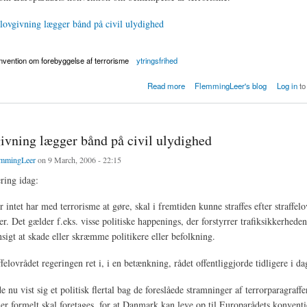
lovgivning lægger bånd på civil ulydighed
vention om forebyggelse af terrorisme
ytringsfrihed
ing af terror-fortalere
Read more
FlemmingLeer's blog
Log in
to
ivning lægger bånd på civil ulydighed
mmingLeer
on 9 March, 2006 - 22:15
ring idag:
 intet har med terrorisme at gøre, skal i fremtiden kunne straffes efter straffel
er. Det gælder f.eks. visse politiske happenings, der forstyrrer trafiksikkerhed
nsigt at skade eller skræmme politikere eller befolkning.
felovrådet regeringen ret i, i en betænkning, rådet offentliggjorde tidligere i da
e nu vist sig et politisk flertal bag de foreslåede stramninger af terrorparagraffe
er formelt skal foretages, for at Danmark kan leve op til Europarådets konvent