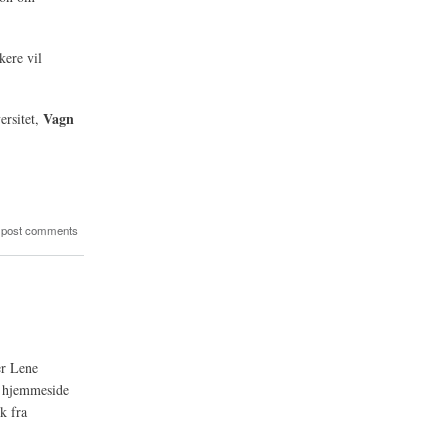
kere vil
Vagn
ersitet,
 post comments
er Lene
ts hjemmeside
k fra