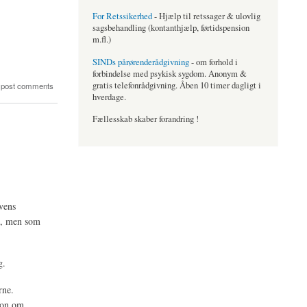
For Retssikerhed
- Hjælp til retssager & ulovlig
sagsbehandling (kontanthjælp, førtidspension
m.fl.)
SINDs pårørenderådgivning
- om forhold i
forbindelse med psykisk sygdom. Anonym &
gratis telefonrådgivning. Åben 10 timer dagligt i
 post comments
hverdage.
Fællesskab skaber forandring !
ovens
en, men som
g.
rne.
ion om