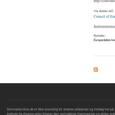
http://convent
via denne url:
Council of Eu
Justitsminister
Nyheder:
Europarådets kon
about Europarådsko
Denmarkonline.dk er ikke ansvarlig for andres udtalelser og indlæg her på 
Indhold fra diverse sider tilhører den oprindelige hjemmeside og stilles grati