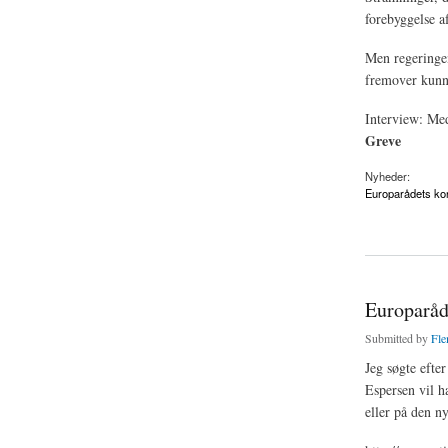
forebyggelse a
Men regeringen
fremover kunne
Interview: Med
Greve
Nyheder:
Europarådets kon
about Terrorlovgivn
Europaråd
Submitted by
Fle
Jeg søgte efte
Espersen vil h
eller på den n