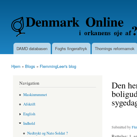
Secondary menu
Denmarkonline.dk - blognyheder om po
DAMD databasen
Foghs fingeraftryk
Thornings reformamok
Main menu
Hjem
»
Blogs
»
FlemmingLeer's blog
You are here
Den hem
Navigation
boligud
Maskinrummet
sygedag
Afskrift
English
Indhold
Submitted by
Fle
Nedtrykt og Nato Soldat ?
Rettelse
: 1. 