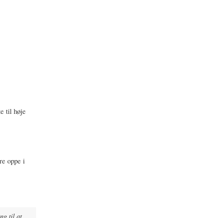
 til høje
re oppe i
ng til at