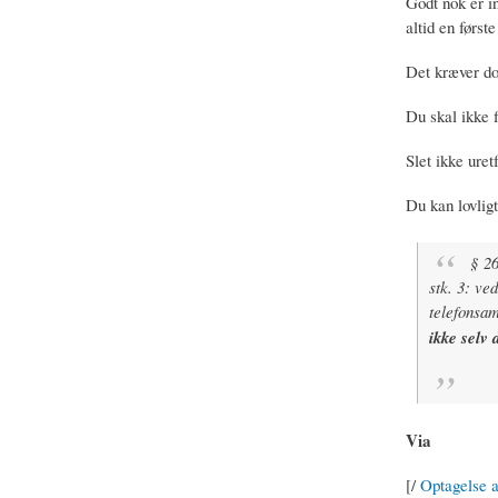
Godt nok er in
altid en først
Det kræver do
Du skal ikke f
Slet ikke uret
Du kan lovligt
§ 26
stk. 3: ve
telefonsam
ikke selv 
Via
[/
Optagelse a