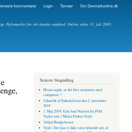
Seneste kommentarer
Login
Temaer
Om Denmarkonline.dk
ige. Pejlemærker for det danske samfund. Online siden 31. juli 2005.
je
Seneste blogindlæg
penge,
Hvem sagde, at det blev nemmere med
computere ?
Udmeldt af Enhedslisten den 2. november
2019
1. Maj 2019: Erik Juul Nielsen fra FOA
Vejles tale i Maria Parken Vejle
Afskaf Budgetloven
Vejle: Det kan vi ikke være bekendt tale af