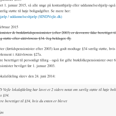
et 1. januar 2015, så alle unge på kontanthjælp eller uddannelseshjælp ogs
særlig støtte til høje boligudgifter. Se mere her:
hjælp / uddannelseshjælp (SINDVejle.dk)
 februar 2015
onister & brøkførtidspensionister (efter 2003) er desværre ikke berettiget ti
 støtte efter aktivlovens §34. Jeg beklager, flj.
er (førtidspensionister efter 2003) kan godt modtage §34 særlig støtte, hvis
lement i Aktivlovens §27a.
 berettiget til personligt tillæg - også for gifte brøkfolkepensionister over 
sionister bevilget før 1. januar 2003.
kalafdeling skrev den 24. juni 2014:
 Vejle lokalafdeling har lavet et 2 siders notat om særlig støtte til høje boli
s §34.
e berettiget til §34, hvis du enten er blevet
løs