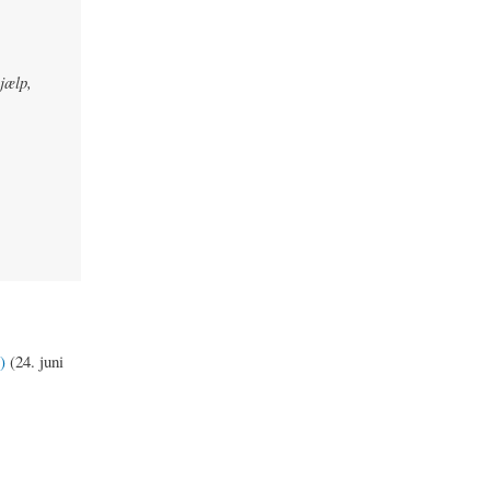
jælp,
)
(24. juni