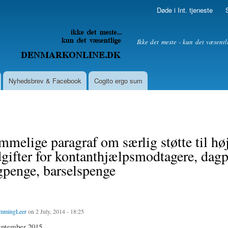
Skip to
Døde i Int. tjeneste
main
content
litik
Ikke det meste - kun det væsentl
Nyhedsbrev & Facebook
Cogito ergo sum
melige paragraf om særlig støtte til hø
gifter for kontanthjælpsmodtagere, dag
penge, barselspenge
mmingLeer
on 2 July, 2014 - 18:25
september 2015