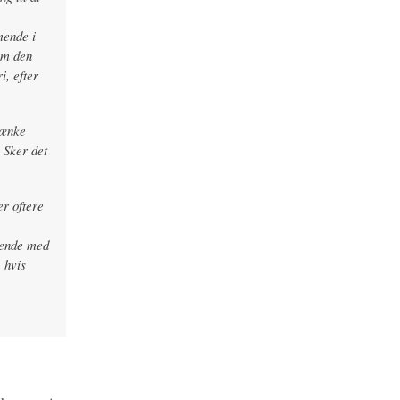
mende i
 om den
i, efter
krænke
. Sker det
er oftere
ldende med
 hvis