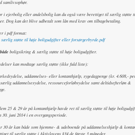
ed samlivsophør.
 i ejerbolig eller andelsbolig kan du også være berettiget til særlig støtte ti
ter. Dog kan det blive udbetalt som lån med krav om tilbagebetaling.
r i pdf format:
særlig støtte til høje boligudgifter eller forsørgerbyrde.pdf
både
boligsikring & særlig støtte til høje boligudgifter.
delser kan modtage særlig støtte (ikke fuld liste):
kedsydelse, uddannelses- eller kontanthjælp, sygedagpenge (kr. 4.608,- per
særlig uddannelsesydelse, ressourceforløbsydelse samt deltidsefterløn &
ge.
em 25 & 29 år på kontanthjælp havde ret til særlig støtte til høje boligudgift
30. juni 2014 i en overgangsperiode.
r 30 år kan både som hjemme- & udeboende på uddannelseshjælp & kontan
tiget til særlig støtte i Aktivlovens §34 de første 3 måneder.