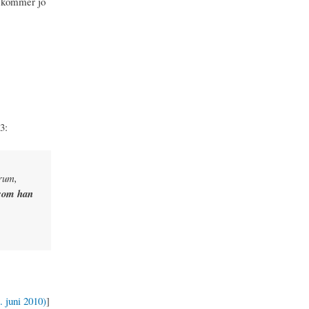
er kommer jo
3:
nrum,
som han
 juni 2010)
]