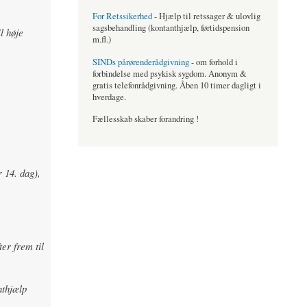
For Retssikerhed
- Hjælp til retssager & ulovlig
sagsbehandling (kontanthjælp, førtidspension
l høje
m.fl.)
SINDs pårørenderådgivning
- om forhold i
forbindelse med psykisk sygdom. Anonym &
gratis telefonrådgivning. Åben 10 timer dagligt i
hverdage.
Fællesskab skaber forandring !
 14. dag),
er frem til
thjælp