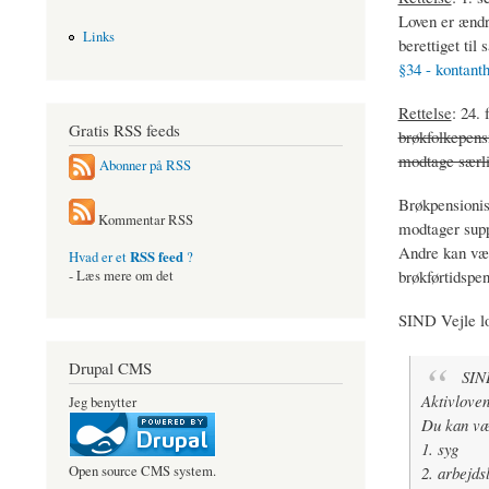
Loven er ændr
Links
berettiget til 
§34 - kontant
Rettelse
: 24.
Gratis RSS feeds
brøkfolkepensi
modtage særlig
Abonner på RSS
Brøkpensionist
Kommentar RSS
modtager supp
Andre kan være
RSS feed
Hvad er et
?
brøkførtidspen
- Læs mere om det
SIND Vejle lo
Drupal CMS
SIND
Aktivloven
Jeg benytter
Du kan vær
1. syg
2. arbejds
Open source CMS system.