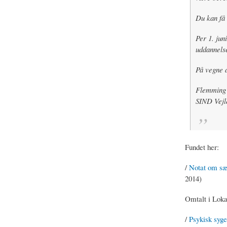
Du kan få o
Per 1. jun
uddannelse
På vegne a
Flemming 
SIND Vejl
Fundet her:
/
Notat om sær
2014)
Omtalt i Loka
/
Psykisk syge