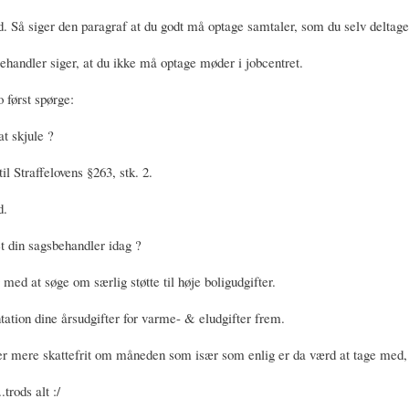
. Så siger den paragraf at du godt må optage samtaler, som du selv deltager
ehandler siger, at du ikke må optage møder i jobcentret.
 først spørge:
t skjule ?
il Straffelovens §263, stk. 2.
d.
t din sagsbehandler idag ?
med at søge om særlig støtte til høje boligudgifter.
ation dine årsudgifter for varme- & eludgifter frem.
ler mere skattefrit om måneden som især som enlig er da værd at tage med,
trods alt :/