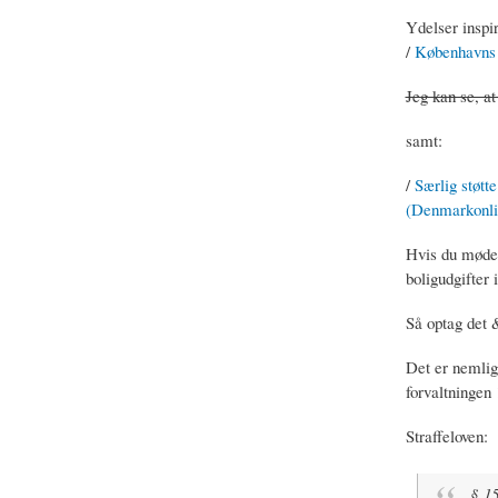
Ydelser inspir
/
Københavns K
Jeg kan se, at
samt:
/
Særlig støtte
(Denmarkonli
Hvis du møder 
boligudgifter 
Så optag det
Det er nemlig
forvaltningen
Straffeloven:
§ 150