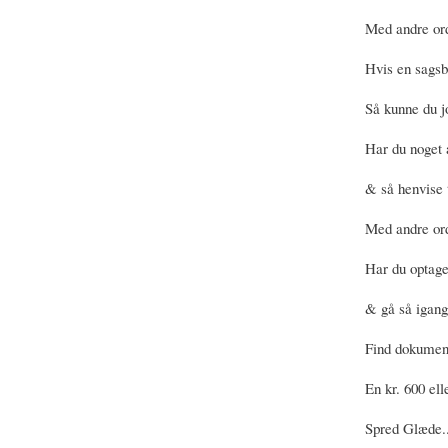
Med andre ord
Hvis en sagsb
Så kunne du jo
Har du noget a
& så henvise t
Med andre or
Har du optage
& gå så igang 
Find dokument
En kr. 600 el
Spred Glæde...