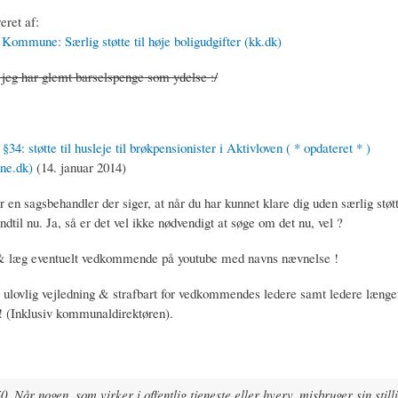
eret af:
ommune: Særlig støtte til høje boligudgifter (kk.dk)
 jeg har glemt barselspenge som ydelse :/
 §34: støtte til husleje til brøkpensionister i Aktivloven ( * opdateret * )
ne.dk)
(14. januar 2014)
en sagsbehandler der siger, at når du har kunnet klare dig uden særlig støtte
indtil nu. Ja, så er det vel ikke nødvendigt at søge om det nu, vel ?
 & læg eventuelt vedkommende på youtube med navns nævnelse !
 ulovlig vejledning & strafbart for vedkommendes ledere samt ledere længe
 ! (Inklusiv kommunaldirektøren).
. Når nogen, som virker i offentlig tjeneste eller hverv, misbruger sin stilli