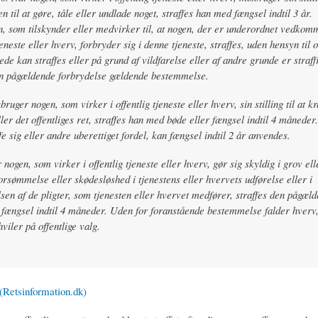
n til at gøre, tåle eller undlade noget, straffes han med fængsel indtil 3 år.
, som tilskynder eller medvirker til, at nogen, der er underordnet vedkom
tjeneste eller hverv, forbryder sig i denne tjeneste, straffes, uden hensyn til
de kan straffes eller på grund af vildfarelse eller af andre grunde er straffr
en pågældende forbrydelse gældende bestemmelse.
ruger nogen, som virker i offentlig tjeneste eller hverv, sin stilling til at 
ller det offentliges ret, straffes han med bøde eller fængsel indtil 4 måneder
fe sig eller andre uberettiget fordel, kan fængsel indtil 2 år anvendes.
 nogen, som virker i offentlig tjeneste eller hverv, gør sig skyldig i grov ell
orsømmelse eller skødesløshed i tjenestens eller hvervets udførelse eller i
sen af de pligter, som tjenesten eller hvervet medfører, straffes den pågæ
 fængsel indtil 4 måneder. Uden for foranstående bestemmelse falder hverv,
viler på offentlige valg.
 (Retsinformation.dk)