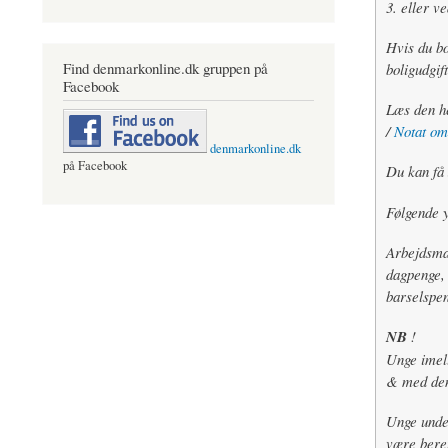
3. eller v
Hvis du bor
Find denmarkonline.dk gruppen på
boligudgif
Facebook
Læs den he
/
Notat om 
denmarkonline.dk
på Facebook
Du kan få
Følgende y
Arbejdsmar
dagpenge, 
barselspen
NB
!
Unge imell
& med den 
Unge unde
være beret