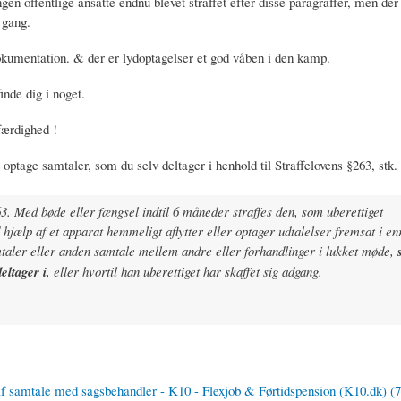
gen offentlige ansatte endnu blevet straffet efter disse paragraffer, men d
e gang.
kumentation. & der er lydoptagelser et god våben i den kamp.
inde dig i noget.
færdighed !
 optage samtaler, som du selv deltager i henhold til Straffelovens §263, stk. 
3. Med bøde eller fængsel indtil 6 måneder straffes den, som uberettiget
d hjælp af et apparat hemmeligt aflytter eller optager udtalelser fremsat i e
taler eller anden samtale mellem andre eller forhandlinger i lukket møde,
deltager i
, eller hvortil han uberettiget har skaffet sig adgang.
f samtale med sagsbehandler - K10 - Flexjob & Førtidspension (K10.dk) (7.