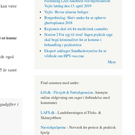
Flemming Leer Jakobsen ved Hjerteaktion
å kan være
Vejle lørdag den 13. april 2019
Vejle: Bevar almene boliger
Borgerforslag: Skriv under for at ophæve
ghettoplanen 2018
Regionen skal stå for medicinsk cannabis
Station 2 For syg til straf: Ingen psykisk syge
l at kunne
skal begå kriminalitet for at komme i
behandling i psykiatrien
Ekspert anklager Sundhedsstyrelse for at
 de også
vildlede om HPV-vaccine
Mere
65 år samt
Find sammen med andre:
k10.dk - Flexjob & Førtidspension
. Anonym
online rådgivning om sager i forbindelse med
kommuner.
gudgifter i
LAFS.dk
- Landsforeningen af Fleks- &
Skånejobbere
Næstehjælperne
- Netværk for protest & praktisk
hjælp