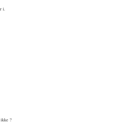
 i.
 ikke ?