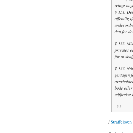
tvinge noge
§ 151. Den
offentlig 
underordne
den for d
§ 155. Misb
privates e
for at skaf
§ 157. Når
gentagen f
overholdel
bøde eller
udførelse h
/
Straffeloven