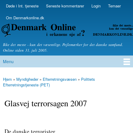
Skip to
Døde i Int. tjeneste
Seneste kommentarer
Login
Temaer
Secondary menu
main
content
Om Denmarkonline.dk
Denmarkonline.dk - blognyheder om politik
Ikke det meste - kun det væsentlige. Pejlemærker for det danske samfund.
Online siden 31. juli 2005.
Menu
Main menu
Hjem
»
Myndigheder
»
Efterretningsvæsen
»
Politiets
You are here
Efterretningstjeneste (PET)
Glasvej terrorsagen 2007
De danske terrorister