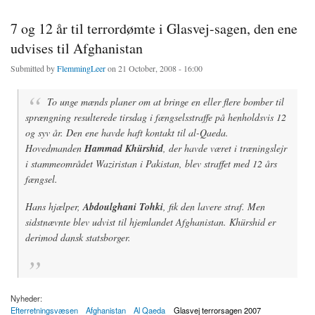
7 og 12 år til terrordømte i Glasvej-sagen, den ene
udvises til Afghanistan
Submitted by
FlemmingLeer
on 21 October, 2008 - 16:00
To unge mænds planer om at bringe en eller flere bomber til
sprængning resulterede tirsdag i fængselsstraffe på henholdsvis 12
og syv år. Den ene havde haft kontakt til al-Qaeda.
Hovedmanden
Hammad Khürshid
, der havde været i træningslejr
i stammeområdet Waziristan i Pakistan, blev straffet med 12 års
fængsel.
Hans hjælper,
Abdoulghani Tohki
, fik den lavere straf. Men
sidstnævnte blev udvist til hjemlandet Afghanistan. Khürshid er
derimod dansk statsborger.
Nyheder:
Efterretningsvæsen
Afghanistan
Al Qaeda
Glasvej terrorsagen 2007