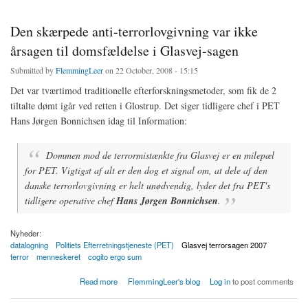
Den skærpede anti-terrorlovgivning var ikke
årsagen til domsfældelse i Glasvej-sagen
Submitted by
FlemmingLeer
on 22 October, 2008 - 15:15
Det var tværtimod traditionelle efterforskningsmetoder, som fik de 2
tiltalte dømt igår ved retten i Glostrup. Det siger tidligere chef i PET
Hans Jørgen Bonnichsen idag til Information:
Dommen mod de terrormistænkte fra Glasvej er en milepæl
for PET. Vigtigst af alt er den dog et signal om, at dele af den
danske terrorlovgivning er helt unødvendig, lyder det fra PET's
tidligere operative chef
Hans Jørgen Bonnichsen
.
Nyheder:
datalogning
Politiets Efterretningstjeneste (PET)
Glasvej terrorsagen 2007
terror
menneskeret
cogito ergo sum
about Den skærpede anti-terrorlovgivning var ikke årsagen til domsfældelse i Glasvej-
Read more
FlemmingLeer's blog
Log in
to post comments
sagen