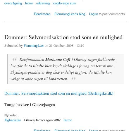
overvågning
terror
udvisning
cogito ergo sum
about 7 og 12 år til terrordømte i Glasvej-sagen, den ene udvises til Afghanistan
Read more
FlemmingLeer's blog
Log in
to post comments
Dommer: Selvmordsaktion stod som en mulighed
Submitted by
FlemmingLeer
on 21 October, 2008 - 13:19
Retsformanden
Marianne Caft
i Glasvej-sagen forklarede,
hvorfor de to tiltalte blev kendt skyldige i forsøg på terrorisme.
Skyldsspørgsmålet er dog ikke endeligt afgjort, da tiltalte kan
vælge at anke sagen til landsretten.
Dommer: Selvmordsaktion stod som en mulighed (Berlingske.dk)
Tunge beviser i Glasvejsagen
Nyheder:
Afghanistan
Glasvej terrorsagen 2007
terror
about Dommer: Selvmordsaktion stod som en mulighed
Read more
FlemmingLeer's blog
Log in
to post comments