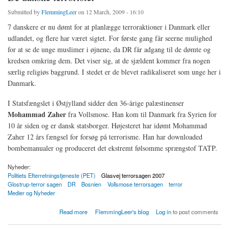
Submitted by
FlemmingLeer
on 12 March, 2009 - 16:10
7 danskere er nu dømt for at planlægge terroraktioner i Danmark eller
udlandet, og flere har været sigtet. For første gang får seerne mulighed
for at se de unge muslimer i øjnene, da DR får adgang til de dømte og
kredsen omkring dem. Det viser sig, at de sjældent kommer fra nogen
særlig religiøs baggrund. I stedet er de blevet radikaliseret som unge her i
Danmark.
I Statsfængslet i Østjylland sidder den 36-årige palæstinenser
Mohammad Zaher
fra Vollsmose. Han kom til Danmark fra Syrien for
10 år siden og er dansk statsborger. Højesteret har idømt Mohammad
Zaher 12 års fængsel for forsøg på terrorisme. Han har downloaded
bombemanualer og produceret det ekstremt følsomme sprængstof TATP.
Nyheder:
Politiets Efterretningstjeneste (PET)
Glasvej terrorsagen 2007
Glostrup-terror sagen
DR
Bosnien
Vollsmose terrorsagen
terror
Medier og Nyheder
about De danske terrorister
Read more
FlemmingLeer's blog
Log in
to post comments