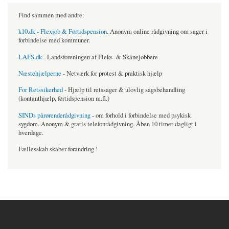
Find sammen med andre:
k10.dk - Flexjob & Førtidspension
. Anonym online rådgivning om sager i
forbindelse med kommuner.
LAFS.dk
- Landsforeningen af Fleks- & Skånejobbere
Næstehjælperne
- Netværk for protest & praktisk hjælp
For Retssikerhed
- Hjælp til retssager & ulovlig sagsbehandling
(kontanthjælp, førtidspension m.fl.)
SINDs pårørenderådgivning
- om forhold i forbindelse med psykisk
sygdom. Anonym & gratis telefonrådgivning. Åben 10 timer dagligt i
hverdage.
Fællesskab skaber forandring !