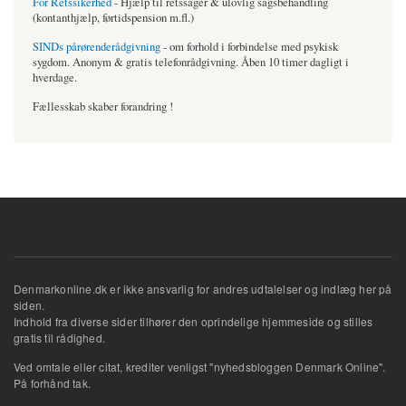
For Retssikerhed
- Hjælp til retssager & ulovlig sagsbehandling
(kontanthjælp, førtidspension m.fl.)
SINDs pårørenderådgivning
- om forhold i forbindelse med psykisk
sygdom. Anonym & gratis telefonrådgivning. Åben 10 timer dagligt i
hverdage.
Fællesskab skaber forandring !
Denmarkonline.dk er ikke ansvarlig for andres udtalelser og indlæg her på
siden.
Indhold fra diverse sider tilhører den oprindelige hjemmeside og stilles
gratis til rådighed.
Ved omtale eller citat, krediter venligst "nyhedsbloggen Denmark Online".
På forhånd tak.