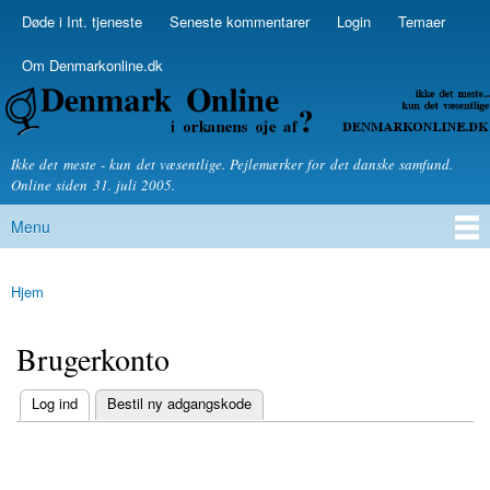
Skip to
Døde i Int. tjeneste
Seneste kommentarer
Login
Temaer
Secondary menu
main
content
Om Denmarkonline.dk
Denmarkonline.dk - blognyheder om politik
Ikke det meste - kun det væsentlige. Pejlemærker for det danske samfund.
Online siden 31. juli 2005.
Menu
Main menu
Hjem
You are here
Brugerkonto
(active tab)
Log ind
Bestil ny adgangskode
Primary tabs