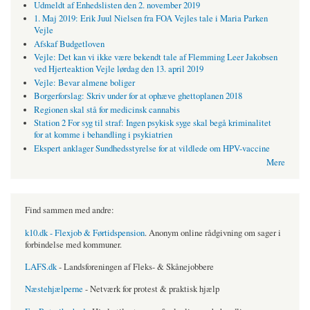
Udmeldt af Enhedslisten den 2. november 2019
1. Maj 2019: Erik Juul Nielsen fra FOA Vejles tale i Maria Parken
Vejle
Afskaf Budgetloven
Vejle: Det kan vi ikke være bekendt tale af Flemming Leer Jakobsen
ved Hjerteaktion Vejle lørdag den 13. april 2019
Vejle: Bevar almene boliger
Borgerforslag: Skriv under for at ophæve ghettoplanen 2018
Regionen skal stå for medicinsk cannabis
Station 2 For syg til straf: Ingen psykisk syge skal begå kriminalitet
for at komme i behandling i psykiatrien
Ekspert anklager Sundhedsstyrelse for at vildlede om HPV-vaccine
Mere
Find sammen med andre:
k10.dk - Flexjob & Førtidspension
. Anonym online rådgivning om sager i
forbindelse med kommuner.
LAFS.dk
- Landsforeningen af Fleks- & Skånejobbere
Næstehjælperne
- Netværk for protest & praktisk hjælp