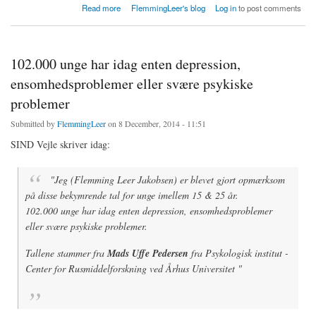
about Førtidspension gør ikke mennesker mere syge på sigt
Read more
FlemmingLeer's blog
Log in
to post comments
102.000 unge har idag enten depression,
ensomhedsproblemer eller svære psykiske
problemer
Submitted by
FlemmingLeer
on 8 December, 2014 - 11:51
SIND Vejle skriver idag:
"Jeg (Flemming Leer Jakobsen) er blevet gjort opmærksom
på disse bekymrende tal for unge imellem 15 & 25 år.
102.000 unge har idag enten depression, ensomhedsproblemer
eller svære psykiske problemer.
Tallene stammer fra
Mads Uffe Pedersen
fra Psykologisk institut -
Center for Rusmiddelforskning ved Århus Universitet "