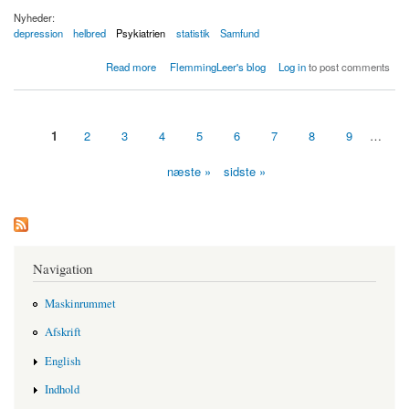
Nyheder:
depression
helbred
Psykiatrien
statistik
Samfund
about 102.000 unge har idag enten depression, ensomhedsproblemer eller svære
Read more
FlemmingLeer's blog
Log in
to post comments
psykiske problemer
1
2
3
4
5
6
7
8
9
…
Sider
næste »
sidste »
Navigation
Maskinrummet
Afskrift
English
Indhold