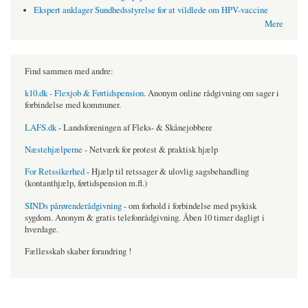
Ekspert anklager Sundhedsstyrelse for at vildlede om HPV-vaccine
Mere
Find sammen med andre:
k10.dk - Flexjob & Førtidspension
. Anonym online rådgivning om sager i
forbindelse med kommuner.
LAFS.dk
- Landsforeningen af Fleks- & Skånejobbere
Næstehjælperne
- Netværk for protest & praktisk hjælp
For Retssikerhed
- Hjælp til retssager & ulovlig sagsbehandling
(kontanthjælp, førtidspension m.fl.)
SINDs pårørenderådgivning
- om forhold i forbindelse med psykisk
sygdom. Anonym & gratis telefonrådgivning. Åben 10 timer dagligt i
hverdage.
Fællesskab skaber forandring !