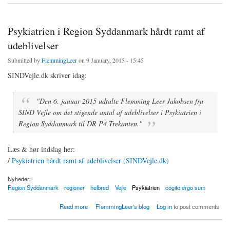
Psykiatrien i Region Syddanmark hårdt ramt af
udeblivelser
Submitted by
FlemmingLeer
on 9 January, 2015 - 15:45
SINDVejle.dk skriver idag:
"Den 6. januar 2015 udtalte Flemming Leer Jakobsen fra
SIND Vejle om det stigende antal af udeblivelser i Psykiatrien i
Region Syddanmark til DR P4 Trekanten."
Læs & hør indslag her:
/
Psykiatrien hårdt ramt af udeblivelser (SINDVejle.dk)
Nyheder:
Region Syddanmark
regioner
helbred
Vejle
Psykiatrien
cogito ergo sum
about Psykiatrien i Region Syddanmark hårdt ramt af udeblivelser
Read more
FlemmingLeer's blog
Log in
to post comments