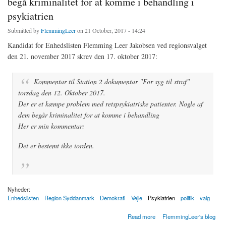
begå kriminalitet for at komme i behandling i
psykiatrien
Submitted by
FlemmingLeer
on 21 October, 2017 - 14:24
Kandidat for Enhedslisten Flemming Leer Jakobsen ved regionsvalget
den 21. november 2017 skrev den 17. oktober 2017:
Kommentar til Station 2 dokumentar "For syg til straf"
torsdag den 12. Oktober 2017.
Der er et kæmpe problem med retspsykiatriske patienter. Nogle af
dem begår kriminalitet for at komme i behandling
Her er min kommentar:
Det er bestemt ikke iorden.
Nyheder:
Enhedslisten
Region Syddanmark
Demokrati
Vejle
Psykiatrien
politik
valg
about Station 2 For syg til straf: Ingen psykisk syge skal begå kriminalitet for at komme i
Read more
FlemmingLeer's blog
behandling i psykiatrien