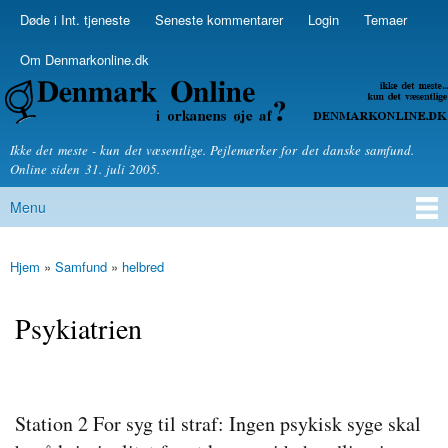
Skip to
Døde i Int. tjeneste
Seneste kommentarer
Login
Temaer
Secondary menu
main
content
Om Denmarkonline.dk
Denmarkonline.dk - blognyheder om politik
Ikke det meste - kun det væsentlige. Pejlemærker for det danske samfund.
Online siden 31. juli 2005.
Menu
Main menu
Hjem
»
Samfund
»
helbred
You are here
Psykiatrien
Station 2 For syg til straf: Ingen psykisk syge skal