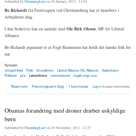
Submitted by
FlemmingLeer
on 20 January, 2012 - 11:04
Bo Richardt
fra Fredsvagten ved Christiansborg har et læserbrev i
Arbejderen idag.
Ole Birk Olesen
I den beskriver han en samtale med
, MF for Liberal
Alliance.
Bo Richardt argument er at Fogh Rasmussen har holdt det danske folk for
nar.
Nyheder:
ytringsfrihed
Politi
Grundloven
Liberal Alliance (Ny Alliance)
København
Politistat
jura
Læserbreve
menneskeret
cogito ergo sum
about Ole Birk Olesen er en sur gammel mand
Read more
FlemmingLeer's blog
1 kommentar
Log in
to post comments
Obamas forandring med droner dræber uskyldige
børn
Submitted by
FlemmingLeer
on 20 November, 2011 - 12:27