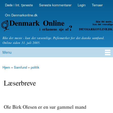
Skip to
Døde i Int. tjeneste
Seneste kommentarer
Login
Temaer
Secondary menu
main
content
Om Denmarkonline.dk
Denmarkonline.dk - blognyheder om politik
Ikke det meste - kun det væsentlige. Pejlemærker for det danske samfund.
Online siden 31. juli 2005.
Menu
Main menu
Hjem
»
Samfund
»
politik
You are here
Læserbreve
Ole Birk Olesen er en sur gammel mand