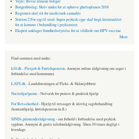
Vejle: Bevar almene boliger
Borgerforslag: Skriv under for at ophæve ghettoplanen 2018
Regionen skal stå for medicinsk cannabis
Station 2 For syg til straf: Ingen psykisk syge skal begå kriminalitet
for at komme i behandling i psykiatrien
Ekspert anklager Sundhedsstyrelse for at vildlede om HPV-vaccine
Mere
Find sammen med andre:
k10.dk - Flexjob & Førtidspension
. Anonym online rådgivning om sager i
forbindelse med kommuner.
LAFS.dk
- Landsforeningen af Fleks- & Skånejobbere
Næstehjælperne
- Netværk for protest & praktisk hjælp
For Retssikerhed
- Hjælp til retssager & ulovlig sagsbehandling
(kontanthjælp, førtidspension m.fl.)
SINDs pårørenderådgivning
- om forhold i forbindelse med psykisk
sygdom. Anonym & gratis telefonrådgivning. Åben 10 timer dagligt i
hverdage.