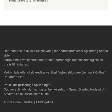
Fællesskab skaber forandring !
Denmarkonline.dk er ikke ansvarlig for andres udtalelser og indlæg her på
siden.
Indhold fra diverse sider tilhører den oprindelige hjemmeside og stilles
gratis til rådighed.
Ved omtale eller citat, krediter venligst "nyhedsbloggen Denmark Online".
På forhånd tak.
Politik om personlige oplysninger
Optimeret til folk, der kan og tør tænke selv... .- Spred Glæde...trods alt :/ -.
Amazon.co.uk associate/affiliate
Andre siden - måske: |
EUvalget.dk