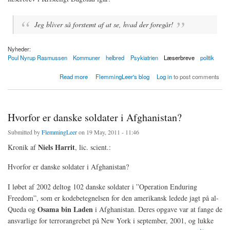
Jeg bliver så forstemt af at se, hvad der foregår!
Nyheder:
Poul Nyrup Rasmussen
Kommuner
helbred
Psykiatrien
Læserbreve
politik
about Nyrup om psykiatri: Jeg bliver så forstemt af at se, hvad der foregår!
Read more
FlemmingLeer's blog
Log in
to post comments
Hvorfor er danske soldater i Afghanistan?
Submitted by
FlemmingLeer
on 19 May, 2011 - 11:46
Niels Harrit
Kronik af
, lic. scient.:
Hvorfor er danske soldater i Afghanistan?
I løbet af 2002 deltog 102 danske soldater i ”Operation Enduring
Freedom”, som er kodebetegnelsen for den amerikansk ledede jagt på al-
Osama bin Laden
Queda og
i Afghanistan. Deres opgave var at fange de
ansvarlige for terrorangrebet på New York i september, 2001, og lukke