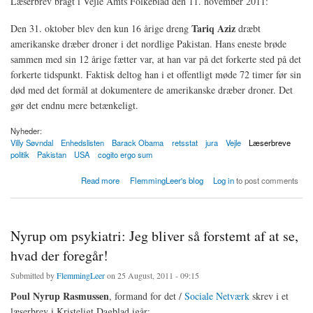
Læserbrev bragt i Vejle Amts Folkeblad den 11. november 2011:
Tariq Aziz
Den 31. oktober blev den kun 16 årige dreng
dræbt
amerikanske dræber droner i det nordlige Pakistan. Hans eneste brøde
sammen med sin 12 årige fætter var, at han var på det forkerte sted på det
forkerte tidspunkt. Faktisk deltog han i et offentligt møde 72 timer før sin
død med det formål at dokumentere de amerikanske dræber droner. Det
gør det endnu mere betænkeligt.
Nyheder:
Villy Søvndal
Enhedslisten
Barack Obama
retsstat
jura
Vejle
Læserbreve
politik
Pakistan
USA
cogito ergo sum
about Obamas forandring med droner dræber uskyldige børn
Read more
FlemmingLeer's blog
Log in
to post comments
Nyrup om psykiatri: Jeg bliver så forstemt af at se,
hvad der foregår!
Submitted by
FlemmingLeer
on 25 August, 2011 - 09:15
Poul Nyrup Rasmussen
, formand for det /
Sociale Netværk
skrev i et
læserbrev i Kristeligt Dagblad igår: