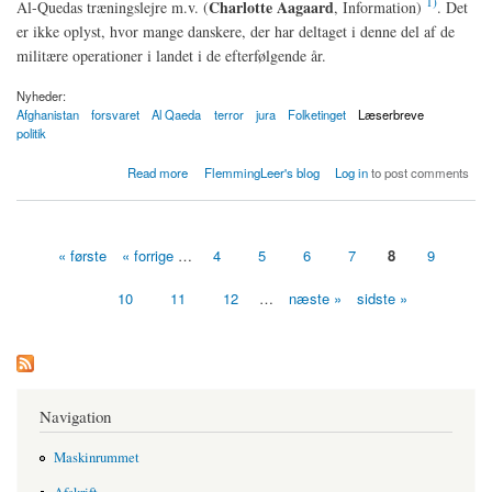
1)
Charlotte Aagaard
Al-Quedas træningslejre m.v. (
, Information)
. Det
er ikke oplyst, hvor mange danskere, der har deltaget i denne del af de
militære operationer i landet i de efterfølgende år.
Nyheder:
Afghanistan
forsvaret
Al Qaeda
terror
jura
Folketinget
Læserbreve
politik
about Hvorfor er danske soldater i Afghanistan?
Read more
FlemmingLeer's blog
Log in
to post comments
« første
« forrige
…
4
5
6
7
8
9
Sider
10
11
12
…
næste »
sidste »
Navigation
Maskinrummet