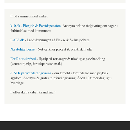
Find sammen med andre:
k10.dk - Flexjob & Førtidspension
. Anonym online rådgivning om sager i
forbindelse med kommuner.
LAFS.dk
- Landsforeningen af Fleks- & Skånejobbere
Næstehjælperne
- Netværk for protest & praktisk hjælp
For Retssikerhed
- Hjælp til retssager & ulovlig sagsbehandling
(kontanthjælp, førtidspension m.fl.)
SINDs pårørenderådgivning
- om forhold i forbindelse med psykisk
sygdom. Anonym & gratis telefonrådgivning. Åben 10 timer dagligt i
hverdage.
Fællesskab skaber forandring !