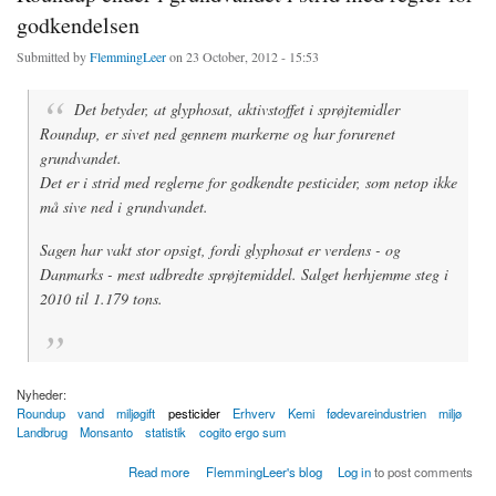
godkendelsen
Submitted by
FlemmingLeer
on 23 October, 2012 - 15:53
Det betyder, at glyphosat, aktivstoffet i sprøjtemidler
Roundup, er sivet ned gennem markerne og har forurenet
grundvandet.
Det er i strid med reglerne for godkendte pesticider, som netop ikke
må sive ned i grundvandet.
Sagen har vakt stor opsigt, fordi glyphosat er verdens - og
Danmarks - mest udbredte sprøjtemiddel. Salget herhjemme steg i
2010 til 1.179 tons.
Nyheder:
Roundup
vand
miljøgift
pesticider
Erhverv
Kemi
fødevareindustrien
miljø
Landbrug
Monsanto
statistik
cogito ergo sum
about Roundup ender i grundvandet i strid med regler for godkendelsen
Read more
FlemmingLeer's blog
Log in
to post comments