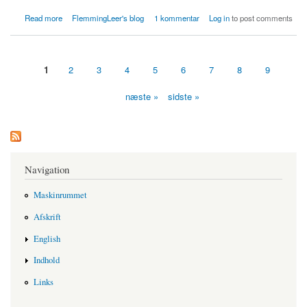
about Sprøjtegifte slår selvfølgelig bier ihjel
Read more
FlemmingLeer's blog
1 kommentar
Log in
to post comments
1
2
3
4
5
6
7
8
9
Sider
næste »
sidste »
Navigation
Maskinrummet
Afskrift
English
Indhold
Links