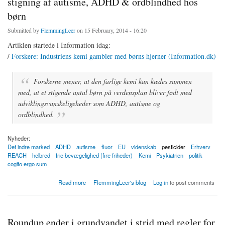
stigning af autisme, ADHD & ordblindhed hos
børn
Submitted by
FlemmingLeer
on 15 February, 2014 - 16:20
Artiklen startede i Information idag:
/
Forskere: Industriens kemi gambler med børns hjerner (Information.dk)
Forskerne mener, at den farlige kemi kan kædes sammen
med, at et stigende antal børn på verdensplan bliver født med
udviklingsvanskeligeheder som ADHD, autisme og
ordblindhed.
Nyheder:
Det indre marked
ADHD
autisme
fluor
EU
videnskab
pesticider
Erhverv
REACH
helbred
frie bevægelighed (fire friheder)
Kemi
Psykiatrien
politik
cogito ergo sum
about Kemisk cocktail i produkter kædes sammen med stigning af autisme, ADHD &
Read more
FlemmingLeer's blog
Log in
to post comments
ordblindhed hos børn
Roundup ender i grundvandet i strid med regler for