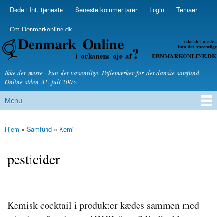
Skip to
Døde i Int. tjeneste
Seneste kommentarer
Login
Temaer
Secondary menu
main
content
Om Denmarkonline.dk
Denmarkonline.dk - blognyheder om politik
Ikke det meste - kun det væsentlige. Pejlemærker for det danske samfund.
Online siden 31. juli 2005.
Menu
Main menu
Hjem
»
Samfund
»
Kemi
You are here
pesticider
Kemisk cocktail i produkter kædes sammen med