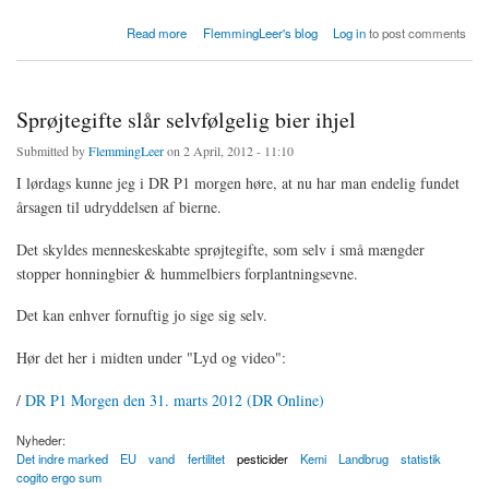
about Fransk forskning viser risiko ved genmanipulation & round up
Read more
FlemmingLeer's blog
Log in
to post comments
Sprøjtegifte slår selvfølgelig bier ihjel
Submitted by
FlemmingLeer
on 2 April, 2012 - 11:10
I lørdags kunne jeg i DR P1 morgen høre, at nu har man endelig fundet
årsagen til udryddelsen af bierne.
Det skyldes menneskeskabte sprøjtegifte, som selv i små mængder
stopper honningbier & hummelbiers forplantningsevne.
Det kan enhver fornuftig jo sige sig selv.
Hør det her i midten under "Lyd og video":
/
DR P1 Morgen den 31. marts 2012 (DR Online)
Nyheder:
Det indre marked
EU
vand
fertilitet
pesticider
Kemi
Landbrug
statistik
cogito ergo sum