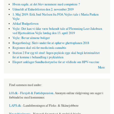
Hvem sagde, at det blev nemmere med computere ?
Udmeldt af Enhedslisten den 2. november 2019
1. Maj 2019: Erik Juul Nielsen fra FOA Vejles tale i Maria Parken
Vejle
Afskaf Budgetloven
Vejle: Det kan vi ikke være bekendt tale af Flemming Leer Jakobsen
ved Hjerteaktion Vejle lørdag den 13. april 2019
Vejle: Bevar almene boliger
Borgerforslag: Skriv under for at ophæve ghettoplanen 2018
Regionen skal stå for medicinsk cannabis
Station 2 For syg til straf: Ingen psykisk syge skal begå kriminalitet
for at komme i behandling i psykiatrien
Ekspert anklager Sundhedsstyrelse for at vildlede om HPV-vaccine
Mere
Find sammen med andre:
k10.dk - Flexjob & Førtidspension
. Anonym online rådgivning om sager i
forbindelse med kommuner.
LAFS.dk
- Landsforeningen af Fleks- & Skånejobbere
Næstehjælperne
- Netværk for protest & praktisk hjælp