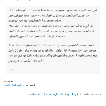
Aber på kalorielet kost lever længere og sundere end aber på
almindelig kost, viser ny forskning. Det er sandsynligt, at det
samme gør sig gældende hos mennesker.
Hvis du i sommervarmen drømmer om et langt liv uden sygdom,
skulle du måske dvæle lidt ved denne nyhed, som netop er blevet
offentliggjort i det ansete tidsskrift Science.
Amerikanske forskere fra University of Wisconsin-Madison har i
hele 20 år - det meste af et abeliv - fulgt 76 rhesusaber, der enten
var sat på en kalorielet kost eller almindelig kost. Resultaterne fra
forsøget er tankevækkende:
Nyheder:
kræft
helbred
sund kost
about Kalorielet kost giver længere liv
Read more
FlemmingLeer's blog
Log in
to post comments