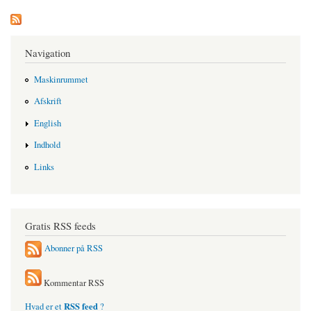
Navigation
Maskinrummet
Afskrift
English
Indhold
Links
Gratis RSS feeds
Abonner på RSS
Kommentar RSS
RSS feed
Hvad er et
?