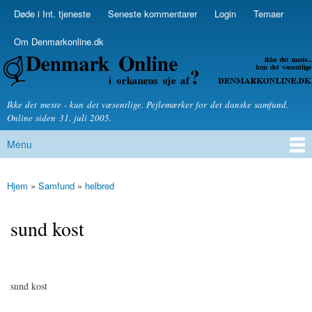
Skip to
Døde i Int. tjeneste
Seneste kommentarer
Login
Temaer
Secondary menu
main
content
Om Denmarkonline.dk
Denmarkonline.dk - blognyheder om politik
Ikke det meste - kun det væsentlige. Pejlemærker for det danske samfund.
Online siden 31. juli 2005.
Menu
Main menu
Hjem
»
Samfund
»
helbred
You are here
sund kost
sund kost