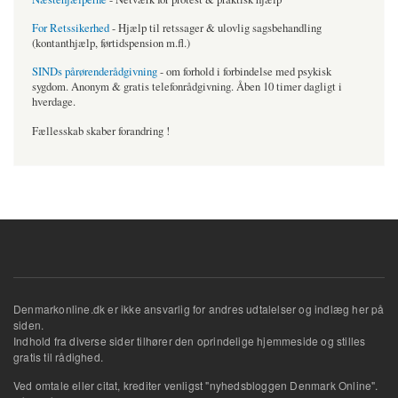
For Retssikerhed
- Hjælp til retssager & ulovlig sagsbehandling
(kontanthjælp, førtidspension m.fl.)
SINDs pårørenderådgivning
- om forhold i forbindelse med psykisk
sygdom. Anonym & gratis telefonrådgivning. Åben 10 timer dagligt i
hverdage.
Fællesskab skaber forandring !
Denmarkonline.dk er ikke ansvarlig for andres udtalelser og indlæg her på
siden.
Indhold fra diverse sider tilhører den oprindelige hjemmeside og stilles
gratis til rådighed.
Ved omtale eller citat, krediter venligst "nyhedsbloggen Denmark Online".