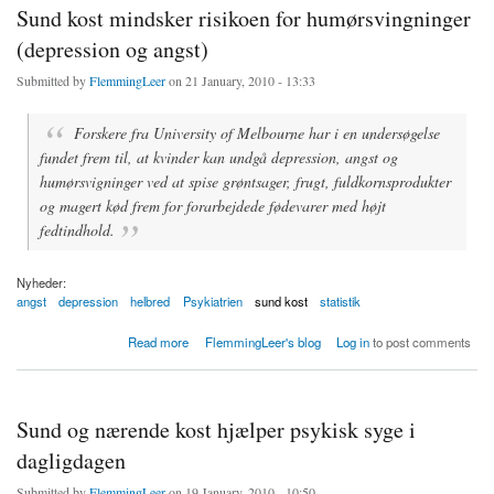
Sund kost mindsker risikoen for humørsvingninger
(depression og angst)
Submitted by
FlemmingLeer
on 21 January, 2010 - 13:33
Forskere fra University of Melbourne har i en undersøgelse
fundet frem til, at kvinder kan undgå depression, angst og
humørsvigninger ved at spise grøntsager, frugt, fuldkornsprodukter
og magert kød frem for forarbejdede fødevarer med højt
fedtindhold.
Nyheder:
angst
depression
helbred
Psykiatrien
sund kost
statistik
about Sund kost mindsker risikoen for humørsvingninger (depression og angst)
Read more
FlemmingLeer's blog
Log in
to post comments
Sund og nærende kost hjælper psykisk syge i
dagligdagen
Submitted by
FlemmingLeer
on 19 January, 2010 - 10:50