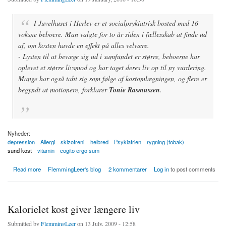
I Juvelhuset i Herlev er et socialpsykiatrisk bosted med 16
voksne beboere. Man valgte for to år siden i fællesskab at finde ud
af, om kosten havde en effekt på alles velvære.
- Lysten til at bevæge sig ud i samfundet er større, beboerne har
oplevet et større livsmod og har taget deres liv op til ny vurdering.
Mange har også tabt sig som følge af kostomlægningen, og flere er
begyndt at motionere, forklarer
Tonie Rasmussen
.
Nyheder:
depression
Allergi
skizofreni
helbred
Psykiatrien
rygning (tobak)
sund kost
vitamin
cogito ergo sum
about Sund og nærende kost hjælper psykisk syge i dagligdagen
Read more
FlemmingLeer's blog
2 kommentarer
Log in
to post comments
Kalorielet kost giver længere liv
Submitted by
FlemmingLeer
on 13 July, 2009 - 12:58