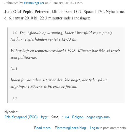
Submitted by
FlemmingLeer
on 8 January, 2010 - 11:26
Jens Olaf Pepke Petersen
, klimaforsker DTU Space i TV2 Nyhederne
d. 6. januar 2010 kl. 22 3 minutter inde i indslaget:
Den (globale opvarmning) lader i hvertfald vente på sig.
Nu har vi efterhånden ventet i 12-13 år.
Vi har haft en temperaturrekord i 1998. Klimaet har ikke så travlt
som politikerne.
(...)
Inden for de sidste 10 år er der ikke noget, der tyder på at
stigninger i 80'erne & 90'erne er fortsat.
Nyheder:
FNs Klimapanel (IPCC)
frygt
Klima
1984
Religion
cogito ergo sum
about Ingen temperaturstigninger på kloden siden 1998
Read more
FlemmingLeer's blog
Log in
to post comments