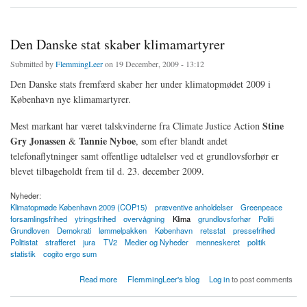
Den Danske stat skaber klimamartyrer
Submitted by
FlemmingLeer
on 19 December, 2009 - 13:12
Den Danske stats fremfærd skaber her under klimatopmødet 2009 i
København nye klimamartyrer.
Stine
Mest markant har været talskvinderne fra Climate Justice Action
Gry Jonassen
Tannie Nyboe
&
, som efter blandt andet
telefonaflytninger samt offentlige udtalelser ved et grundlovsforhør er
blevet tilbageholdt frem til d. 23. december 2009.
Nyheder:
Klimatopmøde København 2009 (COP15)
præventive anholdelser
Greenpeace
forsamlingsfrihed
ytringsfrihed
overvågning
Klima
grundlovsforhør
Politi
Grundloven
Demokrati
lømmelpakken
København
retsstat
pressefrihed
Politistat
strafferet
jura
TV2
Medier og Nyheder
menneskeret
politik
statistik
cogito ergo sum
about Den Danske stat skaber klimamartyrer
Read more
FlemmingLeer's blog
Log in
to post comments