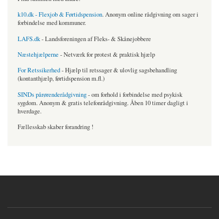
k10.dk - Flexjob & Førtidspension
. Anonym online rådgivning om sager i
forbindelse med kommuner.
LAFS.dk
- Landsforeningen af Fleks- & Skånejobbere
Næstehjælperne
- Netværk for protest & praktisk hjælp
For Retssikerhed
- Hjælp til retssager & ulovlig sagsbehandling
(kontanthjælp, førtidspension m.fl.)
SINDs pårørenderådgivning
- om forhold i forbindelse med psykisk
sygdom. Anonym & gratis telefonrådgivning. Åben 10 timer dagligt i
hverdage.
Fællesskab skaber forandring !