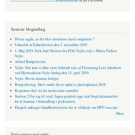
denmarkonline.dk
på Facebook
Seneste blogindlæg
Hvem sagde, at det blev nemmere med computere ?
Udmeldt af Enhedslisten den 2. november 2019
1. Maj 2019: Erik Juul Nielsen fra FOA Vejles tale i Maria Parken
Vejle
Afskaf Budgetloven
Vejle: Det kan vi ikke være bekendt tale af Flemming Leer Jakobsen
ved Hjerteaktion Vejle lørdag den 13. april 2019
Vejle: Bevar almene boliger
Borgerforslag: Skriv under for at ophæve ghettoplanen 2018
Regionen skal stå for medicinsk cannabis
Station 2 For syg til straf: Ingen psykisk syge skal begå kriminalitet
for at komme i behandling i psykiatrien
Ekspert anklager Sundhedsstyrelse for at vildlede om HPV-vaccine
Mere
Find sammen med andre: