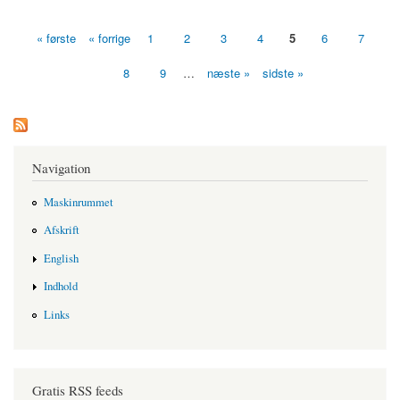
« første
« forrige
1
2
3
4
5
6
7
Sider
8
9
…
næste »
sidste »
Navigation
Maskinrummet
Afskrift
English
Indhold
Links
Gratis RSS feeds