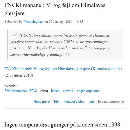
FNs Klimapanel: Vi tog fejl om Himalayas
gletsjere
Submitted by
FlemmingLeer
on 24 January, 2010 - 10:15
IPCC's store klimarapport fra 2007 skrev, at Himalayas
gletsjere kunne være bortsmeltet i 2035, hvor opvarmningen
fortsætter. Nu erkender klimapanelet, at årstallet er en fejl og
savner videnskabeligt grundlag.
FNs Klimapanel: Vi tog fejl om Himalayas gletsjere (Klimaloegnen.dk)
(21. januar 2010)
Nyheder:
FNs Klimapanel (IPCC)
Klima
Indien
statistik
cogito ergo sum
about FNs Klimapanel: Vi tog fejl om Himalayas gletsjere
Read more
FlemmingLeer's blog
Log in
to post comments
Ingen temperaturstigninger på kloden siden 1998