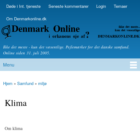
Skip to
Døde i Int. tjeneste
Seneste kommentarer
Login
Temaer
Secondary menu
main
content
Om Denmarkonline.dk
Denmarkonline.dk - blognyheder om politik
Ikke det meste - kun det væsentlige. Pejlemærker for det danske samfund.
Online siden 31. juli 2005.
Menu
Main menu
Hjem
»
Samfund
»
miljø
You are here
Klima
Om klima