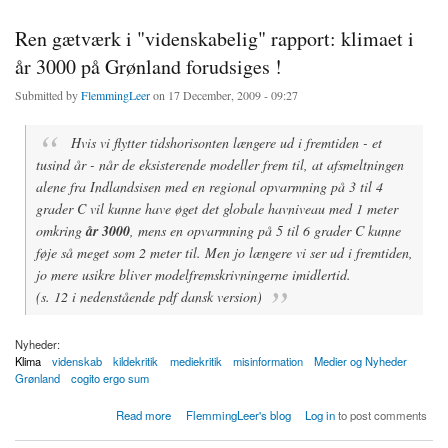
Ren gætværk i "videnskabelig" rapport: klimaet i
år 3000 på Grønland forudsiges !
Submitted by
FlemmingLeer
on 17 December, 2009 - 09:27
Hvis vi flytter tidshorisonten længere ud i fremtiden - et
tusind år - når de eksisterende modeller frem til, at afsmeltningen
alene fra Indlandsisen med en regional opvarmning på 3 til 4
grader C vil kunne have øget det globale havniveau med 1 meter
omkring
år 3000
, mens en opvarmning på 5 til 6 grader C kunne
føje så meget som 2 meter til. Men jo længere vi ser ud i fremtiden,
jo mere usikre bliver modelfremskrivningerne imidlertid.
(s. 12 i nedenstående pdf dansk version)
Nyheder:
Klima
videnskab
kildekritik
mediekritik
misinformation
Medier og Nyheder
Grønland
cogito ergo sum
about Ren gætværk i "videnskabelig" rapport: klimaet i år 3000 på Grønland forudsiges !
Read more
FlemmingLeer's blog
Log in
to post comments