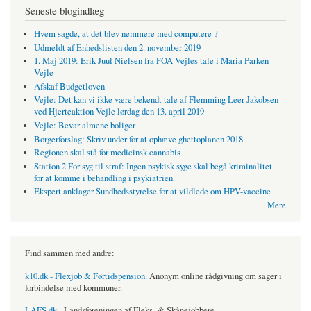
Seneste blogindlæg
Hvem sagde, at det blev nemmere med computere ?
Udmeldt af Enhedslisten den 2. november 2019
1. Maj 2019: Erik Juul Nielsen fra FOA Vejles tale i Maria Parken
Vejle
Afskaf Budgetloven
Vejle: Det kan vi ikke være bekendt tale af Flemming Leer Jakobsen
ved Hjerteaktion Vejle lørdag den 13. april 2019
Vejle: Bevar almene boliger
Borgerforslag: Skriv under for at ophæve ghettoplanen 2018
Regionen skal stå for medicinsk cannabis
Station 2 For syg til straf: Ingen psykisk syge skal begå kriminalitet
for at komme i behandling i psykiatrien
Ekspert anklager Sundhedsstyrelse for at vildlede om HPV-vaccine
Mere
Find sammen med andre:
k10.dk - Flexjob & Førtidspension
. Anonym online rådgivning om sager i
forbindelse med kommuner.
LAFS.dk
- Landsforeningen af Fleks- & Skånejobbere