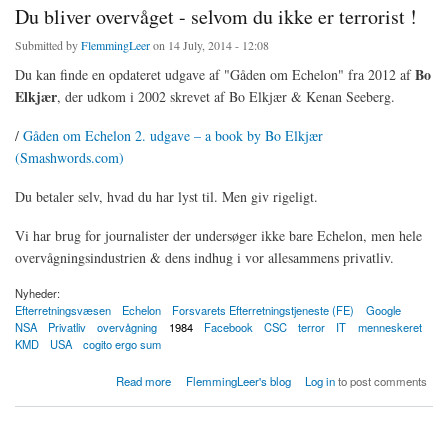
Du bliver overvåget - selvom du ikke er terrorist !
Submitted by
FlemmingLeer
on 14 July, 2014 - 12:08
Bo
Du kan finde en opdateret udgave af "Gåden om Echelon" fra 2012 af
Elkjær
, der udkom i 2002 skrevet af Bo Elkjær & Kenan Seeberg.
/
Gåden om Echelon 2. udgave – a book by Bo Elkjær
(Smashwords.com)
Du betaler selv, hvad du har lyst til. Men giv rigeligt.
Vi har brug for journalister der undersøger ikke bare Echelon, men hele
overvågningsindustrien & dens indhug i vor allesammens privatliv.
Nyheder:
Efterretningsvæsen
Echelon
Forsvarets Efterretningstjeneste (FE)
Google
NSA
Privatliv
overvågning
1984
Facebook
CSC
terror
IT
menneskeret
KMD
USA
cogito ergo sum
about Du bliver overvåget - selvom du ikke er terrorist !
Read more
FlemmingLeer's blog
Log in
to post comments