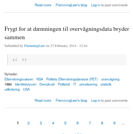
about Klimaforskernes computermodeller kan ikke følge med klimaet på Arktis
Read more
FlemmingLeer's blog
Log in
to post comments
Frygt for at dæmningen til overvågningsdata bryder
sammen
Submitted by
FlemmingLeer
on 23 February, 2014 - 12:44
Nyheder:
Efterretningsvæsen
NSA
Politiets Efterretningstjeneste (PET)
overvågning
1984
Identitetstyveri
Demokrati
Politistat
IT
privatisering
statistik
udlicitering
USA
about Frygt for at dæmningen til overvågningsdata bryder sammen
Read more
FlemmingLeer's blog
Log in
to post comments
1
2
3
4
5
6
7
8
9
…
Sider