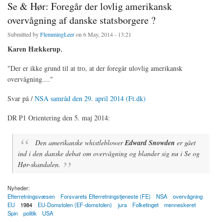
Se & Hør: Foregår der lovlig amerikansk
overvågning af danske statsborgere ?
Submitted by
FlemmingLeer
on 6 May, 2014 - 13:21
Karen Hækkerup
,
"Der er ikke grund til at tro, at der foregår ulovlig amerikansk
overvågning...."
Svar på /
NSA samråd den 29. april 2014 (Ft.dk)
DR P1 Orientering den 5. maj 2014:
Den amerikanske whistleblower
Edward Snowden
er gået
ind i den danske debat om overvågning og blander sig nu i Se og
Hør-skandalen.
Nyheder:
Efterretningsvæsen
Forsvarets Efterretningstjeneste (FE)
NSA
overvågning
EU
1984
EU-Domstolen (EF-domstolen)
jura
Folketinget
menneskeret
Spin
politik
USA