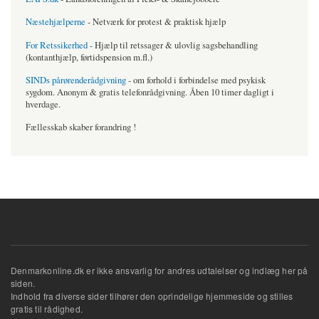
Næstehjælperne
- Netværk for protest & praktisk hjælp
For Retssikerhed
- Hjælp til retssager & ulovlig sagsbehandling
(kontanthjælp, førtidspension m.fl.)
SINDs pårørenderådgivning
- om forhold i forbindelse med psykisk
sygdom. Anonym & gratis telefonrådgivning. Åben 10 timer dagligt i
hverdage.
Fællesskab skaber forandring !
Denmarkonline.dk er ikke ansvarlig for andres udtalelser og indlæg her på
siden.
Indhold fra diverse sider tilhører den oprindelige hjemmeside og stilles
gratis til rådighed.