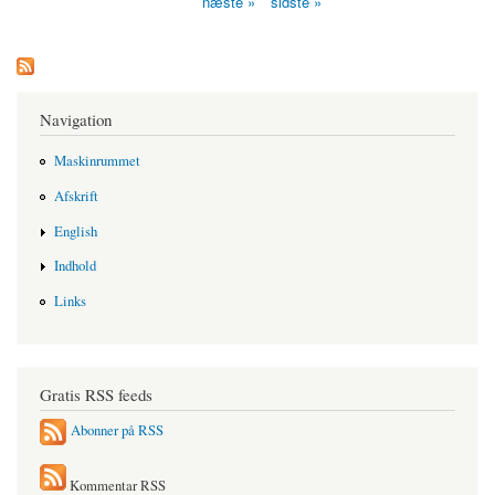
næste »
sidste »
Navigation
Maskinrummet
Afskrift
English
Indhold
Links
Gratis RSS feeds
Abonner på RSS
Kommentar RSS