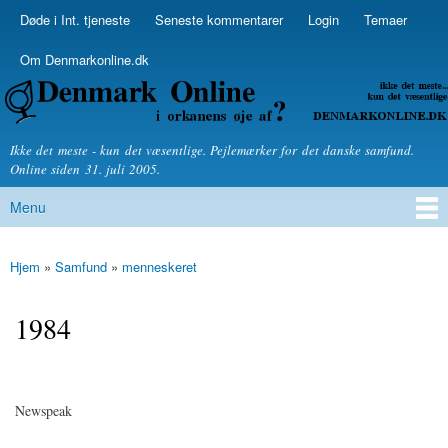
Skip to
Døde i Int. tjeneste
Seneste kommentarer
Login
Temaer
Secondary menu
main
content
Om Denmarkonline.dk
Denmarkonline.dk - blognyheder om politik
Ikke det meste - kun det væsentlige. Pejlemærker for det danske samfund.
Online siden 31. juli 2005.
Menu
Main menu
Hjem
»
Samfund
»
menneskeret
You are here
1984
Newspeak