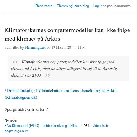
about Se & Hør: Foregår der lovlig amerikansk overvågning af danske statsborgere ?
Read more
FlemmingLeer's blog
Log in
to post comments
Klimaforskernes computermodeller kan ikke følge
med klimaet på Arktis
Submitted by
FlemmingLeer
on 19 March, 2014 - 11:51
Klimaforskernes computermodeller kan ikke følge med
klimaet på Arktis, men de bliver alligevel brugt til at forudsige
klimaet i år 2100.
/
Dobbelttækning i klimadebatten om isens afsmeltning på Arktis
(Klimaloegnen.dk)
Spørgsmålet er hvorfor ?
Nyheder:
FNs Klimapanel (IPCC)
dobbelttænkning
Klima
1984
videnskab
cogito ergo sum