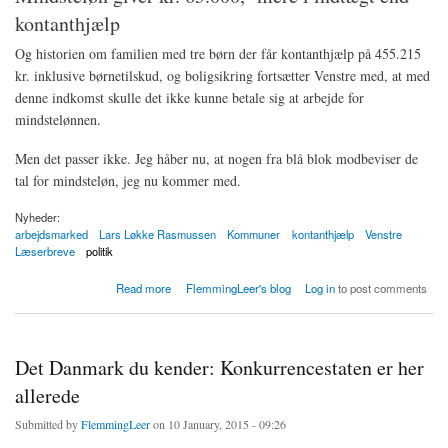
kontanthjælp
Og historien om familien med tre børn der får kontanthjælp på 455.215
kr. inklusive børnetilskud, og boligsikring fortsætter Venstre med, at med
denne indkomst skulle det ikke kunne betale sig at arbejde for
mindstelønnen.
Men det passer ikke. Jeg håber nu, at nogen fra blå blok modbeviser de
tal for mindsteløn, jeg nu kommer med.
Nyheder:
arbejdsmarked
Lars Løkke Rasmussen
Kommuner
kontanthjælp
Venstre
Læserbreve
politik
about OK mindsteløn giver kr. 65.000 mere på bankbogen end de kr. 455.000 for en
Read more
FlemmingLeer's blog
Log in
to post comments
kontanthjælpsmodtager
Det Danmark du kender: Konkurrencestaten er her
allerede
Submitted by
FlemmingLeer
on 10 January, 2015 - 09:26