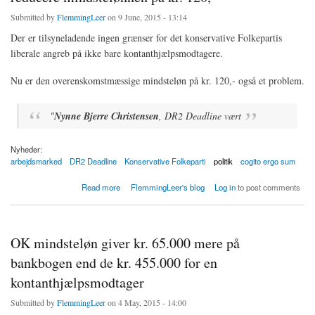
Submitted by
FlemmingLeer
on 9 June, 2015 - 13:14
Der er tilsyneladende ingen grænser for det konservative Folkepartis
liberale angreb på ikke bare kontanthjælpsmodtagere.
Nu er den overenskomstmæssige mindsteløn på kr. 120,- også et problem.
"
Nynne Bjerre Christensen
, DR2 Deadline vært
Nyheder:
arbejdsmarked
DR2 Deadline
Konservative Folkeparti
politik
cogito ergo sum
about Konservative: Nu vil Søren Pape Poulsen også reducere mindstelønnen på kr. 120,-
Read more
FlemmingLeer's blog
Log in
to post comments
OK mindsteløn giver kr. 65.000 mere på
bankbogen end de kr. 455.000 for en
kontanthjælpsmodtager
Submitted by
FlemmingLeer
on 4 May, 2015 - 14:00