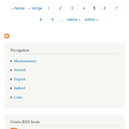
« første
« forrige
1
2
3
4
5
6
7
Sider
8
9
…
næste »
sidste »
Navigation
Maskinrummet
Afskrift
English
Indhold
Links
Gratis RSS feeds