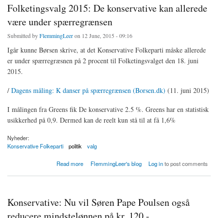
Folketingsvalg 2015: De konservative kan allerede
være under spærregrænsen
Submitted by
FlemmingLeer
on 12 June, 2015 - 09:16
Igår kunne Børsen skrive, at det Konservative Folkeparti måske allerede
er under spærregræsnen på 2 procent til Folketingsvalget den 18. juni
2015.
/
Dagens måling: K danser på spærregrænsen (Borsen.dk)
(11. juni 2015)
I målingen fra Greens fik De konservative 2.5 %. Greens har en statistisk
usikkerhed på 0,9. Dermed kan de reelt kun stå til at få 1,6%
Nyheder:
Konservative Folkeparti
politik
valg
about Folketingsvalg 2015: De konservative kan allerede være under spærregrænsen
Read more
FlemmingLeer's blog
Log in
to post comments
Konservative: Nu vil Søren Pape Poulsen også
reducere mindstelønnen på kr. 120,-