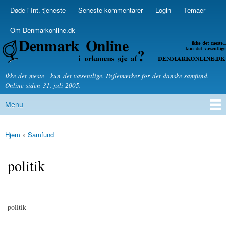
Skip to
Døde i Int. tjeneste
Seneste kommentarer
Login
Temaer
Secondary menu
main
content
Om Denmarkonline.dk
Denmarkonline.dk - blognyheder om politik
Ikke det meste - kun det væsentlige. Pejlemærker for det danske samfund.
Online siden 31. juli 2005.
Menu
Main menu
Hjem
»
Samfund
You are here
politik
politik