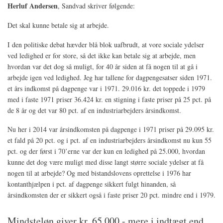
Herluf Andersen
, Sandvad skriver følgende:
Det skal kunne betale sig at arbejde.
I den politiske debat hævder blå blok uafbrudt, at vore sociale ydelser
ved ledighed er for store, så det ikke kan betale sig at arbejde, men
hvordan var det dog så muligt, for 40 år siden at få nogen til at gå i
arbejde igen ved ledighed. Jeg har tallene for dagpengesatser siden 1971.
et års indkomst på dagpenge var i 1971. 29.016 kr. det toppede i 1979
med i faste 1971 priser 36.424 kr. en stigning i faste priser på 25 pct. på
de 8 år og det var 80 pct. af en industriarbejders årsindkomst.
Nu her i 2014 var årsindkomsten på dagpenge i 1971 priser på 29.095 kr.
et fald på 20 pct. og i pct. af en industriarbejders årsindkomst nu kun 55
pct. og der først i 70’erne var der kun en ledighed på 25.000, hvordan
kunne det dog være muligt med disse langt større sociale ydelser at få
nogen til at arbejde? Og med bistandslovens oprettelse i 1976 har
kontanthjælpen i pct. af dagpenge sikkert fulgt hinanden, så
årsindkomsten der er sikkert også i faste priser 20 pct. mindre end i 1979.
Mindsteløn giver kr. 65.000,- mere i indtægt end