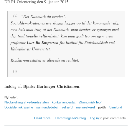
DR P1 Orientering den 9. januar 2015:
”Det Danmark du kender".
Socialdemokraternes nye slogan lægger op til det kommende valg,
men hvis man tror, at det Danmark, man kender, er synonym med
den traditionelle velfærdsstat, kan man godt tro om igen, siger
professor
Lars Bo Kaspersen
fra Institut fra Statskundskab ved
Københavns Universitet.
Konkurrencestaten er allerede en realitet.
Bjarke Hartmeyer Christiansen
Indslag af:
.
Nyheder:
Nedbrydning af velfærdsstaten
konkurrencestat
Økonomisk teori
Socialdemokraterne
samfundsdebat
velfærd
menneskeret
politik
Samfund
about Det Danmark du kender: Konkurrencestaten er her allerede
Read more
FlemmingLeer's blog
Log in
to post comments