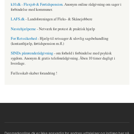
k10.dk - Flexjob & Førtidspension
. Anonym online rådgivning om sager i
forbindelse med kommuner.
LAFS.dk
- Landsforeningen af Fleks- & Skånejobbere
Næstehjælperne
- Netværk for protest & praktisk hjælp
For Retssikerhed
- Hjælp til retssager & ulovlig sagsbehandling
(kontanthjælp, førtidspension m.fl.)
SINDs pårørenderådgivning
- om forhold i forbindelse med psykisk
sygdom. Anonym & gratis telefonrådgivning. Åben 10 timer dagligt i
hverdage.
Fællesskab skaber forandring !
Denmarkonline.dk er ikke ansvarlig for andres udtalelser og indlæg her på