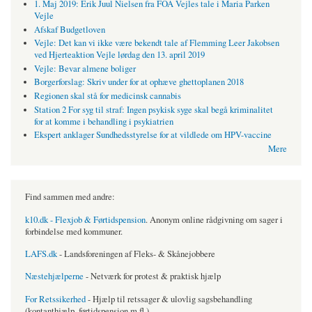
1. Maj 2019: Erik Juul Nielsen fra FOA Vejles tale i Maria Parken
Vejle
Afskaf Budgetloven
Vejle: Det kan vi ikke være bekendt tale af Flemming Leer Jakobsen
ved Hjerteaktion Vejle lørdag den 13. april 2019
Vejle: Bevar almene boliger
Borgerforslag: Skriv under for at ophæve ghettoplanen 2018
Regionen skal stå for medicinsk cannabis
Station 2 For syg til straf: Ingen psykisk syge skal begå kriminalitet
for at komme i behandling i psykiatrien
Ekspert anklager Sundhedsstyrelse for at vildlede om HPV-vaccine
Mere
Find sammen med andre:
k10.dk - Flexjob & Førtidspension
. Anonym online rådgivning om sager i
forbindelse med kommuner.
LAFS.dk
- Landsforeningen af Fleks- & Skånejobbere
Næstehjælperne
- Netværk for protest & praktisk hjælp
For Retssikerhed
- Hjælp til retssager & ulovlig sagsbehandling
(kontanthjælp, førtidspension m.fl.)