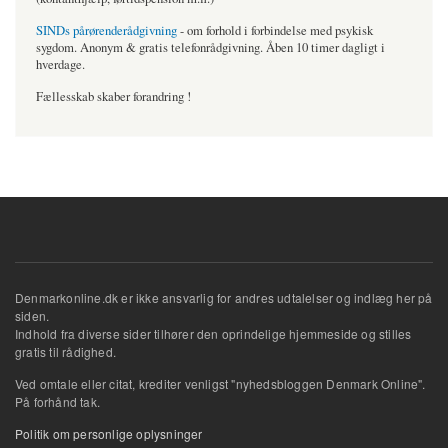
SINDs pårørenderådgivning
- om forhold i forbindelse med psykisk
sygdom. Anonym & gratis telefonrådgivning. Åben 10 timer dagligt i
hverdage.
Fællesskab skaber forandring !
Denmarkonline.dk er ikke ansvarlig for andres udtalelser og indlæg her på
siden.
Indhold fra diverse sider tilhører den oprindelige hjemmeside og stilles
gratis til rådighed.
Ved omtale eller citat, krediter venligst "nyhedsbloggen Denmark Online".
På forhånd tak.
Politik om personlige oplysninger