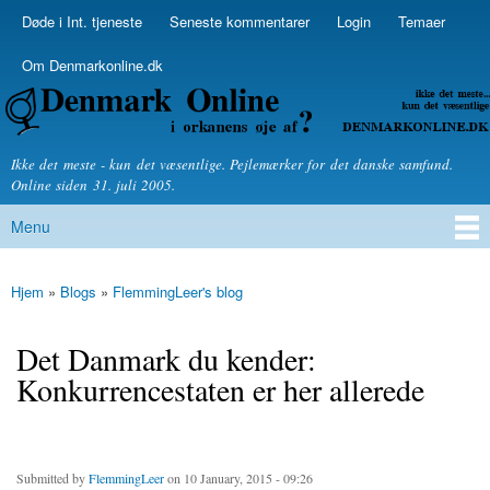
Skip to
Døde i Int. tjeneste
Seneste kommentarer
Login
Temaer
Secondary menu
main
content
Om Denmarkonline.dk
Denmarkonline.dk - blognyheder om politik
Ikke det meste - kun det væsentlige. Pejlemærker for det danske samfund.
Online siden 31. juli 2005.
Menu
Main menu
Hjem
»
Blogs
»
FlemmingLeer's blog
You are here
Det Danmark du kender:
Konkurrencestaten er her allerede
Submitted by
FlemmingLeer
on 10 January, 2015 - 09:26