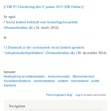
[/
DR P1 Orientering den 9. januar 2015 (DR Online)
]
Se også:
/
Social kontrol forklædt som beskæftigelsespolitik
(Denmarkonline.dk)
(24. marts 2014)
&
/
I Danmark er der systematisk social kontrol igennem
"arbejdsmarkedspolitikken" (Denmarkonline.dk)
(30. december 2014)
Nyheder:
Nedbrydning af velfærdsstaten
konkurrencestat
Økonomisk teori
Socialdemokraterne
samfundsdebat
velfærd
menneskeret
politik
Samfund
FlemmingLeer's blog
Log in
to post comments
Navigation