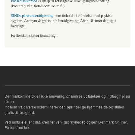
For Retssikerhed
- Hjælp til retssager & ulovlig sagsbehandling
(kontanthjælp, førtidspension m.fl.)
SINDs pårørenderådgivning
- om forhold i forbindelse med psykisk
sygdom. Anonym & gratis telefonrådgivning. Åben 10 timer dagligt i
hverdage.
Fællesskab skaber forandring !
Denmarkonline.dk er ikke ansvarlig for andres udtalelser og indlæg her på
siden.
Indhold fra diverse sider tilhører den oprindelige hjemmeside og stilles
gratis til rådighed.
Ved omtale eller citat, krediter venligst "nyhedsbloggen Denmark Online".
På forhånd tak.