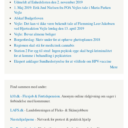
Udmeldt af Enhedslisten den 2. november 2019
1. Maj 2019: Erik Juul Nielsen fra FOA Vejles tale i Maria Parken
Vejle
Afskaf Budgetloven
Vejle: Det kan vi ikke være bekendt tale af Flemming Leer Jakobsen
ved Hjerteaktion Vejle lørdag den 13. april 2019
Vejle: Bevar almene boliger
Borgerforslag: Skriv under for at ophæve ghettoplanen 2018
Regionen skal stå for medicinsk cannabis
Station 2 For syg til straf: Ingen psykisk syge skal begå kriminalitet
for at komme i behandling i psykiatrien
Ekspert anklager Sundhedsstyrelse for at vildlede om HPV-vaccine
Mere
Find sammen med andre:
k10.dk - Flexjob & Førtidspension
. Anonym online rådgivning om sager i
forbindelse med kommuner.
LAFS.dk
- Landsforeningen af Fleks- & Skånejobbere
Næstehjælperne
- Netværk for protest & praktisk hjælp