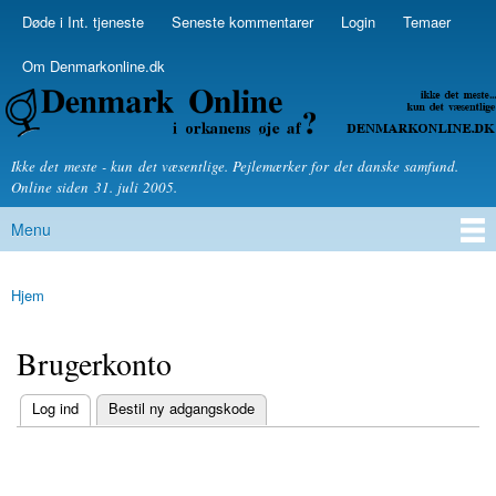
Skip to
Døde i Int. tjeneste
Seneste kommentarer
Login
Temaer
Secondary menu
main
content
Om Denmarkonline.dk
Denmarkonline.dk - blognyheder om politik
Ikke det meste - kun det væsentlige. Pejlemærker for det danske samfund.
Online siden 31. juli 2005.
Menu
Main menu
Hjem
You are here
Brugerkonto
(active tab)
Log ind
Bestil ny adgangskode
Primary tabs