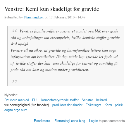
Venstre: Kemi kun skadeligt for gravide
Submitted by
FlemmingLeer
on 17 February, 2010 - 14:49
Venstres familieordfører savner et samlet overblik over gode
råd og anbefalinger om eksempelvis, hvilke kemiske stoffer gravide
skal undgå.
Venstre vil nu sikre, at gravide og børnefamilier lettere kan søge
information om kemikalier. På den måde kan gravide let finde ud
af, hvilke stoffer der kan være skadelige for barnet og samtidig få
gode råd om kost og motion under graviditeten.
Nyheder:
Det indre marked
EU
Hormonforstyrrende stoffer
Venstre
helbred
frie bevægelighed (fire friheder)
produkter der skader
Folketinget
Kemi
politik
cogito ergo sum
about Venstre: Kemi kun skadeligt for gravide
Read more
FlemmingLeer's blog
Log in
to post comments