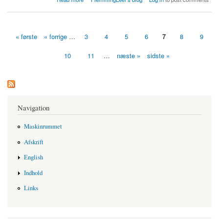
« første
« forrige
…
3
4
5
6
7
8
9
Sider
10
11
…
næste »
sidste »
Navigation
Maskinrummet
Afskrift
English
Indhold
Links