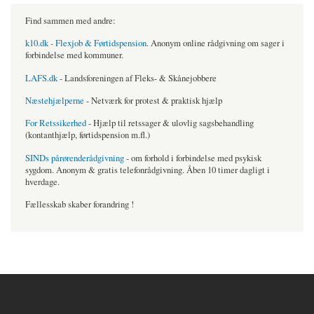
Find sammen med andre:
k10.dk - Flexjob & Førtidspension
. Anonym online rådgivning om sager i
forbindelse med kommuner.
LAFS.dk
- Landsforeningen af Fleks- & Skånejobbere
Næstehjælperne
- Netværk for protest & praktisk hjælp
For Retssikerhed
- Hjælp til retssager & ulovlig sagsbehandling
(kontanthjælp, førtidspension m.fl.)
SINDs pårørenderådgivning
- om forhold i forbindelse med psykisk
sygdom. Anonym & gratis telefonrådgivning. Åben 10 timer dagligt i
hverdage.
Fællesskab skaber forandring !