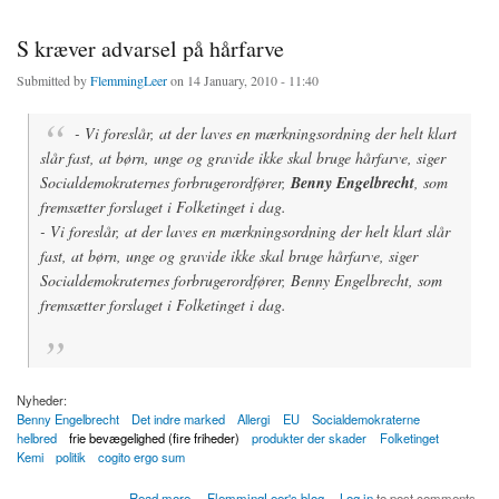
S kræver advarsel på hårfarve
Submitted by
FlemmingLeer
on 14 January, 2010 - 11:40
- Vi foreslår, at der laves en mærkningsordning der helt klart
slår fast, at børn, unge og gravide ikke skal bruge hårfarve, siger
Socialdemokraternes forbrugerordfører,
Benny Engelbrecht
, som
fremsætter forslaget i Folketinget i dag.
- Vi foreslår, at der laves en mærkningsordning der helt klart slår
fast, at børn, unge og gravide ikke skal bruge hårfarve, siger
Socialdemokraternes forbrugerordfører, Benny Engelbrecht, som
fremsætter forslaget i Folketinget i dag.
Nyheder:
Benny Engelbrecht
Det indre marked
Allergi
EU
Socialdemokraterne
helbred
frie bevægelighed (fire friheder)
produkter der skader
Folketinget
Kemi
politik
cogito ergo sum
about S kræver advarsel på hårfarve
Read more
FlemmingLeer's blog
Log in
to post comments