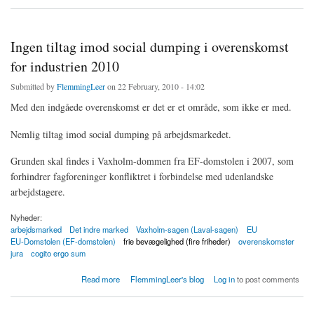
Ingen tiltag imod social dumping i overenskomst
for industrien 2010
Submitted by
FlemmingLeer
on 22 February, 2010 - 14:02
Med den indgåede overenskomst er det er et område, som ikke er med.
Nemlig tiltag imod social dumping på arbejdsmarkedet.
Grunden skal findes i Vaxholm-dommen fra EF-domstolen i 2007, som
forhindrer fagforeninger konfliktret i forbindelse med udenlandske
arbejdstagere.
Nyheder:
arbejdsmarked
Det indre marked
Vaxholm-sagen (Laval-sagen)
EU
EU-Domstolen (EF-domstolen)
frie bevægelighed (fire friheder)
overenskomster
jura
cogito ergo sum
about Ingen tiltag imod social dumping i overenskomst for industrien 2010
Read more
FlemmingLeer's blog
Log in
to post comments