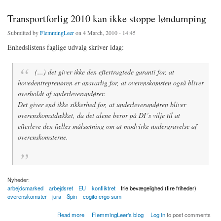
Transportforlig 2010 kan ikke stoppe løndumping
Submitted by
FlemmingLeer
on 4 March, 2010 - 14:45
Enhedslistens faglige udvalg skriver idag:
(...) det giver ikke den eftertragtede garanti for, at
hovedentreprenøren er ansvarlig for, at overenskomsten også bliver
overholdt af underleverandører.
Det giver end ikke sikkerhed for, at underleverandøren bliver
overenskomstdækket, da det alene beror på DI´s vilje til at
efterleve den fælles målsætning om at modvirke undergravelse af
overenskomsterne.
Nyheder:
arbejdsmarked
arbejdsret
EU
konfliktret
frie bevægelighed (fire friheder)
overenskomster
jura
Spin
cogito ergo sum
about Transportforlig 2010 kan ikke stoppe løndumping
Read more
FlemmingLeer's blog
Log in
to post comments