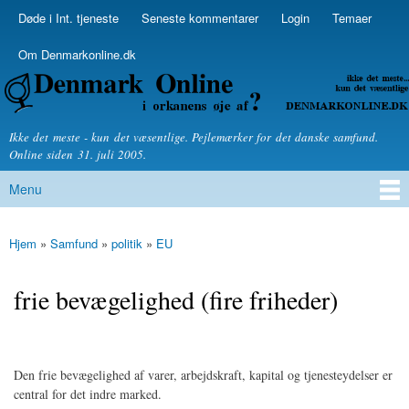
Skip to
Døde i Int. tjeneste
Seneste kommentarer
Login
Temaer
Secondary menu
main
content
Om Denmarkonline.dk
Denmarkonline.dk - blognyheder om politik
Ikke det meste - kun det væsentlige. Pejlemærker for det danske samfund.
Online siden 31. juli 2005.
Menu
Main menu
Hjem
»
Samfund
»
politik
»
EU
You are here
frie bevægelighed (fire friheder)
Den frie bevægelighed af varer, arbejdskraft, kapital og tjenesteydelser er
central for det indre marked.