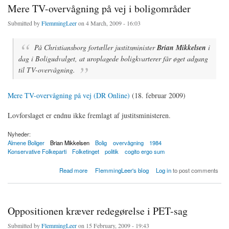
Mere TV-overvågning på vej i boligområder
Submitted by
FlemmingLeer
on 4 March, 2009 - 16:03
På Christiansborg fortæller justitsminister
Brian Mikkelsen
i
dag i Boligudvalget, at uroplagede boligkvarterer får øget adgang
til TV-overvågning.
Mere TV-overvågning på vej (DR Online)
(18. februar 2009)
Lovforslaget er endnu ikke fremlagt af justitsministeren.
Nyheder:
Almene Boliger
Brian Mikkelsen
Bolig
overvågning
1984
Konservative Folkeparti
Folketinget
politik
cogito ergo sum
about Mere TV-overvågning på vej i boligområder
Read more
FlemmingLeer's blog
Log in
to post comments
Oppositionen kræver redegørelse i PET-sag
Submitted by
FlemmingLeer
on 15 February, 2009 - 19:43