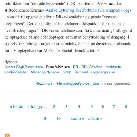
retorikken om "de røde lejesvende" i DR i starten af 1970'erne. Han
stiftede senere
Kristne-
Aktive Lytter og Seerforbund (Da.wikipedia.org)
, som fik til opgave at aflytte DRs udsendelser og påtale "venstre-
drejningen". Det var muligt at indtelefonere tidspunkter for opdagede
"venstredrejninger" i DR via en telefonsvarer. Så kunne man gå tilbage til
de optagelser på spolebåndoptager, som man benyttede sig af dengang. I
sig selv var felttoget noget af et paradoks, da han på daværende tidspunkt
for TV optagelsen var MF'er for Social-demokratiet. :/
Nyheder:
Anders Fogh Rasmussen
Brian Mikkelsen
DR
DR2 Deadline
mediekritik
samfundsdebat
Medier og Nyheder
politik
Samfund
cogito ergo sum
about Manipulerer medierne med os?
Read more
FlemmingLeer's blog
Log in
to post comments
« første
« forrige
…
2
3
4
5
6
7
8
Sider
9
10
næste »
sidste »