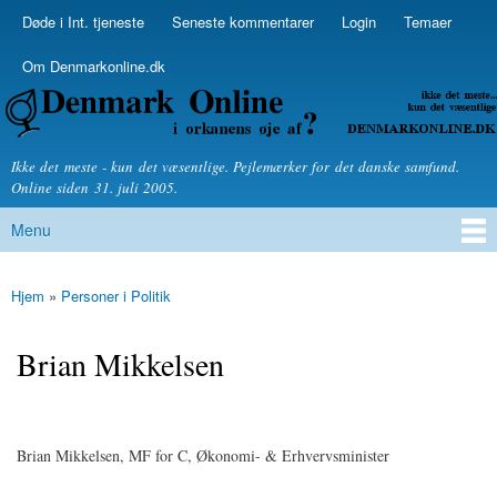
Skip to
Døde i Int. tjeneste
Seneste kommentarer
Login
Temaer
Secondary menu
main
content
Om Denmarkonline.dk
Denmarkonline.dk - blognyheder om politik
Ikke det meste - kun det væsentlige. Pejlemærker for det danske samfund.
Online siden 31. juli 2005.
Menu
Main menu
Hjem
»
Personer i Politik
You are here
Brian Mikkelsen
Brian Mikkelsen, MF for C, Økonomi- & Erhvervsminister