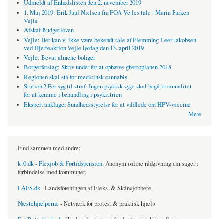
Udmeldt af Enhedslisten den 2. november 2019
1. Maj 2019: Erik Juul Nielsen fra FOA Vejles tale i Maria Parken
Vejle
Afskaf Budgetloven
Vejle: Det kan vi ikke være bekendt tale af Flemming Leer Jakobsen
ved Hjerteaktion Vejle lørdag den 13. april 2019
Vejle: Bevar almene boliger
Borgerforslag: Skriv under for at ophæve ghettoplanen 2018
Regionen skal stå for medicinsk cannabis
Station 2 For syg til straf: Ingen psykisk syge skal begå kriminalitet
for at komme i behandling i psykiatrien
Ekspert anklager Sundhedsstyrelse for at vildlede om HPV-vaccine
Mere
Find sammen med andre:
k10.dk - Flexjob & Førtidspension
. Anonym online rådgivning om sager i
forbindelse med kommuner.
LAFS.dk
- Landsforeningen af Fleks- & Skånejobbere
Næstehjælperne
- Netværk for protest & praktisk hjælp