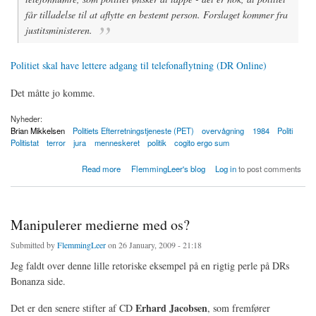
får tilladelse til at aflytte en bestemt person. Forslaget kommer fra
justitsministeren.
Politiet skal have lettere adgang til telefonaflytning (DR Online)
Det måtte jo komme.
Nyheder:
Brian Mikkelsen
Politiets Efterretningstjeneste (PET)
overvågning
1984
Politi
Politistat
terror
jura
menneskeret
politik
cogito ergo sum
about Politiet skal have lettere adgang til telefonaflytning - Endnu et indgreb overfor
Read more
FlemmingLeer's blog
Log in
to post comments
privatlivet
Manipulerer medierne med os?
Submitted by
FlemmingLeer
on 26 January, 2009 - 21:18
Jeg faldt over denne lille retoriske eksempel på en rigtig perle på DRs
Bonanza side.
Erhard Jacobsen
Det er den senere stifter af CD
, som fremfører