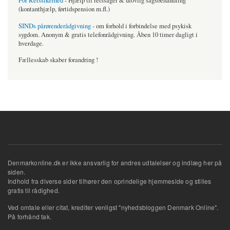
For Retssikerhed
- Hjælp til retssager & ulovlig sagsbehandling
(kontanthjælp, førtidspension m.fl.)
SINDs pårørenderådgivning
- om forhold i forbindelse med psykisk
sygdom. Anonym & gratis telefonrådgivning. Åben 10 timer dagligt i
hverdage.
Fællesskab skaber forandring !
Denmarkonline.dk er ikke ansvarlig for andres udtalelser og indlæg her på
siden.
Indhold fra diverse sider tilhører den oprindelige hjemmeside og stilles
gratis til rådighed.
Ved omtale eller citat, krediter venligst "nyhedsbloggen Denmark Online".
På forhånd tak.