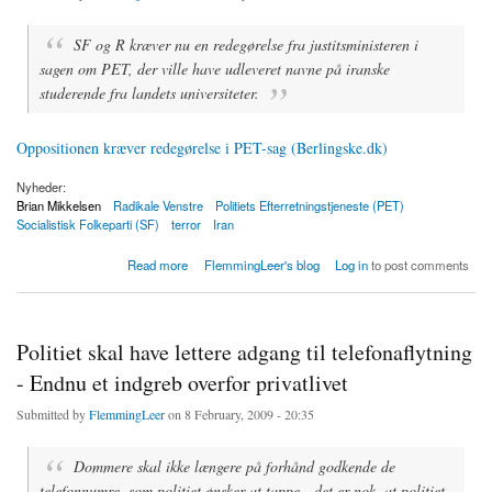
SF og R kræver nu en redegørelse fra justitsministeren i
sagen om PET, der ville have udleveret navne på iranske
studerende fra landets universiteter.
Oppositionen kræver redegørelse i PET-sag (Berlingske.dk)
Nyheder:
Brian Mikkelsen
Radikale Venstre
Politiets Efterretningstjeneste (PET)
Socialistisk Folkeparti (SF)
terror
Iran
about Oppositionen kræver redegørelse i PET-sag
Read more
FlemmingLeer's blog
Log in
to post comments
Politiet skal have lettere adgang til telefonaflytning
- Endnu et indgreb overfor privatlivet
Submitted by
FlemmingLeer
on 8 February, 2009 - 20:35
Dommere skal ikke længere på forhånd godkende de
telefonnumre, som politiet ønsker at tappe - det er nok, at politiet