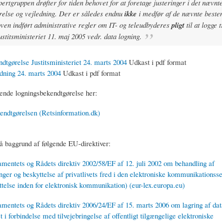
ertgruppen drøfter for tiden behovet for at foretage justeringer i det nævnte
relse og vejledning. Der er således endnu
ikke
i medfør af de nævnte beste
oven indført administrative regler om IT- og teleudbyderes
pligt
til at logge t
ustitsministeriet 11. maj 2005 vedr. data logning.
dtgørelse Justitsministeriet 24. marts 2004
Udkast i pdf format
dning 24. marts 2004
Udkast i pdf format
nde logningsbekendtgørelse her:
endtgørelsen (Retsinformation.dk)
 baggrund af følgende EU-direktiver:
mentets og Rådets direktiv 2002/58/EF af 12. juli 2002 om behandling af
ger og beskyttelse af privatlivets fred i den elektroniske kommunikationsse
telse inden for elektronisk kommunikation) (eur-lex.europa.eu)
mentets og Rådets direktiv 2006/24/EF af 15. marts 2006 om lagring af dat
t i forbindelse med tilvejebringelse af offentligt tilgængelige elektroniske