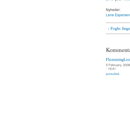
Nyheder:
Lene Espersen
‹ Foghs fing
Kommenta
FlemmingLee
5 February, 2008
- 19:41
permalink