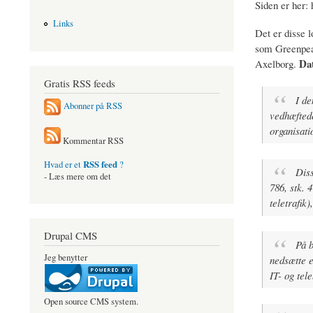
Siden er her:
Links
Det er disse 
som Greenpeac
Dat
Axelborg.
Gratis RSS feeds
I de
Abonner på RSS
vedhæftede
organisati
Kommentar RSS
RSS feed
Hvad er et
?
Diss
- Læs mere om det
786, stk. 
teletrafik)
Drupal CMS
På b
Jeg benytter
nedsætte e
IT- og tel
Open source CMS system.