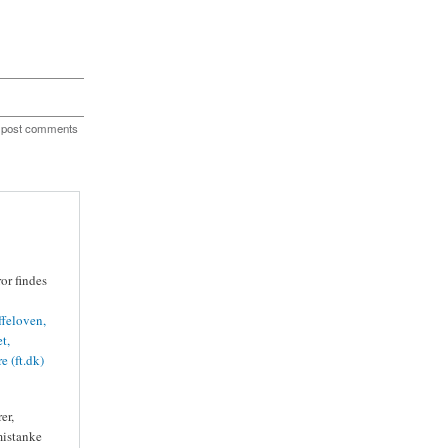
 post comments
or findes
ffeloven,
t,
 (ft.dk)
er,
 mistanke