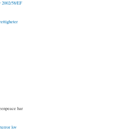
v 2002/58/EF
ettigheter
reenpeace har
terror lov