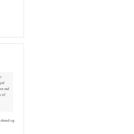
ov
 på
gen må
 til
vsbrud og