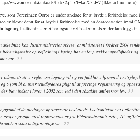
 http://www.undermistanke.dk/index2.php?f=kat&kid=7 (Ikke online mere)
love, som Foreningen Oprør er under anklage for at bryde i forbindelse med 
e er blevet dømt for at bryde i forbindelse med en demonstration imod 
a logning
Justitsministeriet har også lavet bestemmelser, der kan logge inte
n anledning kan Justitsministeriet oplyse, at ministeriet i foråret 2004 sendt
 bekendtgørelse og vejledning i høring hos en lang række myndigheder og
oner mv.
e administrative regler om logning vil i givet fald have hjemmel i retspleje
4 og 5 (om bl.a. internetudbyderes pligt til at foretage registrering og opbeva
, der blev indsat i loven i 2002 som led i den såkaldte anti-terror lov.
aggrund af de modtagne høringssvar besluttede Justitsministeriet i efteråre
n ekspertgruppe med repræsentanter fra Videnskabsministeriet, IT- og Tele
ebranchen samt boligforeningerne.