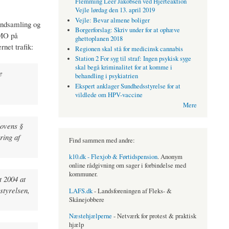
Flemming Leer Jakobsen ved Hjerteaktion
Vejle lørdag den 13. april 2019
Vejle: Bevar almene boliger
indsamling og
Borgerforslag: Skriv under for at ophæve
GMO på
ghettoplanen 2018
rnet trafik:
Regionen skal stå for medicinsk cannabis
Station 2 For syg til straf: Ingen psykisk syge
skal begå kriminalitet for at komme i
e
behandling i psykiatrien
Ekspert anklager Sundhedsstyrelse for at
vildlede om HPV-vaccine
Mere
lovens §
ring af
Find sammen med andre:
k10.dk - Flexjob & Førtidspension
. Anonym
online rådgivning om sager i forbindelse med
kommuner.
t 2004 at
styrelsen,
LAFS.dk
- Landsforeningen af Fleks- &
Skånejobbere
Næstehjælperne
- Netværk for protest & praktisk
hjælp