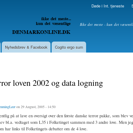
Skip to
Døde i Int. tjeneste
main
content
litik
Ikke det meste - kun det væsentl
Nyhedsbrev & Facebook
Cogito ergo sum
rror loven 2002 og data logning
mmingLeer
on 29 August, 2005 - 14:50
ntlig på at lave en oversigt over den første danske terror pakke, som blev ve
lev bl.a. vedtaget som L35 i Folketinget sammen med 3 andre love. Men jeg 
m har links til Folketingets debatter om de 4 love. ­