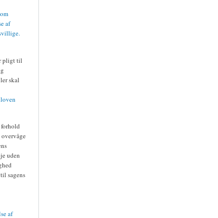
v om
e af
villige.
pligt til
og
ler skal
dloven
 forhold
t overvåge
ens
eje uden
ighed
til sagens
se af