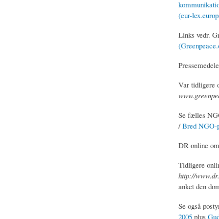
kommunikation
(eur-lex.europ
Links vedr. 
(Greenpeace.
Pressemedele
Var tidligere 
www.greenpe
Se fælles NGO
/
Bred NGO-pr
DR online om 
Tidligere onli
http://www.dr
anket den dom 
Se også posty
2005
plus
Gud