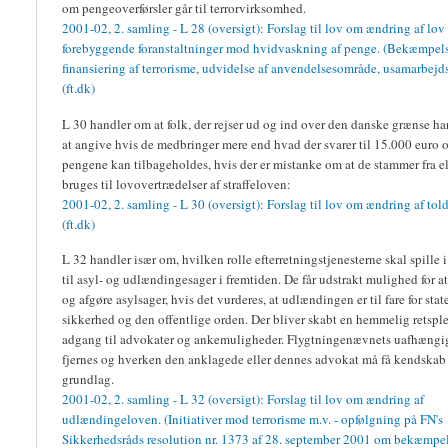
om pengeoverførsler går til terrorvirksomhed.
2001-02, 2. samling - L 28 (oversigt): Forslag til lov om ændring af lo
forebyggende foranstaltninger mod hvidvaskning af penge. (Bekæmpels
finansiering af terrorisme, udvidelse af anvendelsesområde, usamarbejds
(ft.dk)
L 30 handler om at folk, der rejser ud og ind over den danske grænse har 
at angive hvis de medbringer mere end hvad der svarer til 15.000 euro 
pengene kan tilbageholdes, hvis der er mistanke om at de stammer fra el
bruges til lovovertrædelser af straffeloven:
2001-02, 2. samling - L 30 (oversigt): Forslag til lov om ændring af tol
(ft.dk)
L 32 handler især om, hvilken rolle efterretningstjenesterne skal spille i
til asyl- og udlændingesager i fremtiden. De får udstrakt mulighed for a
og afgøre asylsager, hvis det vurderes, at udlændingen er til fare for stat
sikkerhed og den offentlige orden. Der bliver skabt en hemmelig retspl
adgang til advokater og ankemuligheder. Flygtningenævnets uafhæng
fjernes og hverken den anklagede eller dennes advokat må få kendskab 
grundlag.
2001-02, 2. samling - L 32 (oversigt): Forslag til lov om ændring af
udlændingeloven. (Initiativer mod terrorisme m.v. - opfølgning på FN's
Sikkerhedsråds resolution nr. 1373 af 28. september 2001 om bekæmpel