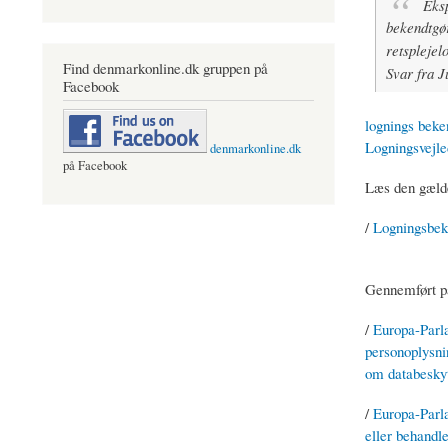
Eksp
bekendtgø
retsplejel
Find denmarkonline.dk gruppen på
Svar fra J
Facebook
lognings beken
Logningsvejle
denmarkonline.dk
på Facebook
Læs den gælde
/
Logningsbek
Gennemført på
/
Europa-Parla
personoplysnin
om databeskyt
/
Europa-Parla
eller behandle