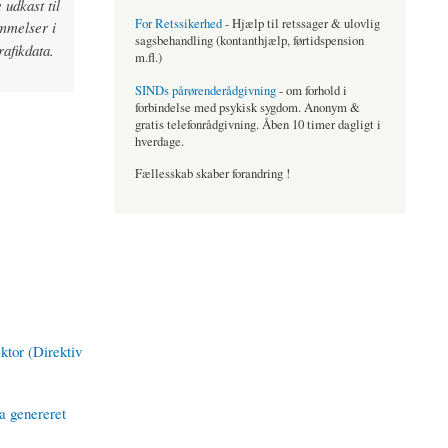
 udkast til
For Retssikerhed
- Hjælp til retssager & ulovlig
mmelser i
sagsbehandling (kontanthjælp, førtidspension
rafikdata.
m.fl.)
SINDs pårørenderådgivning
- om forhold i
forbindelse med psykisk sygdom. Anonym &
gratis telefonrådgivning. Åben 10 timer dagligt i
hverdage.
Fællesskab skaber forandring !
ktor (Direktiv
a genereret