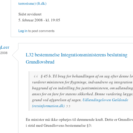
terrorisme) (ft.dk)
Sidst revideret
5. februar 2008 - kl. 19:05
Log in
to post comments
gLeer
 2008
L32 bestemmelse Integrationsministerens beslutning
Grundlovsbrud
§ 45 b. Til brug for behandlingen af en sag efter denne l
vurderer ministeren for flygtninge, indvandrere og integration
baggrund af en indstilling fra justitsministeren, om udlændin
anses for en fare for statens sikkerhed. Denne vurdering lægges
grund ved afgørelsen af sagen.
Udlændingeloven Gældende
(retsinformation.dk)
En minister må ikke ophøjes til dømmende kraft. Dette er Grundlo
i strid med Grundlovens bestemmelse §3: