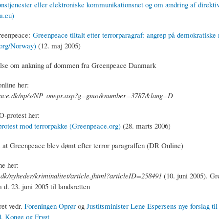
stjenester eller elektroniske kommunikationsnet og om ændring af direkti
a.eu)
Greenpeace:
Greenpeace tiltalt etter terrorparagraf: angrep på demokratiske r
org/Norway)
(12. maj 2005)
lse om ankning af dommen fra Greenpeace Danmark
online her:
ace.dk/np/s/NP_onepr.asp?g=gmo&number=3787&lang=D
-protest her:
otest mod terrorpakke (Greenpeace.org)
(28. marts 2006)
at Greenpeace blev dømt efter terror paragraffen (DR Online)
ne her:
.dk/nyheder/kriminalitet/article.jhtml?articleID=258491
(10. juni 2005). G
d. 23. juni 2005 til landsretten
ret vedr.
Foreningen Oprør
og
Justitsminister Lene Espersens nye forslag til 
, Konge og Frygt