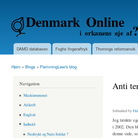
Secondary menu
Denmarkonline.dk - blognyheder om po
DAMD databasen
Foghs fingeraftryk
Thornings reformamok
Main menu
Hjem
»
Blogs
»
FlemmingLeer's blog
You are here
Anti te
Navigation
Maskinrummet
Afskrift
Submitted by
Fle
English
Jeg tænkte ege
Indhold
i 2002. Den b
denne side, so
Nedtrykt og Nato Soldat ?