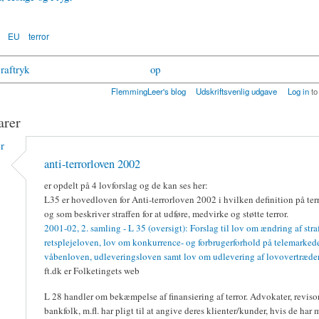
EU
terror
eraftryk
op
FlemmingLeer's blog
Udskriftsvenlig udgave
Log in
to
rer
r
anti-terrorloven 2002
er opdelt på 4 lovforslag og de kan ses her:
L35 er hovedloven for Anti-terrorloven 2002 i hvilken definition på terr
og som beskriver straffen for at udføre, medvirke og støtte terror.
2001-02, 2. samling - L 35 (oversigt): Forslag til lov om ændring af stra
retsplejeloven, lov om konkurrence- og forbrugerforhold på telemarkede
våbenloven, udleveringsloven samt lov om udlevering af lovovertrædere
ft.dk er Folketingets web
L 28 handler om bekæmpelse af finansiering af terror. Advokater, revisor
bankfolk, m.fl. har pligt til at angive deres klienter/kunder, hvis de har