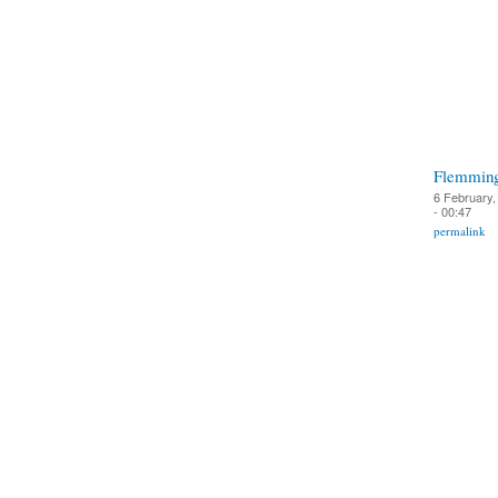
Flemmin
6 February,
- 00:47
permalink