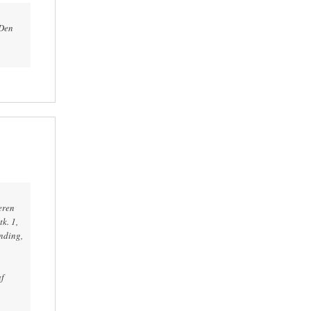
 Den
eren
k. 1,
nding,
af