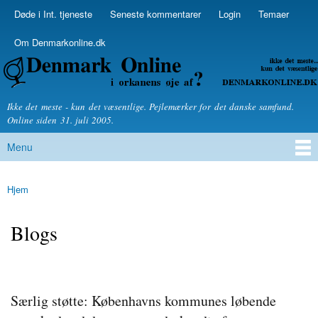
Skip to
Døde i Int. tjeneste
Seneste kommentarer
Login
Temaer
Secondary menu
main
content
Om Denmarkonline.dk
Denmarkonline.dk - blognyheder om politik
Ikke det meste - kun det væsentlige. Pejlemærker for det danske samfund.
Online siden 31. juli 2005.
Menu
Main menu
Hjem
You are here
Blogs
Særlig støtte: Københavns kommunes løbende