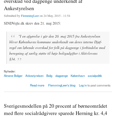
overskud ved dagpenge underkendt af
Ankestyrelsen
Submitted by
FlemmingLeer
on 24 May, 2015 - 11:54
SINDVejle.dk skrev den 21. maj 2015:
"I en afgørelse i går den 20. maj 2015 fra Ankestyrelsen
bliver Københavns kommune underkendt om deres interne Djøf-
regel om løbende overskud for folk på dagpenge i forbindelse med
beregning af særlig støtte til høje boligudgifter i Aktivlovens
§34.
Nyheder:
Almene Boliger
Ankestyrelsen
Bolig
dagpenge
København
socialpolitik
about Særlig støtte: Københavns kommunes løbende overskud ved dagpenge underkendt
Read more
FlemmingLeer's blog
Log in
to post comments
af Ankestyrelsen
Sverigesmodellen på 20 procent af børneområdet
med flere socialrådgivere sparede Herning kr. 4,4