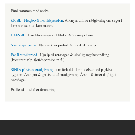
Find sammen med andre:
k10.dk - Flexjob & Førtidspension
. Anonym online rådgivning om sager i
forbindelse med kommuner.
LAFS.dk
- Landsforeningen af Fleks- & Skånejobbere
Næstehjælperne
- Netværk for protest & praktisk hjælp
For Retssikerhed
- Hjælp til retssager & ulovlig sagsbehandling
(kontanthjælp, førtidspension m.fl.)
SINDs pårørenderådgivning
- om forhold i forbindelse med psykisk
sygdom. Anonym & gratis telefonrådgivning. Åben 10 timer dagligt i
hverdage.
Fællesskab skaber forandring !