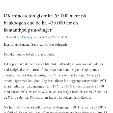
OK mindsteløn giver kr. 65.000 mere på
bankbogen end de kr. 455.000 for en
kontanthjælpsmodtager
Submitted by
FlemmingLeer
on 4 May, 2015 - 14:00
Herluf Andersen
, Sandvad skriver følgende:
Det skal kunne betale sig at arbejde.
I den politiske debat hævder blå blok uafbrudt, at vore sociale ydelser
ved ledighed er for store, så det ikke kan betale sig at arbejde, men
hvordan var det dog så muligt, for 40 år siden at få nogen til at gå i
arbejde igen ved ledighed. Jeg har tallene for dagpengesatser siden 1971.
et års indkomst på dagpenge var i 1971. 29.016 kr. det toppede i 1979
med i faste 1971 priser 36.424 kr. en stigning i faste priser på 25 pct. på
de 8 år og det var 80 pct. af en industriarbejders årsindkomst.
Nu her i 2014 var årsindkomsten på dagpenge i 1971 priser på 29.095 kr.
et fald på 20 pct. og i pct. af en industriarbejders årsindkomst nu kun 55