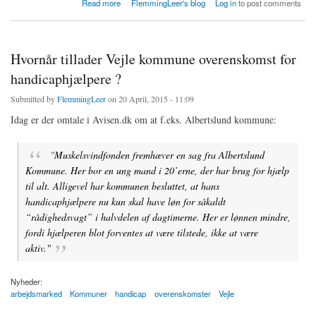
about OK mindsteløn giver kr. 65.000 mere på bankbogen end de kr. 455.000 for en
Read more
FlemmingLeer's blog
Log in
to post comments
kontanthjælpsmodtager
Hvornår tillader Vejle kommune overenskomst for
handicaphjælpere ?
Submitted by
FlemmingLeer
on 20 April, 2015 - 11:09
Idag er der omtale i Avisen.dk om at f.eks. Albertslund kommune:
"
Muskelsvindfonden fremhæver en sag fra Albertslund
Kommune. Her bor en ung mand i 20’erne, der har brug for hjælp
til alt. Alligevel har kommunen besluttet, at hans
handicaphjælpere nu kun skal have løn for såkaldt
“rådighedsvagt” i halvdelen af dagtimerne. Her er lønnen mindre,
fordi hjælperen blot forventes at være tilstede, ikke at være
aktiv."
Nyheder:
arbejdsmarked
Kommuner
handicap
overenskomster
Vejle