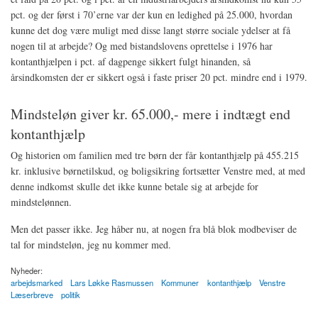
pct. og der først i 70’erne var der kun en ledighed på 25.000, hvordan
kunne det dog være muligt med disse langt større sociale ydelser at få
nogen til at arbejde? Og med bistandslovens oprettelse i 1976 har
kontanthjælpen i pct. af dagpenge sikkert fulgt hinanden, så
årsindkomsten der er sikkert også i faste priser 20 pct. mindre end i 1979.
Mindsteløn giver kr. 65.000,- mere i indtægt end
kontanthjælp
Og historien om familien med tre børn der får kontanthjælp på 455.215
kr. inklusive børnetilskud, og boligsikring fortsætter Venstre med, at med
denne indkomst skulle det ikke kunne betale sig at arbejde for
mindstelønnen.
Men det passer ikke. Jeg håber nu, at nogen fra blå blok modbeviser de
tal for mindsteløn, jeg nu kommer med.
Nyheder:
arbejdsmarked
Lars Løkke Rasmussen
Kommuner
kontanthjælp
Venstre
Læserbreve
politik