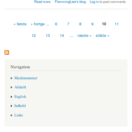
about Hvornår tillader Vejle kommune overenskomst for handicaphjælpere ?
Read more
FlemmingLeer's blog
Log in
to post comments
« første
« forrige
…
6
7
8
9
10
11
Sider
12
13
14
…
næste »
sidste »
Navigation
Maskinrummet
Afskrift
English
Indhold
Links