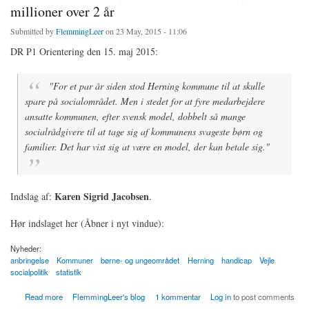
millioner over 2 år
Submitted by
FlemmingLeer
on 23 May, 2015 - 11:06
DR P1 Orientering den 15. maj 2015:
"For et par år siden stod Herning kommune til at skulle
spare på socialområdet. Men i stedet for at fyre medarbejdere
ansatte kommunen, efter svensk model, dobbelt så mange
socialrådgivere til at tage sig af kommunens svageste børn og
familier. Det har vist sig at være en model, der kan betale sig."
Karen Sigrid Jacobsen
Indslag af:
.
Hør indslaget her (Åbner i nyt vindue):
Nyheder:
anbringelse
Kommuner
børne- og ungeområdet
Herning
handicap
Vejle
socialpolitik
statistik
about Sverigesmodellen på 20 procent af børneområdet med flere socialrådgivere sparede
Read more
FlemmingLeer's blog
1 kommentar
Log in
to post comments
Herning kr. 4,4 millioner over 2 år