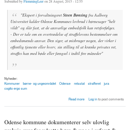
Submitted by
FlemmingLeer
on 28 August, 2015 - 12:55
"Ekspert i forvaltningsret
Steen Bønsing
fra Aalborg
Universitet kalder Odense Kommunes lovbrud i børnesager "helt
vildt" og slår fast, at de ansvarlige embedsfolk kan retsforfølges.
- Der er tale om en overtrædelse af straffelovens bestemmelser om
embedsmænds ansvar. Den siger, at misbruger nogen, der virker i
offentlig tjeneste eller hverv, sin stilling til at krænke privates ret,
straffes han med bøde eller fængsel i indtil fire måneder"
Nyheder:
Kommuner
børne- og ungeområdet
Odense
retsstat
strafferet
jura
cogito ergo sum
about Embedsfolk kan få bøde eller fængselstraf
Read more
Log in
to post comments
Odense kommune dokumenterer selv ulovlig