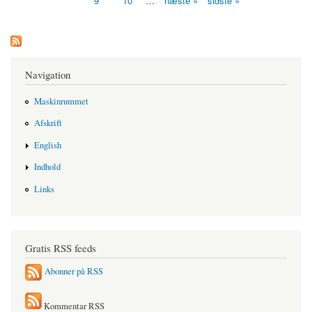
9
10
…
næste »
sidste »
Navigation
Maskinrummet
Afskrift
English
Indhold
Links
Gratis RSS feeds
Abonner på RSS
Kommentar RSS