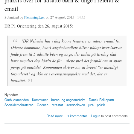
praksis over for udsatte børn & unge i referat &
email
Submitted by
FlemmingLeer
on 27 August, 2015 - 14:45
DR P1 Orientering den 26. august 2015:
"DR Nyheder har i dag kunne fremvise en intern e-mail fra
Odense kommune, hvori sagsbehandlere bliver pålagt hver især at
finde frem til 5 udsatte børn og unge, der inden på tirsdag skal
have standset den hjælp de får - alene med det formål om at spare
penge på området. Kommunen skriver nu, at brevet "er uheldigt
formuleret" og ikke er i overensstemmelse med det, der er
besluttet.
Nyheder:
Ombudsmanden
Kommuner
børne- og ungeområdet
Dansk Folkeparti
Socialdemokraterne
Odense
retsstat
serviceloven
jura
politik
about Odense kommune dokumenterer selv ulovlig praksis over for udsatte børn & unge i
Read more
1 kommentar
Log in
to post comments
referat & email