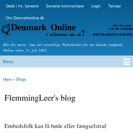
Skip to
Døde i Int. tjeneste
Seneste kommentarer
Login
Temaer
Secondary menu
main
content
Om Denmarkonline.dk
Denmarkonline.dk - blognyheder om politik
Ikke det meste - kun det væsentlige. Pejlemærker for det danske samfund.
Online siden 31. juli 2005.
Menu
Main menu
Hjem
»
Blogs
You are here
FlemmingLeer's blog
Embedsfolk kan få bøde eller fængselstraf