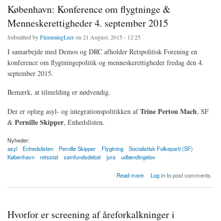
København: Konference om flygtninge &
Menneskerettigheder 4. september 2015
Submitted by
FlemmingLeer
on 21 August, 2015 - 12:25
I samarbejde med Demos og DRC afholder Retspolitisk Forening en
konference om flygtningepolitik og menneskerettigheder fredag den 4.
september 2015.
Bemærk, at tilmelding er nødvendig.
Trine Pertou Mach
Der er oplæg asyl- og integrationspolitikken af
, SF
Pernille Skipper
&
, Enhedslisten.
Nyheder:
asyl
Enhedslisten
Pernille Skipper
Flygtning
Socialistisk Folkeparti (SF)
København
retsstat
samfundsdebat
jura
udlændingelov
about København: Konference om flygtninge & Menneskerettigheder 4. september 2015
Read more
Log in
to post comments
Hvorfor er screening af åreforkalkninger i