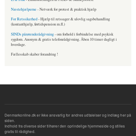
Næstehjælperne
- Netværk for protest & praktisk hjælp
For Retssikerhed
- Hjælp til retssager & ulovlig sagsbehandling
(kontanthjælp, førtidspension m.fl.)
SINDs pårørenderådgivning
- om forhold i forbindelse med psykisk
sygdom. Anonym & gratis telefonrådgivning. Åben 10 timer dagligt i
hverdage.
Fællesskab skaber forandring !
Denmarkonline.dk er ikke ansvarlig for andres udtalelser og indlæg her på
siden.
Indhold fra diverse sider tilhører den oprindelige hjemmeside og stilles
gratis til rådighed.