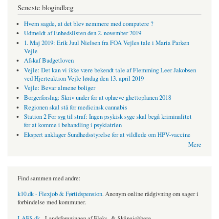
Seneste blogindlæg
Hvem sagde, at det blev nemmere med computere ?
Udmeldt af Enhedslisten den 2. november 2019
1. Maj 2019: Erik Juul Nielsen fra FOA Vejles tale i Maria Parken
Vejle
Afskaf Budgetloven
Vejle: Det kan vi ikke være bekendt tale af Flemming Leer Jakobsen
ved Hjerteaktion Vejle lørdag den 13. april 2019
Vejle: Bevar almene boliger
Borgerforslag: Skriv under for at ophæve ghettoplanen 2018
Regionen skal stå for medicinsk cannabis
Station 2 For syg til straf: Ingen psykisk syge skal begå kriminalitet
for at komme i behandling i psykiatrien
Ekspert anklager Sundhedsstyrelse for at vildlede om HPV-vaccine
Mere
Find sammen med andre:
k10.dk - Flexjob & Førtidspension
. Anonym online rådgivning om sager i
forbindelse med kommuner.
LAFS.dk
- Landsforeningen af Fleks- & Skånejobbere