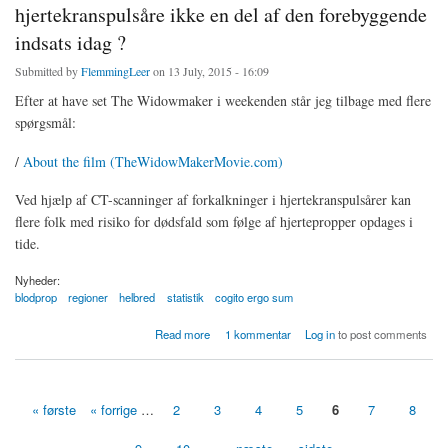
hjertekranspulsåre ikke en del af den forebyggende
indsats idag ?
Submitted by
FlemmingLeer
on 13 July, 2015 - 16:09
Efter at have set The Widowmaker i weekenden står jeg tilbage med flere
spørgsmål:
/
About the film (TheWidowMakerMovie.com)
Ved hjælp af CT-scanninger af forkalkninger i hjertekranspulsårer kan
flere folk med risiko for dødsfald som følge af hjertepropper opdages i
tide.
Nyheder:
blodprop
regioner
helbred
statistik
cogito ergo sum
about Hvorfor er screening af åreforkalkninger i hjertekranspulsåre ikke en del af den
Read more
1 kommentar
Log in
to post comments
forebyggende indsats idag ?
« første
« forrige
…
2
3
4
5
6
7
8
Sider