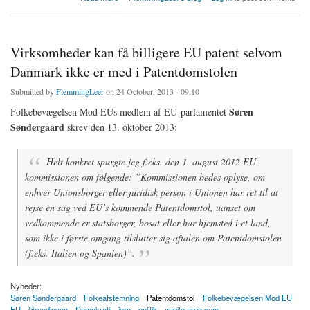
Virksomheder kan få billigere EU patent selvom
Danmark ikke er med i Patentdomstolen
Submitted by
FlemmingLeer
on 24 October, 2013 - 09:10
Søren
Folkebevægelsen Mod EUs medlem af EU-parlamentet
Søndergaard
skrev den 13. oktober 2013:
Helt konkret spurgte jeg f.eks. den 1. august 2012 EU-
kommissionen om følgende: ”Kommissionen bedes oplyse, om
enhver Unionsborger eller juridisk person i Unionen har ret til at
rejse en sag ved EU’s kommende Patentdomstol, uanset om
vedkommende er statsborger, bosat eller har hjemsted i et land,
som ikke i første omgang tilslutter sig aftalen om Patentdomstolen
(f.eks. Italien og Spanien)”.
Nyheder:
Søren Søndergaard
Folkeafstemning
Patentdomstol
Folkebevægelsen Mod EU
EU
Grundloven
Demokrati
jura
politik
cogito ergo sum