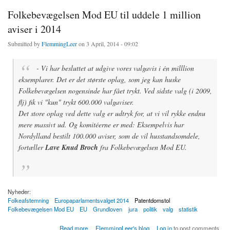
Folkebevægelsen Mod EU til uddele 1 million
aviser i 2014
Submitted by
FlemmingLeer
on 3 April, 2014 - 09:02
- Vi har besluttet at udgive vores valgavis i én milllion
eksemplarer. Det er det største oplag, som jeg kan huske
Folkebevægelsen nogensinde har fået trykt. Ved sidste valg (i 2009,
flj
) fik vi "kun" trykt 600.000 valgaviser.
Det store oplag ved dette valg er udtryk for, at vi vil rykke endnu
mere massivt ud. Og komitéerne er med: Eksempelvis har
Nordylland bestilt 100.000 aviser, som de vil husstandsomdele,
fortæller
Lave Knud Broch
fra Folkebevægelsen Mod EU.
Nyheder:
Folkeafstemning
Europaparlamentsvalget 2014
Patentdomstol
Folkebevægelsen Mod EU
EU
Grundloven
jura
politik
valg
statistik
about Folkebevægelsen Mod EU til uddele 1 million aviser i 2014
Read more
FlemmingLeer's blog
Log in
to post comments