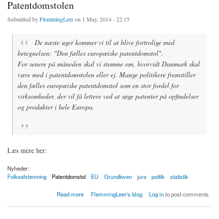
Patentdomstolen
Submitted by
FlemmingLeer
on 1 May, 2014 - 22:15
De næste uger kommer vi til at blive fortrolige med
betegnelsen: "Den fælles europæiske patentdomstol".
For senere på måneden skal vi stemme om, hvorvidt Danmark skal
være med i patentdomstolen eller ej. Mange politikere fremstiller
den fælles europæiske patentdomstol som en stor fordel for
virksomheder, der vil få lettere ved at søge patenter på opfindelser
og produkter i hele Europa.
Læs mere her:
Nyheder:
Folkeafstemning
Patentdomstol
EU
Grundloven
jura
politik
statistik
about 30 procent tvivlere blandt Ingeniører om Patentdomstolen
Read more
FlemmingLeer's blog
Log in
to post comments