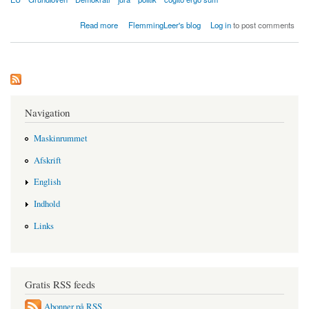
about Virksomheder kan få billigere EU patent selvom Danmark ikke er med i
Read more
FlemmingLeer's blog
Log in
to post comments
Patentdomstolen
Navigation
Maskinrummet
Afskrift
English
Indhold
Links
Gratis RSS feeds
Abonner på RSS