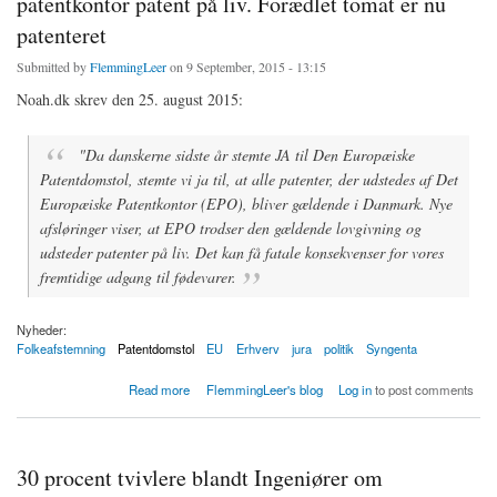
patentkontor patent på liv. Forædlet tomat er nu
patenteret
Submitted by
FlemmingLeer
on 9 September, 2015 - 13:15
Noah.dk skrev den 25. august 2015:
"Da danskerne sidste år stemte JA til Den Europæiske
Patentdomstol, stemte vi ja til, at alle patenter, der udstedes af Det
Europæiske Patentkontor (EPO), bliver gældende i Danmark. Nye
afsløringer viser, at EPO trodser den gældende lovgivning og
udsteder patenter på liv. Det kan få fatale konsekvenser for vores
fremtidige adgang til fødevarer.
Nyheder:
Folkeafstemning
Patentdomstol
EU
Erhverv
jura
politik
Syngenta
about Trods forsikring ved folkeafstemning tillader EU patentkontor patent på liv. Forædlet
Read more
FlemmingLeer's blog
Log in
to post comments
tomat er nu patenteret
30 procent tvivlere blandt Ingeniører om