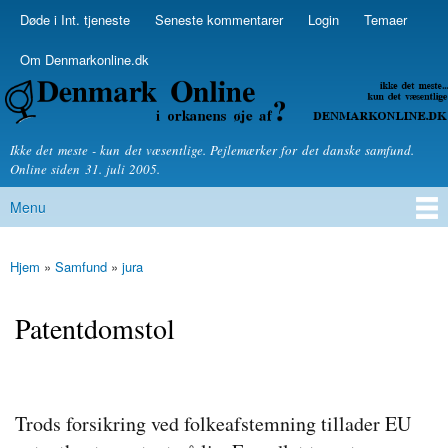
Skip to
Døde i Int. tjeneste
Seneste kommentarer
Login
Temaer
Secondary menu
main
content
Om Denmarkonline.dk
Denmarkonline.dk - blognyheder om politik
Ikke det meste - kun det væsentlige. Pejlemærker for det danske samfund.
Online siden 31. juli 2005.
Menu
Main menu
Hjem
»
Samfund
»
jura
You are here
Patentdomstol
Trods forsikring ved folkeafstemning tillader EU