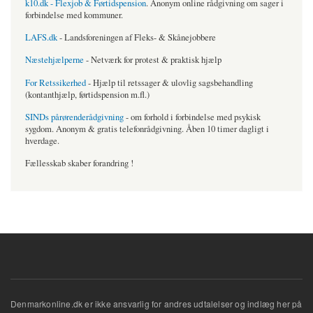
k10.dk - Flexjob & Førtidspension
. Anonym online rådgivning om sager i
forbindelse med kommuner.
LAFS.dk
- Landsforeningen af Fleks- & Skånejobbere
Næstehjælperne
- Netværk for protest & praktisk hjælp
For Retssikerhed
- Hjælp til retssager & ulovlig sagsbehandling
(kontanthjælp, førtidspension m.fl.)
SINDs pårørenderådgivning
- om forhold i forbindelse med psykisk
sygdom. Anonym & gratis telefonrådgivning. Åben 10 timer dagligt i
hverdage.
Fællesskab skaber forandring !
Denmarkonline.dk er ikke ansvarlig for andres udtalelser og indlæg her på