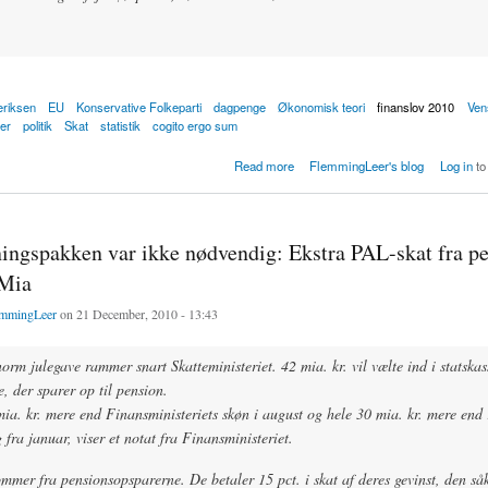
eriksen
EU
Konservative Folkeparti
dagpenge
Økonomisk teori
finanslov 2010
Ven
er
politik
Skat
statistik
cogito ergo sum
gnede Kr. 43 Mia. forkert i budgetunderskud for 2010
Read more
FlemmingLeer's blog
Log in
to
ingspakken var ikke nødvendig: Ekstra PAL-skat fra p
 Mia
mmingLeer
on 21 December, 2010 - 13:43
orm julegave rammer snart Skatteministeriet. 42 mia. kr. vil vælte ind i statskas
, der sparer op til pension.
ia. kr. mere end Finansministeriets skøn i august og hele 30 mia. kr. mere end 
 fra januar, viser et notat fra Finansministeriet.
mmer fra pensionsopsparerne. De betaler 15 pct. i skat af deres gevinst, den så