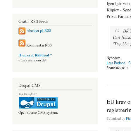
Igen igår var
Kliplev - Sønd
Privat Partner
Gratis RSS feeds
DR TV
Abonner på RSS
Carl Holst
"Den blev f
Kommentar RSS
RSS feed
Hvad er et
?
Nyheder:
- Læs mere om det
Lars Barfoed
C
finanslov 2010
about Carl Holst ge
Drupal CMS
Jeg benytter
EU krav om
registreri
Open source CMS system.
Submitted by
Fle