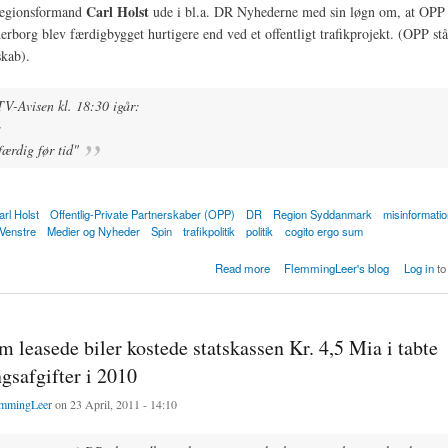
Carl Holst
 regionsformand
ude i bl.a. DR Nyhederne med sin løgn om, at OPP
erborg blev færdigbygget hurtigere end ved et offentligt trafikprojekt. (OPP står
skab).
-Avisen kl. 18:30 igår:
:
ærdig før tid"
arl Holst
Offentlig-Private Partnerskaber (OPP)
DR
Region Syddanmark
misinformati
Venstre
Medier og Nyheder
Spin
trafikpolitik
politik
cogito ergo sum
ntager igen løgn om hurtigere færdigbygget OPP motorvej Kliplev - Sønderborg
Read more
FlemmingLeer's blog
Log in
to
 leasede biler kostede statskassen Kr. 4,5 Mia i tabte
ngsafgifter i 2010
mmingLeer
on 23 April, 2011 - 14:10