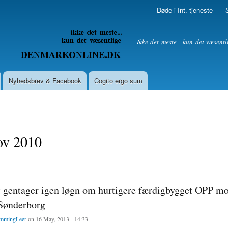
Skip to
Døde i Int. tjeneste
main
content
litik
Ikke det meste - kun det væsentl
Nyhedsbrev & Facebook
Cogito ergo sum
ov 2010
t gentager igen løgn om hurtigere færdigbygget OPP mo
 Sønderborg
mmingLeer
on 16 May, 2013 - 14:33