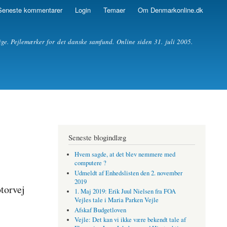
Seneste kommentarer
Login
Temaer
Om Denmarkonline.dk
ige. Pejlemærker for det danske samfund. Online siden 31. juli 2005.
Seneste blogindlæg
Hvem sagde, at det blev nemmere med
computere ?
Udmeldt af Enhedslisten den 2. november
2019
torvej
1. Maj 2019: Erik Juul Nielsen fra FOA
Vejles tale i Maria Parken Vejle
Afskaf Budgetloven
Vejle: Det kan vi ikke være bekendt tale af