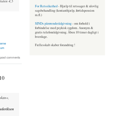
taten 4,5
For Retssikerhed
- Hjælp til retssager & ulovlig
sagsbehandling (kontanthjælp, førtidspension
m.fl.)
SINDs pårørenderådgivning
- om forhold i
forbindelse med psykisk sygdom. Anonym &
gratis telefonrådgivning. Åben 10 timer dagligt i
hverdage.
terne
Fællesskab skaber forandring !
 sum
 post comments
10
lskøn«,
ederiksen