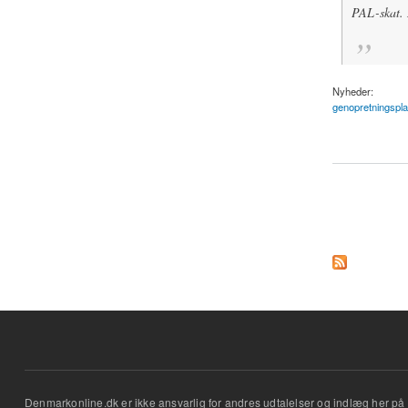
PAL-skat. I
Nyheder:
genopretningspl
about Genopretnings
Sider
Denmarkonline.dk er ikke ansvarlig for andres udtalelser og indlæg her på 