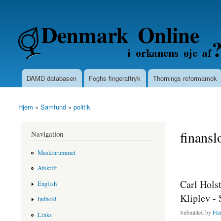
Secondary menu
Denmarkonline.dk - blognyheder om po
DAMD databasen
Foghs fingeraftryk
Thornings reformamok
Main menu
Hjem
»
Samfund
»
politik
You are here
finansl
Navigation
Maskinrummet
Afskrift
Carl Hols
English
Kliplev -
Indhold
Submitted by
Fle
Links