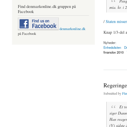
Penge
Find denmarkonline.dk gruppen på
mia. kr. i 
Facebook
/
Staten misser
denmarkonline.dk
Knap 1/3-del af
på Facebook
Nyheder:
Enhedslisten
D
finanslov 2010
about EU krav om lea
Regeringe
Submitted by
Fle
Et t
siger Dan
Han reagere
(V) sidste 