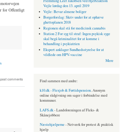
Flemming Leer Jakobsen ved Hjerteaktion
 motorvejen
Vejle lørdag den 13. april 2019
 for Offentligt
Vejle: Bevar almene boliger
Borgerforslag: Skriv under for at ophæve
ghettoplanen 2018
Regionen skal stå for medicinsk cannabis
Station 2 For syg til straf: Ingen psykisk syge
skal begå kriminalitet for at komme i
behandling i psykiatrien
Ekspert anklager Sundhedsstyrelse for at
vildlede om HPV-vaccine
Mere
on
 post comments
Find sammen med andre:
k10.dk - Flexjob & Førtidspension
. Anonym
online rådgivning om sager i forbindelse med
kommuner.
LAFS.dk
- Landsforeningen af Fleks- &
Skånejobbere
Næstehjælperne
- Netværk for protest & praktisk
hjælp