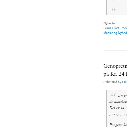
Nyheder:
Claus Hjort Fred
Medier og Nyhed
about Regeringen re
Genopretn
på Kr. 24
Submitted by
Fle
En en
de danskere
Det er 14 m
forventning
Pengene ko