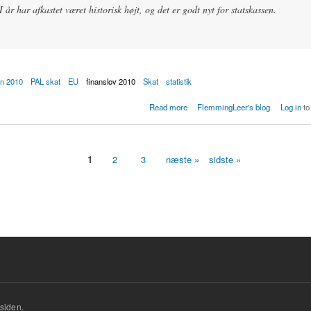
 år har afkastet været historisk højt, og det er godt nyt for statskassen.
an 2010
PAL skat
EU
finanslov 2010
Skat
statistik
pakken var ikke nødvendig: Ekstra PAL-skat fra pensioner på Kr. 24 Mia
Read more
FlemmingLeer's blog
Log in
to
1
2
3
næste »
sidste »
siden.