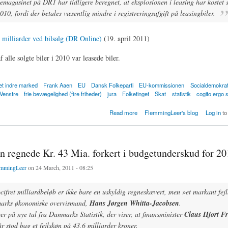
magasinet på DR1 har tidligere beregnet, at eksplosionen i leasing har kostet s
2010, fordi der betales væsentlig mindre i registreringsafgift på leasingbiler.
 milliarder ved bilsalg (DR Online)
(19. april 2011)
 alle solgte biler i 2010 var leasede biler.
et indre marked
Frank Aaen
EU
Dansk Folkeparti
EU-kommissionen
Socialdemokra
Venstre
frie bevægelighed (fire friheder)
jura
Folketinget
Skat
statistik
cogito ergo
sede biler kostede statskassen Kr. 4,5 Mia i tabte registreringsafgifter i 2010
Read more
FlemmingLeer's blog
Log in
to
n regnede Kr. 43 Mia. forkert i budgetunderskud for 20
mmingLeer
on 24 March, 2011 - 08:25
ocifret milliardbeløb er ikke bare en uskyldig regneskævert, men »et markant fej
marks økonomiske overvismand,
Hans Jørgen Whitta-Jacobsen
.
r på nye tal fra Danmarks Statistik, der viser, at finansminister
Claus Hjort Fr
år stod bag et fejlskøn på 43,6 milliarder kroner.