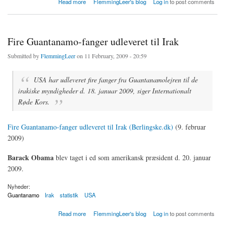
Read more
FlemmingLeer's blog
Log in
to post comments
Fire Guantanamo-fanger udleveret til Irak
Submitted by
FlemmingLeer
on 11 February, 2009 - 20:59
USA har udleveret fire fanger fra Guantanamolejren til de
irakiske myndigheder d. 18. januar 2009, siger Internationalt
Røde Kors.
Fire Guantanamo-fanger udleveret til Irak (Berlingske.dk)
(9. februar
2009)
Barack Obama
blev taget i ed som amerikansk præsident d. 20. januar
2009.
Nyheder:
Guantanamo
Irak
statistik
USA
about Fire Guantanamo-fanger udleveret til Irak
Read more
FlemmingLeer's blog
Log in
to post comments