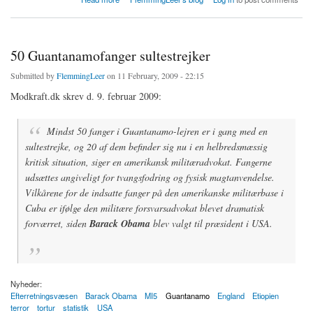
50 Guantanamofanger sultestrejker
Submitted by
FlemmingLeer
on 11 February, 2009 - 22:15
Modkraft.dk skrev d. 9. februar 2009:
Mindst 50 fanger i Guantanamo-lejren er i gang med en
sultestrejke, og 20 af dem befinder sig nu i en helbredsmæssig
kritisk situation, siger en amerikansk militæradvokat. Fangerne
udsættes angiveligt for tvangsfodring og fysisk magtanvendelse.
Vilkårene for de indsatte fanger på den amerikanske militærbase i
Cuba er ifølge den militære forsvarsadvokat blevet dramatisk
forværret, siden
Barack Obama
blev valgt til præsident i USA.
Nyheder:
Efterretningsvæsen
Barack Obama
MI5
Guantanamo
England
Etiopien
terror
tortur
statistik
USA