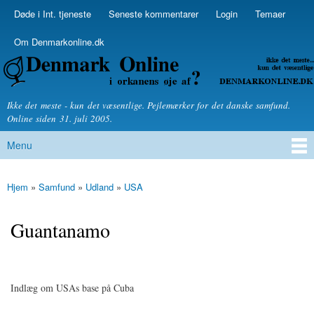
Skip to
Døde i Int. tjeneste
Seneste kommentarer
Login
Temaer
Secondary menu
main
content
Om Denmarkonline.dk
Denmarkonline.dk - blognyheder om politik
Ikke det meste - kun det væsentlige. Pejlemærker for det danske samfund.
Online siden 31. juli 2005.
Menu
Main menu
Hjem
»
Samfund
»
Udland
»
USA
You are here
Guantanamo
Indlæg om USAs base på Cuba