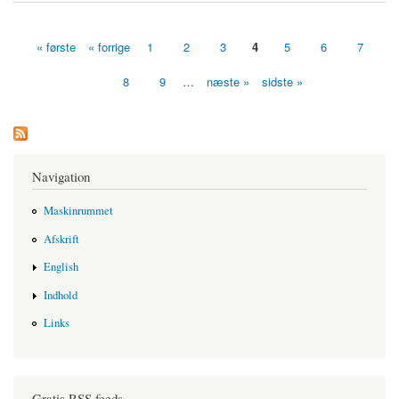
« første
« forrige
1
2
3
4
5
6
7
Sider
8
9
…
næste »
sidste »
Navigation
Maskinrummet
Afskrift
English
Indhold
Links
Gratis RSS feeds