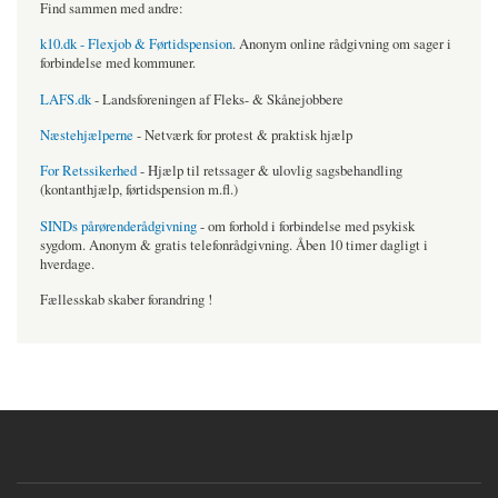
Find sammen med andre:
k10.dk - Flexjob & Førtidspension
. Anonym online rådgivning om sager i
forbindelse med kommuner.
LAFS.dk
- Landsforeningen af Fleks- & Skånejobbere
Næstehjælperne
- Netværk for protest & praktisk hjælp
For Retssikerhed
- Hjælp til retssager & ulovlig sagsbehandling
(kontanthjælp, førtidspension m.fl.)
SINDs pårørenderådgivning
- om forhold i forbindelse med psykisk
sygdom. Anonym & gratis telefonrådgivning. Åben 10 timer dagligt i
hverdage.
Fællesskab skaber forandring !