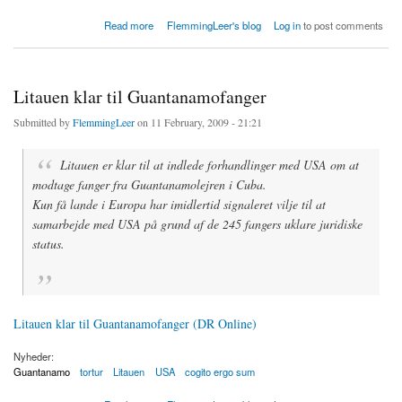
about 50 Guantanamofanger sultestrejker
Read more
FlemmingLeer's blog
Log in
to post comments
Litauen klar til Guantanamofanger
Submitted by
FlemmingLeer
on 11 February, 2009 - 21:21
Litauen er klar til at indlede forhandlinger med USA om at
modtage fanger fra Guantanamolejren i Cuba.
Kun få lande i Europa har imidlertid signaleret vilje til at
samarbejde med USA på grund af de 245 fangers uklare juridiske
status.
Litauen klar til Guantanamofanger (DR Online)
Nyheder:
Guantanamo
tortur
Litauen
USA
cogito ergo sum
about Litauen klar til Guantanamofanger