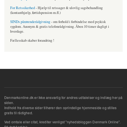
For Retssikerhed
- Hjælp til retssager & ulovlig sagsbehandling
(kontanthjælp, førtidspension m.fl.)
SINDs pårørenderådgivning
- om forhold i forbindelse med psykisk
sygdom. Anonym & gratis telefonrådgivning. Åben 10 timer dagligt i
hverdage.
Fællesskab skaber forandring !
Denmarkonline.dk er ikke ansvarlig for andres udtalelser og indlæg her på
siden.
Indhold fra diverse sider tilhører den oprindelige hjemmeside og stilles
gratis til rådighed.
Ved omtale eller citat, krediter venligst "nyhedsbloggen Denmark Online".
På forhånd tak.