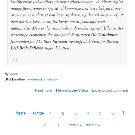
kvalificerede indvandrere og deres efterkommere - de bliver rigtigt
mange flere fremover. Og så vil kommissionen være bekymret over
at mange unge dårligt kan læse og skrive, og den vil klage over, at
dem der kan læse, er alt for længe om at gennemføre en
uddannelse. Men er den samfundsanalyse den rigtige? Eller er der
væsentlige elementer, der mangler? Forfatteren
Ole Grünbaum
,
formanden for AC,
Sine Sunesen
og chefredaktøren for Børsen,
Leif Bech Fallesen
tager debatten.
Nyheder:
DR2 Deadline
velfærdskommission
about Fremtidens velfærd til debat
Read more
FlemmingLeer's blog
Log in
to post comments
« første
« forrige
1
2
3
4
5
6
7
Sider
8
9
næste »
sidste »