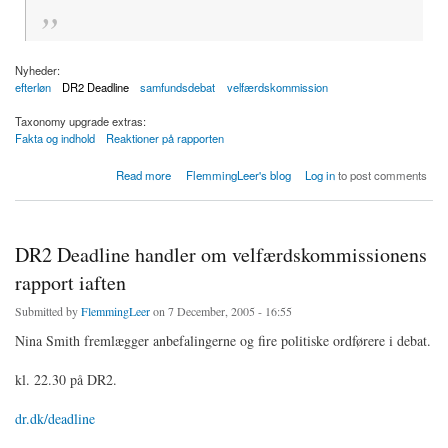
Nyheder:
efterløn
DR2 Deadline
samfundsdebat
velfærdskommission
Taxonomy upgrade extras:
Fakta og indhold
Reaktioner på rapporten
about DR2 Deadline: Velfærd på tre hjul
Read more
FlemmingLeer's blog
Log in
to post comments
DR2 Deadline handler om velfærdskommissionens
rapport iaften
Submitted by
FlemmingLeer
on 7 December, 2005 - 16:55
Nina Smith fremlægger anbefalingerne og fire politiske ordførere i debat.
kl. 22.30 på DR2.
dr.dk/deadline