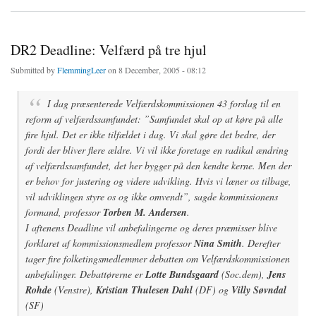
DR2 Deadline: Velfærd på tre hjul
Submitted by
FlemmingLeer
on 8 December, 2005 - 08:12
I dag præsenterede Velfærdskommissionen 43 forslag til en
reform af velfærdssamfundet: ”Samfundet skal op at køre på alle
fire hjul. Det er ikke tilfældet i dag. Vi skal gøre det bedre, der
fordi der bliver flere ældre. Vi vil ikke foretage en radikal ændring
af velfærdssamfundet, det her bygger på den kendte kerne. Men der
er behov for justering og videre udvikling. Hvis vi læner os tilbage,
vil udviklingen styre os og ikke omvendt”, sagde kommissionens
formand, professor
Torben M. Andersen
.
I aftenens Deadline vil anbefalingerne og deres præmisser blive
forklaret af kommissionsmedlem professor
Nina Smith
. Derefter
tager fire folketingsmedlemmer debatten om Velfærdskommissionen
anbefalinger. Debattørerne er
Lotte Bundsgaard
(Soc.dem),
Jens
Rohde
(Venstre),
Kristian Thulesen Dahl
(DF) og
Villy Søvndal
(SF)