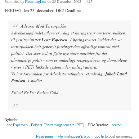
Submitted by
FlemmingLeer
on 25 December, 2005 - 14:15
FREDAG den 23. december, DR2 Deadline
Advarer Mod Terrorpakke
Advokatsamfundet afleverer i dag et høringssvar om terrorpakken
til justitsminister
Lene Espersen
. I høringssvaret hedder det, at
terrorpakken helt generelt forringer den offentlige kontrol med
politiet. Det sker ved at flytte nye store områder fra det
almindelige politi - som er underlagt retsplejeloven og domstolene
- over i PETs lukkede system uden indsigt udefra.
Vi har formanden for Advokatsamfundets retsudvalg,
Jakob Lund
Poulsen
, i studiet.
Frihed Er Det Bedste Guld
Nyheder:
Lene Espersen
Politiets Efterretningstjeneste (PET)
DR2 Deadline
terror
about Advarer Mod Terrorpakke
Read more
FlemmingLeer's blog
Log in
to post comments