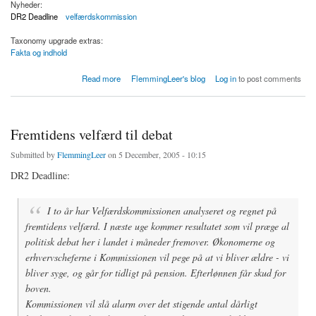
Nyheder:
DR2 Deadline
velfærdskommission
Taxonomy upgrade extras:
Fakta og indhold
about DR2 Deadline handler om velfærdskommissionens rapport iaften
Read more
FlemmingLeer's blog
Log in
to post comments
Fremtidens velfærd til debat
Submitted by
FlemmingLeer
on 5 December, 2005 - 10:15
DR2 Deadline:
I to år har Velfærdskommissionen analyseret og regnet på
fremtidens velfærd. I næste uge kommer resultatet som vil præge al
politisk debat her i landet i måneder fremover. Økonomerne og
erhvervscheferne i Kommissionen vil pege på at vi bliver ældre - vi
bliver syge, og går for tidligt på pension. Efterlønnen får skud for
boven.
Kommissionen vil slå alarm over det stigende antal dårligt