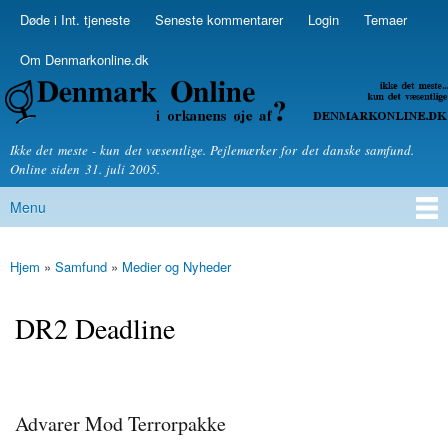
Skip to
Døde i Int. tjeneste
Seneste kommentarer
Login
Temaer
Secondary menu
main
content
Om Denmarkonline.dk
Denmarkonline.dk - blognyheder om politik
Ikke det meste - kun det væsentlige. Pejlemærker for det danske samfund.
Online siden 31. juli 2005.
Menu
Main menu
Hjem
»
Samfund
»
Medier og Nyheder
You are here
DR2 Deadline
Advarer Mod Terrorpakke