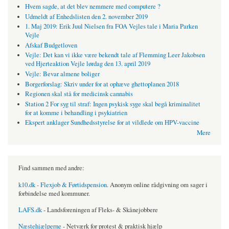
Hvem sagde, at det blev nemmere med computere ?
Udmeldt af Enhedslisten den 2. november 2019
1. Maj 2019: Erik Juul Nielsen fra FOA Vejles tale i Maria Parken
Vejle
Afskaf Budgetloven
Vejle: Det kan vi ikke være bekendt tale af Flemming Leer Jakobsen
ved Hjerteaktion Vejle lørdag den 13. april 2019
Vejle: Bevar almene boliger
Borgerforslag: Skriv under for at ophæve ghettoplanen 2018
Regionen skal stå for medicinsk cannabis
Station 2 For syg til straf: Ingen psykisk syge skal begå kriminalitet
for at komme i behandling i psykiatrien
Ekspert anklager Sundhedsstyrelse for at vildlede om HPV-vaccine
Mere
Find sammen med andre:
k10.dk - Flexjob & Førtidspension
. Anonym online rådgivning om sager i
forbindelse med kommuner.
LAFS.dk
- Landsforeningen af Fleks- & Skånejobbere
Næstehjælperne
- Netværk for protest & praktisk hjælp