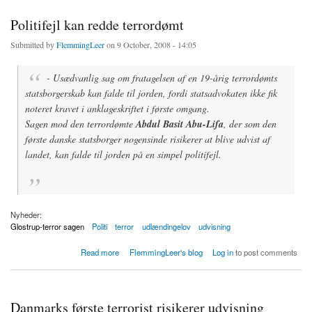
Politifejl kan redde terrordømt
Submitted by
FlemmingLeer
on 9 October, 2008 - 14:05
- Usædvanlig sag om fratagelsen af en 19-årig terrordømts
statsborgerskab kan falde til jorden, fordi statsadvokaten ikke fik
noteret kravet i anklageskriftet i første omgang.
Sagen mod den terrordømte
Abdul Basit Abu-Lifa
, der som den
første danske statsborger nogensinde risikerer at blive udvist af
landet, kan falde til jorden på en simpel politifejl.
Nyheder:
Glostrup-terror sagen
Politi
terror
udlændingelov
udvisning
about Politifejl kan redde terrordømt
Read more
FlemmingLeer's blog
Log in
to post comments
Danmarks første terrorist risikerer udvisning