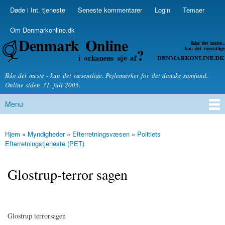
Skip to
Døde i Int. tjeneste
Seneste kommentarer
Login
Temaer
Secondary menu
main
content
Om Denmarkonline.dk
Denmarkonline.dk - blognyheder om politik
Ikke det meste - kun det væsentlige. Pejlemærker for det danske samfund.
Online siden 31. juli 2005.
Menu
Main menu
Hjem
»
Myndigheder
»
Efterretningsvæsen
»
Politiets
You are here
Efterretningstjeneste (PET)
Glostrup-terror sagen
Glostrup terrorsagen