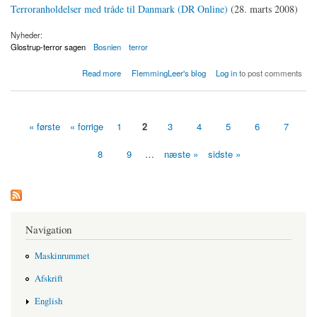
Terroranholdelser med tråde til Danmark (DR Online)
(28. marts 2008)
Nyheder:
Glostrup-terror sagen
Bosnien
terror
about Terroranholdelser med tråde til Danmark
Read more
FlemmingLeer's blog
Log in
to post comments
« første
« forrige
1
2
3
4
5
6
7
Sider
8
9
…
næste »
sidste »
Navigation
Maskinrummet
Afskrift
English