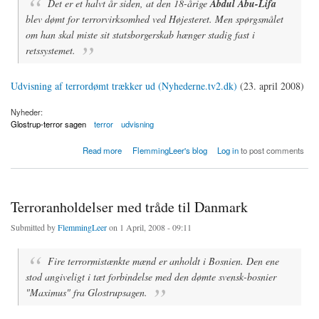
Det er et halvt år siden, at den 18-årige
Abdul Abu-Lifa
blev dømt for terrorvirksomhed ved Højesteret. Men spørgsmålet
om han skal miste sit statsborgerskab hænger stadig fast i
retssystemet.
Udvisning af terrordømt trækker ud (Nyhederne.tv2.dk)
(23. april 2008)
Nyheder:
Glostrup-terror sagen
terror
udvisning
about Udvisning af terrordømt trækker ud
Read more
FlemmingLeer's blog
Log in
to post comments
Terroranholdelser med tråde til Danmark
Submitted by
FlemmingLeer
on 1 April, 2008 - 09:11
Fire terrormistænkte mænd er anholdt i Bosnien. Den ene
stod angiveligt i tæt forbindelse med den dømte svensk-bosnier
"Maximus" fra Glostrupsagen.