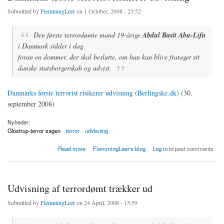
Submitted by
FlemmingLeer
on 1 October, 2008 - 23:52
Den første terrordømte mand 19-årige
Abdul Basit Abu-Lifa
i Danmark sidder i dag
foran en dommer, der skal beslutte, om han kan blive frataget sit
danske statsborgerskab og udvist.
Danmarks første terrorist risikerer udvisning (Berlingske.dk)
(30.
september 2008)
Nyheder:
Glostrup-terror sagen
terror
udvisning
about Danmarks første terrorist risikerer udvisning
Read more
FlemmingLeer's blog
Log in
to post comments
Udvisning af terrordømt trækker ud
Submitted by
FlemmingLeer
on 24 April, 2008 - 15:59