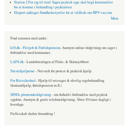
Station 2 For syg til straf: Ingen psykisk syge skal begå kriminalitet
for at komme i behandling i psykiatrien
Ekspert anklager Sundhedsstyrelse for at vildlede om HPV-vaccine
Mere
Find sammen med andre:
k10.dk - Flexjob & Førtidspension
. Anonym online rådgivning om sager i
forbindelse med kommuner.
LAFS.dk
- Landsforeningen af Fleks- & Skånejobbere
Næstehjælperne
- Netværk for protest & praktisk hjælp
For Retssikerhed
- Hjælp til retssager & ulovlig sagsbehandling
(kontanthjælp, førtidspension m.fl.)
SINDs pårørenderådgivning
- om forhold i forbindelse med psykisk
sygdom. Anonym & gratis telefonrådgivning. Åben 10 timer dagligt i
hverdage.
Fællesskab skaber forandring !