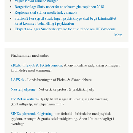
Vejle: Bevar almene boliger
Borgerforslag: Skriv under for at ophæve ghettoplanen 2018
Regionen skal stå for medicinsk cannabis
Station 2 For syg til straf: Ingen psykisk syge skal begå kriminalitet
for at komme i behandling i psykiatrien
Ekspert anklager Sundhedsstyrelse for at vildlede om HPV-vaccine
Mere
Find sammen med andre:
k10.dk - Flexjob & Førtidspension
. Anonym online rådgivning om sager i
forbindelse med kommuner.
LAFS.dk
- Landsforeningen af Fleks- & Skånejobbere
Næstehjælperne
- Netværk for protest & praktisk hjælp
For Retssikerhed
- Hjælp til retssager & ulovlig sagsbehandling
(kontanthjælp, førtidspension m.fl.)
SINDs pårørenderådgivning
- om forhold i forbindelse med psykisk
sygdom. Anonym & gratis telefonrådgivning. Åben 10 timer dagligt i
hverdage.