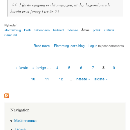
I første omgang er det meningen, at den lægeordinerede
heroin er et forsøg i tre år
Nyheder:
stofmisbrug
Politi
København
helbred
Odense
Århus
politik
statistik
Samfund
about Lægeordineret heroin giver mindre kriminalitet
Read more
FlemmingLeer's blog
Log in
to post comments
« første
« forrige
…
4
5
6
7
8
9
Sider
10
11
12
…
næste »
sidste »
Navigation
Maskinrummet
Afskrift