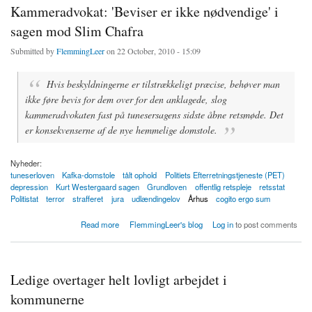
Kammeradvokat: 'Beviser er ikke nødvendige' i
sagen mod Slim Chafra
Submitted by
FlemmingLeer
on 22 October, 2010 - 15:09
Hvis beskyldningerne er tilstrækkeligt præcise, behøver man
ikke føre bevis for dem over for den anklagede, slog
kammeradvokaten fast på tunesersagens sidste åbne retsmøde. Det
er konsekvenserne af de nye hemmelige domstole.
Nyheder:
tuneserloven
Kafka-domstole
tålt ophold
Politiets Efterretningstjeneste (PET)
depression
Kurt Westergaard sagen
Grundloven
offentlig retspleje
retsstat
Politistat
terror
strafferet
jura
udlændingelov
Århus
cogito ergo sum
about Kammeradvokat: 'Beviser er ikke nødvendige' i sagen mod Slim Chafra
Read more
FlemmingLeer's blog
Log in
to post comments
Ledige overtager helt lovligt arbejdet i
kommunerne