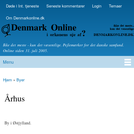
Skip to
Døde i Int. tjeneste
Seneste kommentarer
Login
Temaer
Secondary menu
main
content
Om Denmarkonline.dk
Denmarkonline.dk - blognyheder om politik
Ikke det meste - kun det væsentlige. Pejlemærker for det danske samfund.
Online siden 31. juli 2005.
Menu
Main menu
Hjem
»
Byer
You are here
Århus
By i Østjylland.