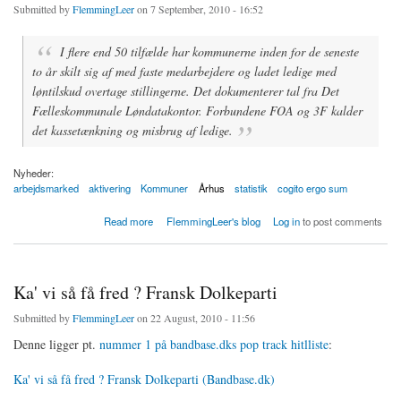
Submitted by
FlemmingLeer
on 7 September, 2010 - 16:52
I flere end 50 tilfælde har kommunerne inden for de seneste
to år skilt sig af med faste medarbejdere og ladet ledige med
løntilskud overtage stillingerne. Det dokumenterer tal fra Det
Fælleskommunale Løndatakontor. Forbundene FOA og 3F kalder
det kassetænkning og misbrug af ledige.
Nyheder:
arbejdsmarked
aktivering
Kommuner
Århus
statistik
cogito ergo sum
about Ledige overtager helt lovligt arbejdet i kommunerne
Read more
FlemmingLeer's blog
Log in
to post comments
Ka' vi så få fred ? Fransk Dolkeparti
Submitted by
FlemmingLeer
on 22 August, 2010 - 11:56
Denne ligger pt.
nummer 1 på bandbase.dks pop track hitlliste
:
Ka' vi så få fred ? Fransk Dolkeparti (Bandbase.dk)