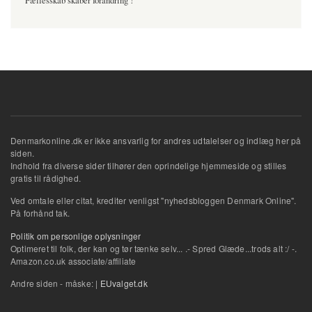
Fællesskab skaber forandring !
Denmarkonline.dk er ikke ansvarlig for andres udtalelser og indlæg her på
siden.
Indhold fra diverse sider tilhører den oprindelige hjemmeside og stilles
gratis til rådighed.
Ved omtale eller citat, krediter venligst "nyhedsbloggen Denmark Online".
På forhånd tak.
Politik om personlige oplysninger
Optimeret til folk, der kan og tør tænke selv... .- Spred Glæde...trods alt :/ -.
Amazon.co.uk associate/affiliate
Andre siden - måske: |
EUvalget.dk