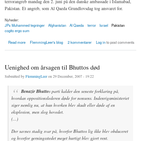
terrorangreb mandag den 2. juni på den danske ambassade i Islamabad,
Pakistan. Et angreb, som Al Qaeda Grundlovsdag tog ansvaret for.
Nyheder:
JPs Muhammed tegninger
Afghanistan
Al Qaeda
terror
Israel
Pakistan
cogito ergo sum
about JPs muhammedtegninger kræver igen ofre i Islamabad
Read more
FlemmingLeer's blog
2 kommentarer
Log in
to post comments
Uenighed om årsagen til Bhuttos død
Submitted by
FlemmingLeer
on 29 December, 2007 - 19:22
Benazir Bhutto
s parti kalder den seneste forklaring på,
hvordan oppositionslederen døde for nonsens. Indenrigsministeriet
siger nemlig nu, at hun hverken blev skudt eller døde af en
eksplosion, men slog hovedet.
(...)
Der savnes stadig svar på, hvorfor Bhuttos lig ikke blev obduceret
og hvorfor gerningsstedet meget hurtigt blev gjort rent.