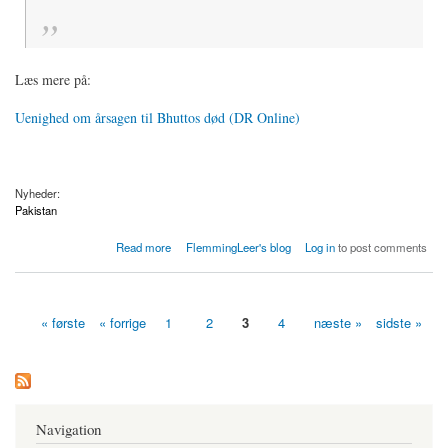
Læs mere på:
Uenighed om årsagen til Bhuttos død (DR Online)
Nyheder:
Pakistan
about Uenighed om årsagen til Bhuttos død
Read more
FlemmingLeer's blog
Log in
to post comments
« første
« forrige
1
2
3
4
næste »
sidste »
Sider
Navigation