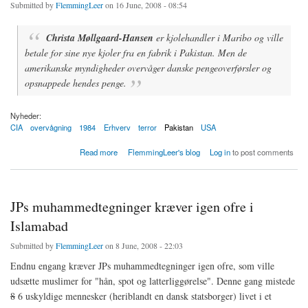
Submitted by
FlemmingLeer
on 16 June, 2008 - 08:54
Christa Møllgaard-Hansen
er kjolehandler i Maribo og ville
betale for sine nye kjoler fra en fabrik i Pakistan. Men de
amerikanske myndigheder overvåger danske pengeoverførsler og
opsnappede hendes penge.
Nyheder:
CIA
overvågning
1984
Erhverv
terror
Pakistan
USA
about Kjolehandler i CIAs søgelys
Read more
FlemmingLeer's blog
Log in
to post comments
JPs muhammedtegninger kræver igen ofre i
Islamabad
Submitted by
FlemmingLeer
on 8 June, 2008 - 22:03
Endnu engang kræver JPs muhammedtegninger igen ofre, som ville
udsætte muslimer for "hån, spot og latterliggørelse". Denne gang mistede
8
6 uskyldige mennesker (heriblandt en dansk statsborger) livet i et