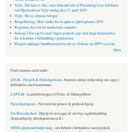
Vejle: Det kan vi ikke være bekendt tale af Flemming Leer Jakobsen
ved Hjerteaktion Vejle lørdag den 13. april 2019
Vejle: Bevar almene boliger
Borgerforslag: Skriv under for at ophæve ghettoplanen 2018
Regionen skal stå for medicinsk cannabis
Station 2 For syg til straf: Ingen psykisk syge skal begå kriminalitet
for at komme i behandling i psykiatrien
Ekspert anklager Sundhedsstyrelse for at vildlede om HPV-vaccine
Mere
Find sammen med andre:
k10.dk - Flexjob & Førtidspension
. Anonym online rådgivning om sager i
forbindelse med kommuner.
LAFS.dk
- Landsforeningen af Fleks- & Skånejobbere
Næstehjælperne
- Netværk for protest & praktisk hjælp
For Retssikerhed
- Hjælp til retssager & ulovlig sagsbehandling
(kontanthjælp, førtidspension m.fl.)
SINDs pårørenderådgivning
- om forhold i forbindelse med psykisk