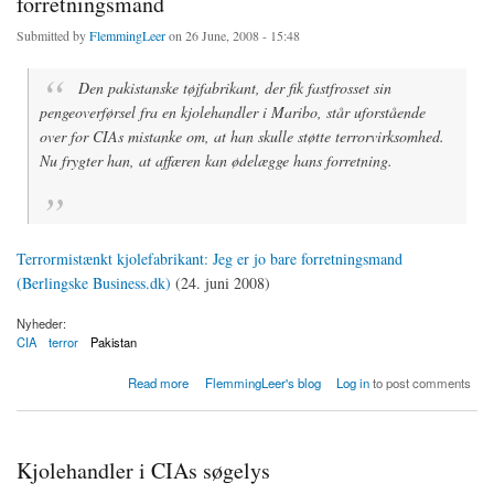
forretningsmand
Submitted by
FlemmingLeer
on 26 June, 2008 - 15:48
Den pakistanske tøjfabrikant, der fik fastfrosset sin
pengeoverførsel fra en kjolehandler i Maribo, står uforstående
over for CIAs mistanke om, at han skulle støtte terrorvirksomhed.
Nu frygter han, at affæren kan ødelægge hans forretning.
Terrormistænkt kjolefabrikant: Jeg er jo bare forretningsmand
(Berlingske Business.dk)
(24. juni 2008)
Nyheder:
CIA
terror
Pakistan
about Terrormistænkt kjolefabrikant: Jeg er jo bare forretningsmand
Read more
FlemmingLeer's blog
Log in
to post comments
Kjolehandler i CIAs søgelys