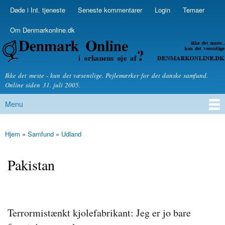
Skip to
Døde i Int. tjeneste
Seneste kommentarer
Login
Temaer
Secondary menu
main
content
Om Denmarkonline.dk
Denmarkonline.dk - blognyheder om politik
Ikke det meste - kun det væsentlige. Pejlemærker for det danske samfund.
Online siden 31. juli 2005.
Menu
Main menu
Hjem
»
Samfund
»
Udland
You are here
Pakistan
Terrormistænkt kjolefabrikant: Jeg er jo bare