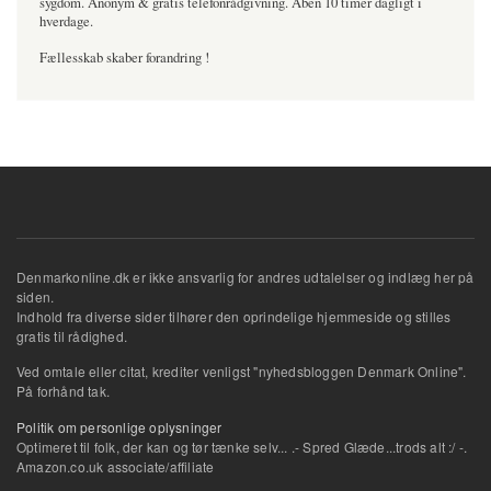
sygdom. Anonym & gratis telefonrådgivning. Åben 10 timer dagligt i
hverdage.
Fællesskab skaber forandring !
Denmarkonline.dk er ikke ansvarlig for andres udtalelser og indlæg her på
siden.
Indhold fra diverse sider tilhører den oprindelige hjemmeside og stilles
gratis til rådighed.
Ved omtale eller citat, krediter venligst "nyhedsbloggen Denmark Online".
På forhånd tak.
Politik om personlige oplysninger
Optimeret til folk, der kan og tør tænke selv... .- Spred Glæde...trods alt :/ -.
Amazon.co.uk associate/affiliate