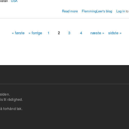
kistan
USA
øreløse fly ind i Pakistan
Read more
FlemmingLeer's blog
Log in
to
« første
« forrige
1
2
3
4
næste »
sidste »
siden.
s til rådighed.
å forhånd tak.