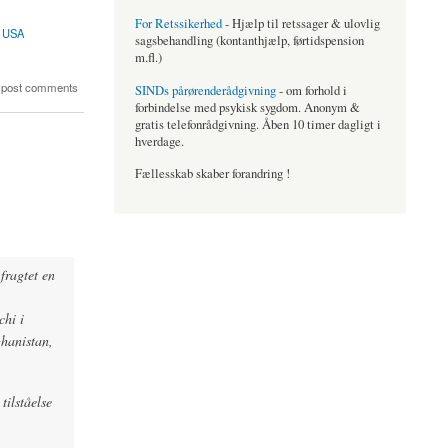
For Retssikerhed
- Hjælp til retssager & ulovlig
USA
sagsbehandling (kontanthjælp, førtidspension
m.fl.)
 post comments
SINDs pårørenderådgivning
- om forhold i
forbindelse med psykisk sygdom. Anonym &
gratis telefonrådgivning. Åben 10 timer dagligt i
hverdage.
Fællesskab skaber forandring !
fragtet en
hi i
ghanistan,
tilståelse