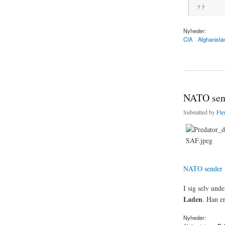
Nyheder:
CIA
Afghanista
about Redegørelse om
NATO sende
Submitted by
Fle
NATO sender fø
I sig selv unde
Laden
. Han e
Nyheder: