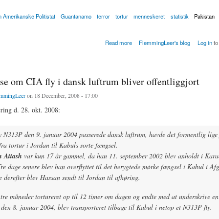
 Amerikanske Politistat
Guantanamo
terror
tortur
menneskeret
statistik
Pakistan
fange kæmper mod ligegyldigheden
Read more
FlemmingLeer's blog
Log in
to
e om CIA fly i dansk luftrum bliver offentliggjort
mmingLeer
on 18 December, 2008 - 17:00
ing d. 28. okt. 2008:
y N313P den 9. januar 2004 passerede dansk luftrum, havde det formentlig lige 
a tortur i Jordan til Kabuls sorte fængsel.
n Attash
var kun 17 år gammel, da han 11. september 2002 blev anholdt i Karac
re dage senere blev han overflyttet til det berygtede mørke fængsel i Kabul i Af
e derefter blev Hassan sendt til Jordan til afhøring.
tre måneder tortureret op til 12 timer om dagen og endte med at underskrive en 
den 8. januar 2004, blev transporteret tilbage til Kabul i netop et N313P fly.