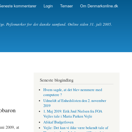
Seneste kommentarer
Login
Temaer
Om Denmarkonline.dk
ige. Pejlemærker for det danske samfund. Online siden 31. juli 2005.
Seneste blogindlæg
Hvem sagde, at det blev nemmere med
computere ?
Udmeldt af Enhedslisten den 2. november
2019
obaron
1. Maj 2019: Erik Juul Nielsen fra FOA
Vejles tale i Maria Parken Vejle
Afskaf Budgetloven
uni 2009, at
Vejle: Det kan vi ikke være bekendt tale af