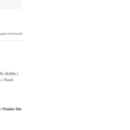
 post comments
ly dræbte i
n i Nord-
Osama bin
le