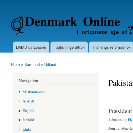
Secondary menu
Denmarkonline.dk - blognyheder om po
DAMD databasen
Foghs fingeraftryk
Thornings reformamok
Main menu
Hjem
»
Samfund
»
Udland
You are here
Pakista
Navigation
Maskinrummet
Afskrift
Præsident
English
Submitted by
Fle
Indhold
G
Journalisten
Links