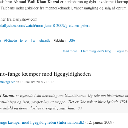
ai
Ahmad Wali Khan Karzai
s bror
er narkobaron og dybt involveret i korrup
 Talebans indtægtskilder fra menneskehandel, våbensmugling og salg af opium.
 her fra Dailyshow.com:
edailyshow.com/watch/mon-june-8-2009/gretchen-peters
n
Al Qaeda
terror
Iran
statistik
Pakistan
USA
rmid Karzais bror Ahmad Wali Khan Karzai er narkobaron
Read more
FlemmingLeer's blog
Log in
to
mo-fange kæmper mod ligegyldigheden
mmingLeer
on 13 January, 2009 - 18:17
t Kurnaz
er rejsende i sin beretning om Guantánamo. Og selv om historierne om
ortalt igen og igen, nægter han at stoppe. 'Det er ikke nok at blive løsladt. USA
 uskyld og deres ulovlige overgreb', siger han.
nge kæmper mod ligegyldigheden (Information.dk)
(12. januar 2009)