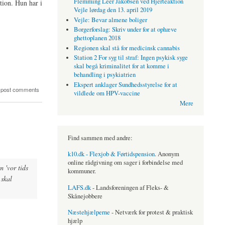
Flemming Leer Jakobsen ved Hjerteaktion
tion. Hun har i
Vejle lørdag den 13. april 2019
Vejle: Bevar almene boliger
Borgerforslag: Skriv under for at ophæve
ghettoplanen 2018
Regionen skal stå for medicinsk cannabis
Station 2 For syg til straf: Ingen psykisk syge
skal begå kriminalitet for at komme i
behandling i psykiatrien
Ekspert anklager Sundhedsstyrelse for at
 post comments
vildlede om HPV-vaccine
Mere
Find sammen med andre:
k10.dk - Flexjob & Førtidspension
. Anonym
online rådgivning om sager i forbindelse med
 'vor tids
kommuner.
 skal
LAFS.dk
- Landsforeningen af Fleks- &
Skånejobbere
Næstehjælperne
- Netværk for protest & praktisk
hjælp