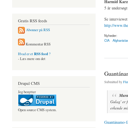
Harmid Karz
5 år undersøgt
Se interviewet
Gratis RSS feeds
http://www.th
Abonner på RSS
Nyheder:
CIA
Afghanista
Kommentar RSS
about Præsident Ha
RSS feed
Hvad er et
?
- Læs mere om det
Guantána
Submitted by
Fle
Drupal CMS
Jeg benytter
Mura
Gulag' er f
erkende min
Open source CMS system.
Guantánamo-fa