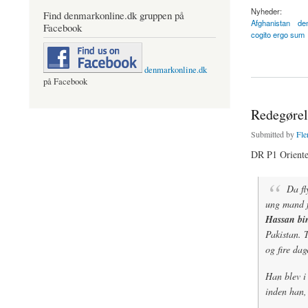
Nyheder:
Find denmarkonline.dk gruppen på
Afghanistan
den
Facebook
cogito ergo sum
about Guantánamo-
denmarkonline.dk
på Facebook
Redegørels
Submitted by
Fle
DR P1 Orienter
Da fl
ung mand fr
Hassan bi
Pakistan. T
og fire dag
Han blev i 
inden han, 