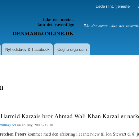
Skip to
Døde i Int. tjeneste
main
content
litik
Ikke det meste - kun det væsentl
Nyhedsbrev & Facebook
Cogito ergo sum
n
 Harmid Karzais bror Ahmad Wali Khan Karzai er nark
mmingLeer
on 16 July, 2009 - 12:10
retchen Peters
kommer med den afsløring i et interview til Jon Stewart d. 8. j