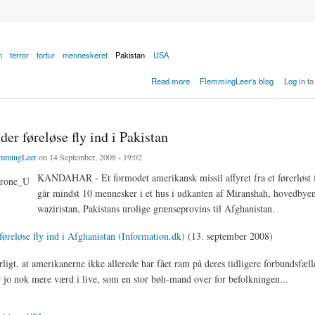
n
terror
tortur
menneskeret
Pakistan
USA
 CIA fly i dansk luftrum bliver offentliggjort
Read more
FlemmingLeer's blog
Log in
to
r føreløse fly ind i Pakistan
mmingLeer
on 14 September, 2008 - 19:02
KANDAHAR - Et formodet amerikansk missil affyret fra et førerløst f
går mindst 10 mennesker i et hus i udkanten af Miranshah, hovedbye
waziristan, Pakistans urolige grænseprovins til Afghanistan.
reløse fly ind i Afghanistan (Information.dk)
(13. september 2008)
rligt, at amerikanerne ikke allerede har fået ram på deres tidligere forbundsfæl
r jo nok mere værd i live, som en stor bøh-mand over for befolkningen...