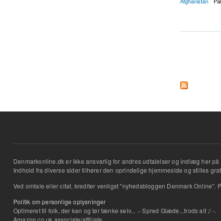
Afghanistan
Pa
about NATO sender f
Sider
Denmarkonline.dk er ikke ansvarlig for andres udtalelser og indlæg her på 
Indhold fra diverse sider tilhører den oprindelige hjemmeside og stilles grati
Ved omtale eller citat, krediter venligst "nyhedsbloggen Denmark Online". P
Politik om personlige oplysninger
Optimeret til folk, der kan og tør tænke selv... .- Spred Glæde...trods alt :/ -.
Amazon.co.uk associate/affiliate