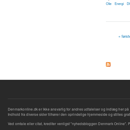
Olie
Energi
D
about DONG betaler 
« først
Sider
Denmarkonline.dk er ikke ansvarlig for andres udtalelser og indlæg her på 
Indhold fra diverse sider tilhører den oprindelige hjemmeside og stilles grati
Ved omtale eller citat, krediter venligst "nyhedsbloggen Denmark Online". P