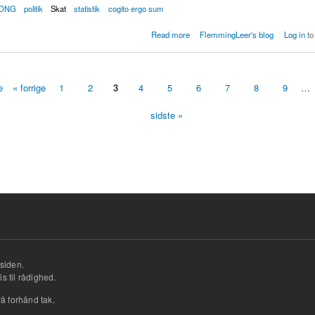
ONG
politik
Skat
statistik
cogito ergo sum
kun 30 procent i skat af nordsøolien
Read more
FlemmingLeer's blog
Log in
to
e
« forrige
1
2
3
4
5
6
7
8
9
…
sidste »
siden.
s til rådighed.
å forhånd tak.