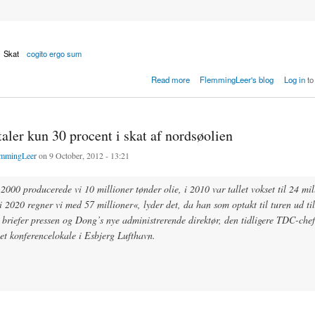
Skat
cogito ergo sum
ster over virksomheder er forsinkede
Read more
FlemmingLeer's blog
Log in
to
ler kun 30 procent i skat af nordsøolien
mmingLeer
on 9 October, 2012 - 13:21
 2000 producerede vi 10 millioner tønder olie, i 2010 var tallet vokset til 24 mil
i 2020 regner vi med 57 millioner«, lyder det, da han som optakt til turen ud til
 briefer pressen og Dong’s nye administrerende direktør, den tidligere TDC-che
i et konferencelokale i Esbjerg Lufthavn.