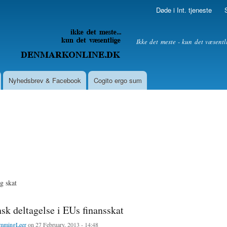
Skip to
Døde i Int. tjeneste
main
content
litik
Ikke det meste - kun det væsentl
Nyhedsbrev & Facebook
Cogito ergo sum
g skat
nsk deltagelse i EUs finansskat
mmingLeer
on 27 February, 2013 - 14:48