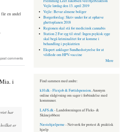
Flemming Leer Jakobsen ved Hjerteaktion
Vejle lørdag den 13. april 2019
Vejle: Bevar almene boliger
får en andel
Borgerforslag: Skriv under for at ophæve
ghettoplanen 2018
Regionen skal stå for medicinsk cannabis
.
Station 2 For syg til straf: Ingen psykisk syge
skal begå kriminalitet for at komme i
behandling i psykiatrien
Ekspert anklager Sundhedsstyrelse for at
vildlede om HPV-vaccine
 post comments
Mere
Mia. i
Find sammen med andre:
k10.dk - Flexjob & Førtidspension
. Anonym
online rådgivning om sager i forbindelse med
kommuner.
LAFS.dk
- Landsforeningen af Fleks- &
eriet har
Skånejobbere
Næstehjælperne
- Netværk for protest & praktisk
hvilket er
hjælp