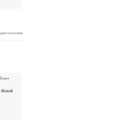
 post comments
lioner
f
Henrik