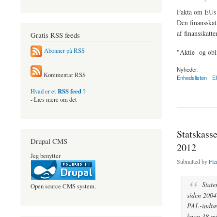
Fakta om EUs 
Den finansska
af finansskatte
Gratis RSS feeds
Abonner på RSS
"Aktie- og obl
Nyheder:
Kommentar RSS
Enhedslisten
E
RSS feed
Hvad er et
?
about Nej til dansk 
- Læs mere om det
Statskasse
Drupal CMS
2012
Jeg benytter
Submitted by
Fle
State
Open source CMS system.
siden 2004
PAL-indtægt
knap 38 mia