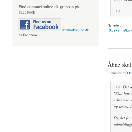
Find denmarkonline.dk gruppen på
Facebook
Nyheder:
denmarkonline.dk
PAL skat
Økono
på Facebook
about Statskassen få
Åbne skatt
Submitted by
Fle
Det o
"Skat har u
erhvervsor
og testes. 
Og det for 
udmeldingen