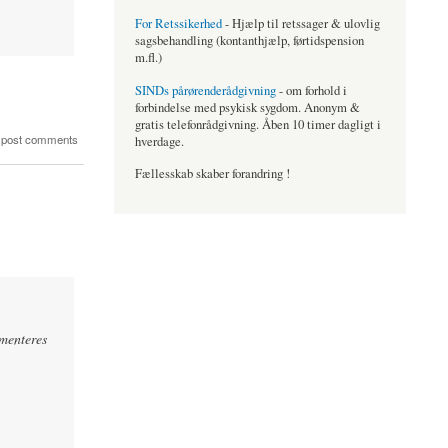
For Retssikerhed
- Hjælp til retssager & ulovlig
sagsbehandling (kontanthjælp, førtidspension
m.fl.)
SINDs pårørenderådgivning
- om forhold i
forbindelse med psykisk sygdom. Anonym &
gratis telefonrådgivning. Åben 10 timer dagligt i
 post comments
hverdage.
Fællesskab skaber forandring !
ementeres