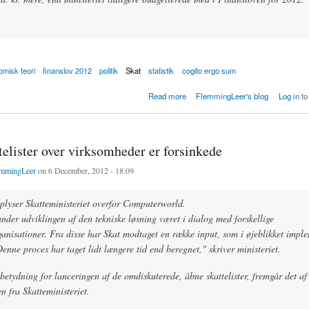
misk teori
finanslov 2012
politik
Skat
statistik
cogito ergo sum
r igen ekstra pensionsskat fra PAL-afgift på Kr. 45 Mia. i 2012
Read more
FlemmingLeer's blog
Log in
to
elister over virksomheder er forsinkede
mmingLeer
on 6 December, 2012 - 18:09
plyser Skatteministeriet overfor Computerworld.
nder udviklingen af den tekniske løsning været i dialog med forskellige
ganisationer. Fra disse har Skat modtaget en række input, som i øjeblikket impl
Denne proces har taget lidt længere tid end beregnet," skriver ministeriet.
betydning for lanceringen af de omdiskuterede, åbne skattelister, fremgår det af
 fra Skatteministeriet.