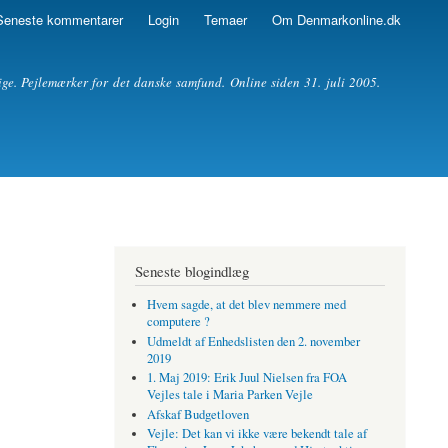
Seneste kommentarer
Login
Temaer
Om Denmarkonline.dk
ige. Pejlemærker for det danske samfund. Online siden 31. juli 2005.
Seneste blogindlæg
Hvem sagde, at det blev nemmere med
computere ?
Udmeldt af Enhedslisten den 2. november
2019
1. Maj 2019: Erik Juul Nielsen fra FOA
Vejles tale i Maria Parken Vejle
Afskaf Budgetloven
Vejle: Det kan vi ikke være bekendt tale af