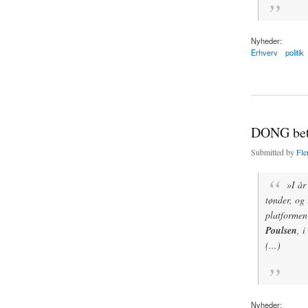
Nyheder:
Erhverv
politik
about Åbne skatteli
DONG beta
Submitted by
Fle
»I år
tønder, og 
platformen
Poulsen
, 
(...)
Nyheder: