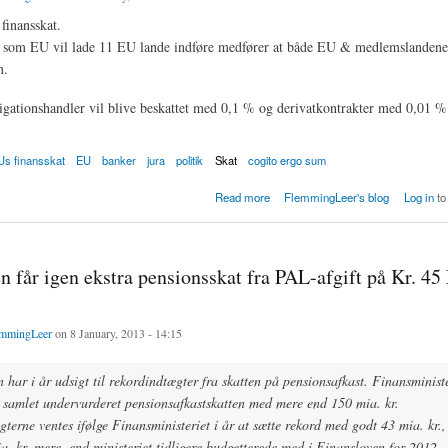
finansskat.
t som EU vil lade 11 EU lande indføre medfører at både EU & medlemslandene 
n.
igationshandler vil blive beskattet med 0,1 % og derivatkontrakter med 0,01 %
Us finansskat
EU
banker
jura
politik
Skat
cogito ergo sum
deltagelse i EUs finansskat
Read more
FlemmingLeer's blog
Log in
to
n får igen ekstra pensionsskat fra PAL-afgift på Kr. 45 
mmingLeer
on 8 January, 2013 - 14:15
n har i år udsigt til rekordindtægter fra skatten på pensionsafkast. Finansminist
 samlet undervurderet pensionsafkastskatten med mere end 150 mia. kr.
erne ventes ifølge Finansministeriet i år at sætte rekord med godt 43 mia. kr., 
. kr. mere, end ministeriet tidligere budgetterede med i Finansloven for 2012.