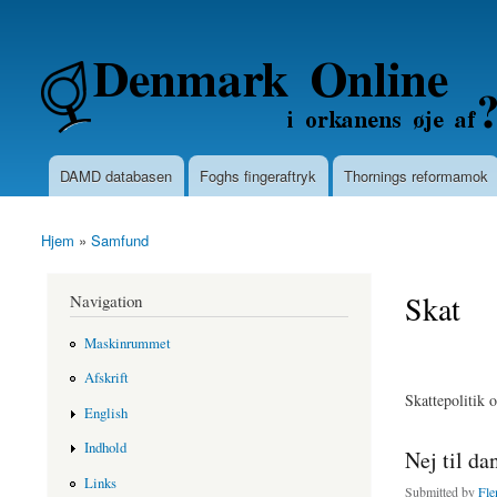
Secondary menu
Denmarkonline.dk - blognyheder om po
DAMD databasen
Foghs fingeraftryk
Thornings reformamok
Main menu
Hjem
»
Samfund
You are here
Skat
Navigation
Maskinrummet
Afskrift
Skattepolitik o
English
Indhold
Nej til da
Links
Submitted by
Fle