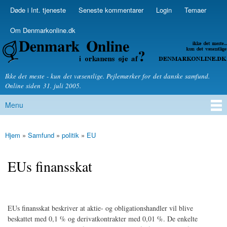
Skip to
Døde i Int. tjeneste
Seneste kommentarer
Login
Temaer
Secondary menu
main
content
Om Denmarkonline.dk
Denmarkonline.dk - blognyheder om politik
Ikke det meste - kun det væsentlige. Pejlemærker for det danske samfund.
Online siden 31. juli 2005.
Menu
Main menu
Hjem
»
Samfund
»
politik
»
EU
You are here
EUs finansskat
EUs finansskat beskriver at aktie- og obligationshandler vil blive
beskattet med 0,1 % og derivatkontrakter med 0,01 %. De enkelte