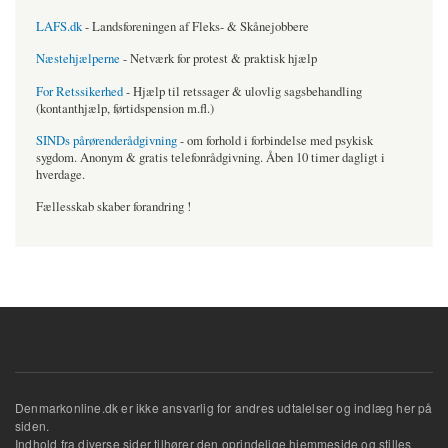
LAFS.dk
- Landsforeningen af Fleks- & Skånejobbere
Næstehjælperne
- Netværk for protest & praktisk hjælp
For Retssikerhed
- Hjælp til retssager & ulovlig sagsbehandling
(kontanthjælp, førtidspension m.fl.)
SINDs pårørenderådgivning
- om forhold i forbindelse med psykisk
sygdom. Anonym & gratis telefonrådgivning. Åben 10 timer dagligt i
hverdage.
Fællesskab skaber forandring !
Denmarkonline.dk er ikke ansvarlig for andres udtalelser og indlæg her på
siden.
Indhold fra diverse sider tilhører den oprindelige hjemmeside og stilles