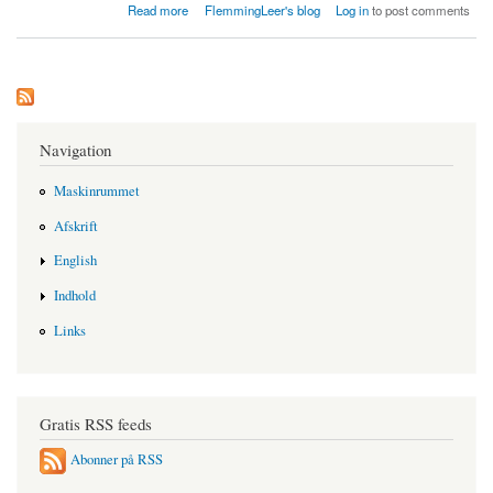
about Nej til dansk deltagelse i EUs finansskat
Read more
FlemmingLeer's blog
Log in
to post comments
Navigation
Maskinrummet
Afskrift
English
Indhold
Links
Gratis RSS feeds
Abonner på RSS