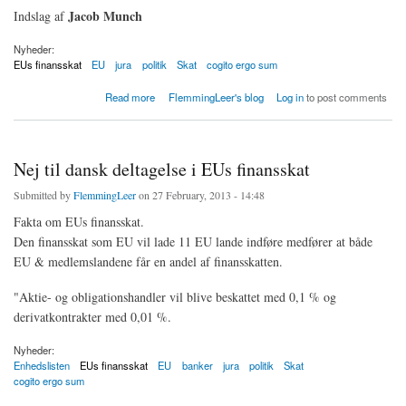
Jacob Munch
Indslag af
Nyheder:
EUs finansskat
EU
jura
politik
Skat
cogito ergo sum
about Skat skal kontrollere EUs finansskat
Read more
FlemmingLeer's blog
Log in
to post comments
Nej til dansk deltagelse i EUs finansskat
Submitted by
FlemmingLeer
on 27 February, 2013 - 14:48
Fakta om EUs finansskat.
Den finansskat som EU vil lade 11 EU lande indføre medfører at både
EU & medlemslandene får en andel af finansskatten.
"Aktie- og obligationshandler vil blive beskattet med 0,1 % og
derivatkontrakter med 0,01 %.
Nyheder:
Enhedslisten
EUs finansskat
EU
banker
jura
politik
Skat
cogito ergo sum