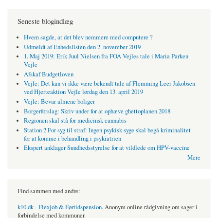
Seneste blogindlæg
Hvem sagde, at det blev nemmere med computere ?
Udmeldt af Enhedslisten den 2. november 2019
1. Maj 2019: Erik Juul Nielsen fra FOA Vejles tale i Maria Parken
Vejle
Afskaf Budgetloven
Vejle: Det kan vi ikke være bekendt tale af Flemming Leer Jakobsen
ved Hjerteaktion Vejle lørdag den 13. april 2019
Vejle: Bevar almene boliger
Borgerforslag: Skriv under for at ophæve ghettoplanen 2018
Regionen skal stå for medicinsk cannabis
Station 2 For syg til straf: Ingen psykisk syge skal begå kriminalitet
for at komme i behandling i psykiatrien
Ekspert anklager Sundhedsstyrelse for at vildlede om HPV-vaccine
Mere
Find sammen med andre:
k10.dk - Flexjob & Førtidspension
. Anonym online rådgivning om sager i
forbindelse med kommuner.