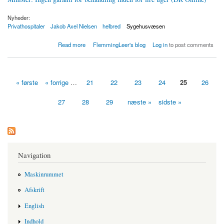
Nyheder:
Privathospitaler
Jakob Axel Nielsen
helbred
Sygehusvæsen
about Minister: Ingen garanti for behandling inden for fire uger
Read more
FlemmingLeer's blog
Log in
to post comments
« første
« forrige
…
21
22
23
24
25
26
Sider
27
28
29
næste »
sidste »
Navigation
Maskinrummet
Afskrift
English
Indhold