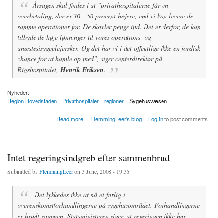
Årsagen skal findes i at "privathospitalerne får en
overbetaling, der er 30 - 50 procent højere, end vi kan levere de
samme operationer for. De skovler penge ind. Det er derfor, de kan
tilbyde de høje lønninger til vores operations- og
anæstesisygeplejersker. Og det har vi i det offentlige ikke en jordisk
chance for at hamle op med", siger centerdirektør på
Rigshospitalet,
Henrik Eriksen
.
Nyheder:
Region Hovedstaden
Privathospitaler
regioner
Sygehusvæsen
about Hjertecenter på Gentofte sygehus drænet for sygeplejersker
Read more
FlemmingLeer's blog
Log in
to post comments
Intet regeringsindgreb efter sammenbrud
Submitted by
FlemmingLeer
on 3 June, 2008 - 19:36
Det lykkedes ikke at nå et forlig i
overenskomstforhandlingerne på sygehusområdet. Forhandlingerne
er brudt sammen. Statsministeren siger, at regeringen ikke har