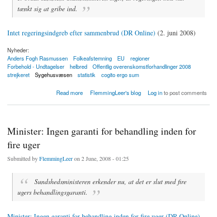
tænkt sig at gribe ind.
Intet regeringsindgreb efter sammenbrud (DR Online)
(2. juni 2008)
Nyheder:
Anders Fogh Rasmussen
Folkeafstemning
EU
regioner
Forbehold - Undtagelser
helbred
Offentlig overenskomstforhandlinger 2008
strejkeret
Sygehusvæsen
statistik
cogito ergo sum
about Intet regeringsindgreb efter sammenbrud
Read more
FlemmingLeer's blog
Log in
to post comments
Minister: Ingen garanti for behandling inden for
fire uger
Submitted by
FlemmingLeer
on 2 June, 2008 - 01:25
Sundshedsministeren erkender nu, at det er slut med fire
ugers behandlingsgaranti.
Minister: Ingen garanti for behandling inden for fire uger (DR Online)