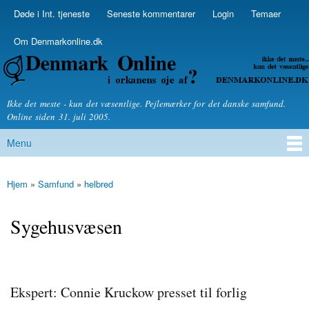
Skip to
Døde i Int. tjeneste
Seneste kommentarer
Login
Temaer
Secondary menu
main
content
Om Denmarkonline.dk
Denmarkonline.dk - blognyheder om politik
Ikke det meste - kun det væsentlige. Pejlemærker for det danske samfund.
Online siden 31. juli 2005.
Menu
Main menu
Hjem
»
Samfund
»
helbred
You are here
Sygehusvæsen
Ekspert: Connie Kruckow presset til forlig