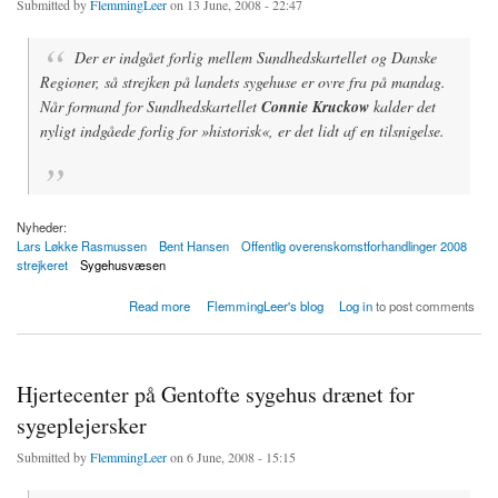
Submitted by
FlemmingLeer
on 13 June, 2008 - 22:47
Der er indgået forlig mellem Sundhedskartellet og Danske
Regioner, så strejken på landets sygehuse er ovre fra på mandag.
Når formand for Sundhedskartellet
Connie Kruckow
kalder det
nyligt indgåede forlig for »historisk«, er det lidt af en tilsnigelse.
Nyheder:
Lars Løkke Rasmussen
Bent Hansen
Offentlig overenskomstforhandlinger 2008
strejkeret
Sygehusvæsen
about Ekspert: Connie Kruckow presset til forlig
Read more
FlemmingLeer's blog
Log in
to post comments
Hjertecenter på Gentofte sygehus drænet for
sygeplejersker
Submitted by
FlemmingLeer
on 6 June, 2008 - 15:15