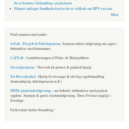
for at komme i behandling i psykiatrien
Ekspert anklager Sundhedsstyrelse for at vildlede om HPV-vaccine
Mere
Find sammen med andre:
k10.dk - Flexjob & Førtidspension
. Anonym online rådgivning om sager i
forbindelse med kommuner.
LAFS.dk
- Landsforeningen af Fleks- & Skånejobbere
Næstehjælperne
- Netværk for protest & praktisk hjælp
For Retssikerhed
- Hjælp til retssager & ulovlig sagsbehandling
(kontanthjælp, førtidspension m.fl.)
SINDs pårørenderådgivning
- om forhold i forbindelse med psykisk
sygdom. Anonym & gratis telefonrådgivning. Åben 10 timer dagligt i
hverdage.
Fællesskab skaber forandring !