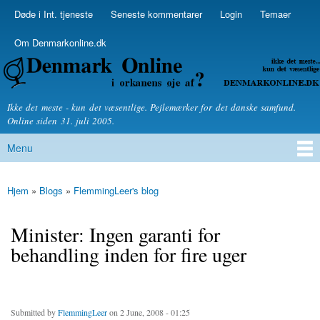
Skip to
Døde i Int. tjeneste
Seneste kommentarer
Login
Temaer
Secondary menu
main
content
Om Denmarkonline.dk
Denmarkonline.dk - blognyheder om politik
Ikke det meste - kun det væsentlige. Pejlemærker for det danske samfund.
Online siden 31. juli 2005.
Menu
Main menu
Hjem
»
Blogs
»
FlemmingLeer's blog
You are here
Minister: Ingen garanti for
behandling inden for fire uger
Submitted by
FlemmingLeer
on 2 June, 2008 - 01:25