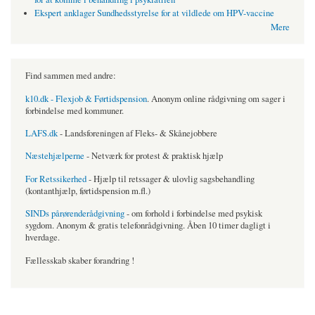
Ekspert anklager Sundhedsstyrelse for at vildlede om HPV-vaccine
Mere
Find sammen med andre:
k10.dk - Flexjob & Førtidspension
. Anonym online rådgivning om sager i
forbindelse med kommuner.
LAFS.dk
- Landsforeningen af Fleks- & Skånejobbere
Næstehjælperne
- Netværk for protest & praktisk hjælp
For Retssikerhed
- Hjælp til retssager & ulovlig sagsbehandling
(kontanthjælp, førtidspension m.fl.)
SINDs pårørenderådgivning
- om forhold i forbindelse med psykisk
sygdom. Anonym & gratis telefonrådgivning. Åben 10 timer dagligt i
hverdage.
Fællesskab skaber forandring !