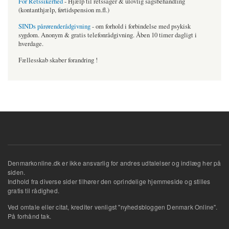
For Retssikerhed
- Hjælp til retssager & ulovlig sagsbehandling
(kontanthjælp, førtidspension m.fl.)
SINDs pårørenderådgivning
- om forhold i forbindelse med psykisk
sygdom. Anonym & gratis telefonrådgivning. Åben 10 timer dagligt i
hverdage.
Fællesskab skaber forandring !
Denmarkonline.dk er ikke ansvarlig for andres udtalelser og indlæg her på
siden.
Indhold fra diverse sider tilhører den oprindelige hjemmeside og stilles
gratis til rådighed.
Ved omtale eller citat, krediter venligst "nyhedsbloggen Denmark Online".
På forhånd tak.