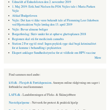
Udmeldt af Enhedslisten den 2. november 2019
1. Maj 2019: Erik Juul Nielsen fra FOA Vejles tale i Maria Parken
Vejle
Afskaf Budgetloven
Vejle: Det kan vi ikke være bekendt tale af Flemming Leer Jakobsen
ved Hjerteaktion Vejle lørdag den 13. april 2019
Vejle: Bevar almene boliger
Borgerforslag: Skriv under for at ophæve ghettoplanen 2018
Regionen skal stå for medicinsk cannabis
Station 2 For syg til straf: Ingen psykisk syge skal begå kriminalitet
for at komme i behandling i psykiatrien
Ekspert anklager Sundhedsstyrelse for at vildlede om HPV-vaccine
Mere
Find sammen med andre:
k10.dk - Flexjob & Førtidspension
. Anonym online rådgivning om sager i
forbindelse med kommuner.
LAFS.dk
- Landsforeningen af Fleks- & Skånejobbere
Næstehjælperne
- Netværk for protest & praktisk hjælp