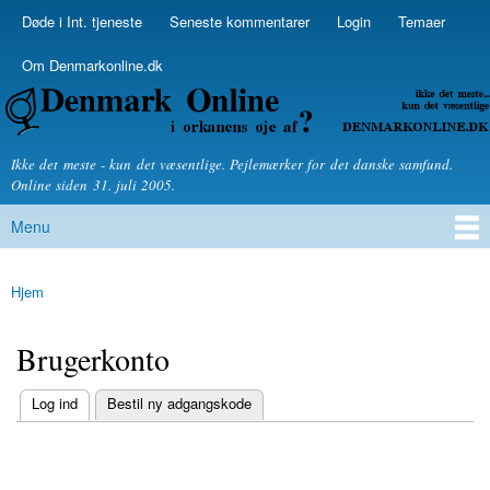
Skip to
Døde i Int. tjeneste
Seneste kommentarer
Login
Temaer
Secondary menu
main
content
Om Denmarkonline.dk
Denmarkonline.dk - blognyheder om politik
Ikke det meste - kun det væsentlige. Pejlemærker for det danske samfund.
Online siden 31. juli 2005.
Menu
Main menu
Hjem
You are here
Brugerkonto
(active tab)
Log ind
Bestil ny adgangskode
Primary tabs