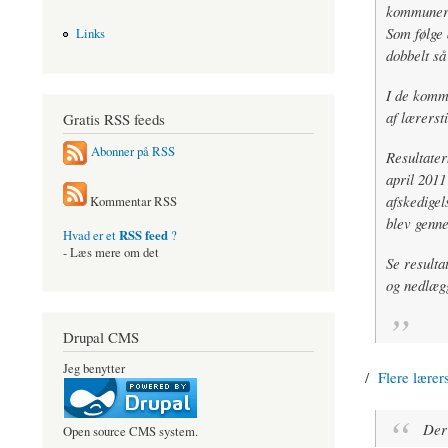
kommunern
Som følge 
Links
dobbelt så
I de kommu
af lærersti
Gratis RSS feeds
Abonner på RSS
Resultater
april 2011
afskedigel
Kommentar RSS
blev genne
RSS feed
Hvad er et
?
- Læs mere om det
Se resulta
og nedlægg
Drupal CMS
Jeg benytter
/
Flere lærer
Der e
Open source CMS system.