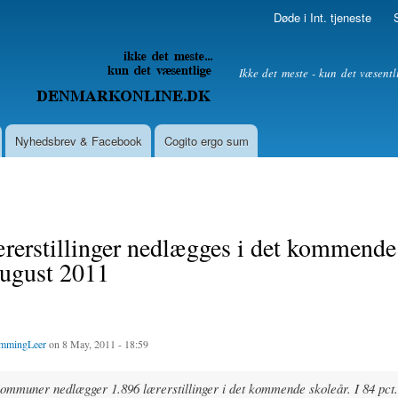
Skip to
Døde i Int. tjeneste
main
content
litik
Ikke det meste - kun det væsentl
Nyhedsbrev & Facebook
Cogito ergo sum
rerstillinger nedlægges i det kommende
august 2011
mmingLeer
on 8 May, 2011 - 18:59
ommuner nedlægger 1.896 lærerstillinger i det kommende skoleår. I 84 pct.