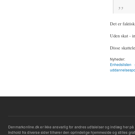
Det er faktisk
Uden skat - i
Disse skattel
Nyheder:
Enhedslisten
uddannelsespol
Denmarkonline.dk er ikke ansvarlig for andres udtalelser og indlæg her på 
Indhold fra diverse sider tilhører den oprindelige hjemmeside og stilles grati