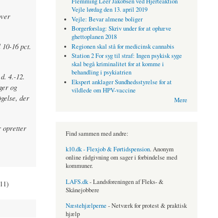
Flemming Leer Jakobsen ved Hjerteaktion
Vejle lørdag den 13. april 2019
over
Vejle: Bevar almene boliger
Borgerforslag: Skriv under for at ophæve
ghettoplanen 2018
 10-16 pct.
Regionen skal stå for medicinsk cannabis
Station 2 For syg til straf: Ingen psykisk syge
skal begå kriminalitet for at komme i
behandling i psykiatrien
d. 4.-12.
Ekspert anklager Sundhedsstyrelse for at
ger og
vildlede om HPV-vaccine
gelse, der
Mere
 opretter
Find sammen med andre:
k10.dk - Flexjob & Førtidspension
. Anonym
online rådgivning om sager i forbindelse med
kommuner.
LAFS.dk
- Landsforeningen af Fleks- &
11)
Skånejobbere
Næstehjælperne
- Netværk for protest & praktisk
hjælp