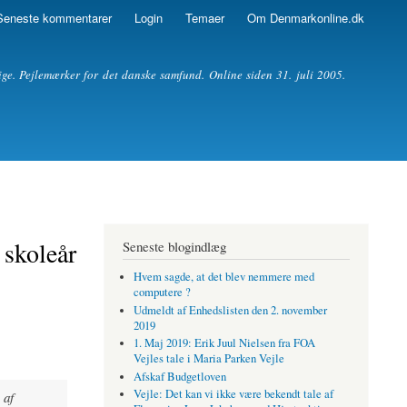
Seneste kommentarer
Login
Temaer
Om Denmarkonline.dk
ige. Pejlemærker for det danske samfund. Online siden 31. juli 2005.
 skoleår
Seneste blogindlæg
Hvem sagde, at det blev nemmere med
computere ?
Udmeldt af Enhedslisten den 2. november
2019
1. Maj 2019: Erik Juul Nielsen fra FOA
Vejles tale i Maria Parken Vejle
Afskaf Budgetloven
Vejle: Det kan vi ikke være bekendt tale af
 af