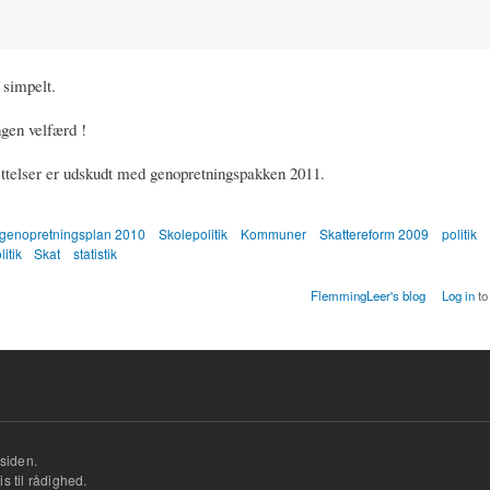
 simpelt.
ngen velfærd !
ettelser er udskudt med genopretningspakken 2011.
genopretningsplan 2010
Skolepolitik
Kommuner
Skattereform 2009
politik
itik
Skat
statistik
FlemmingLeer's blog
Log in
to
siden.
s til rådighed.