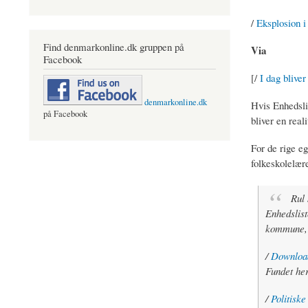
/
Eksplosion i
Find denmarkonline.dk gruppen på
Via
Facebook
[/
I dag blive
denmarkonline.dk
Hvis Enhedslis
på Facebook
bliver en real
For de rige e
folkeskolelær
Rul 
Enhedslist
kommune, h
/
Download 
Fundet he
/
Politiske