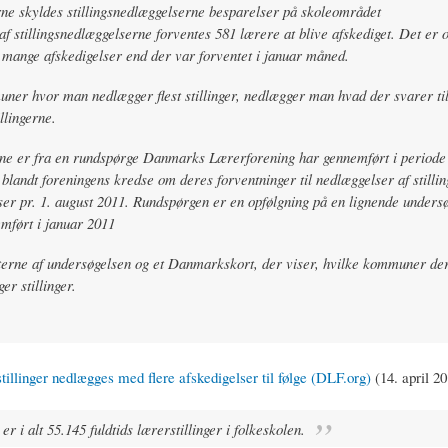
e skyldes stillingsnedlæggelserne besparelser på skoleområdet
af stillingsnedlæggelserne forventes 581 lærere at blive afskediget. Det er 
 mange afskedigelser end der var forventet i januar måned.
ner hvor man nedlægger flest stillinger, nedlægger man hvad der svarer til
llingerne.
ne er fra en rundspørge Danmarks Lærerforening har gennemført i periode 
 blandt foreningens kredse om deres forventninger til nedlæggelser af stillin
ser pr. 1. august 2011. Rundspørgen er en opfølgning på en lignende undersø
mført i januar 2011
terne af undersøgelsen og et Danmarkskort, der viser, hvilke kommuner der
er stillinger.
stillinger nedlægges med flere afskedigelser til følge (DLF.org)
(14. april 20
r i alt 55.145 fuldtids lærerstillinger i folkeskolen.