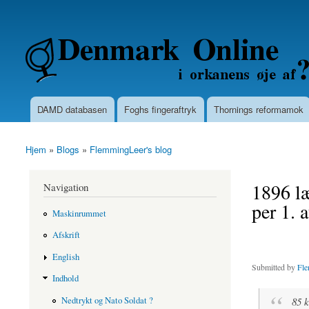
Secondary menu
Denmarkonline.dk - blognyheder om po
DAMD databasen
Foghs fingeraftryk
Thornings reformamok
Main menu
Hjem
»
Blogs
»
FlemmingLeer's blog
You are here
1896 læ
Navigation
per 1. 
Maskinrummet
Afskrift
English
Submitted by
Fle
Indhold
Nedtrykt og Nato Soldat ?
85 k