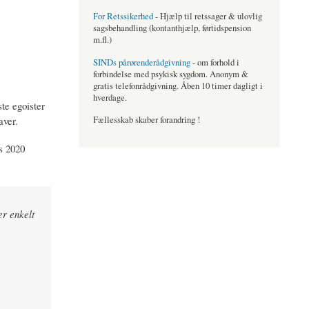
For Retssikerhed
- Hjælp til retssager & ulovlig
sagsbehandling (kontanthjælp, førtidspension
m.fl.)
SINDs pårørenderådgivning
- om forhold i
forbindelse med psykisk sygdom. Anonym &
gratis telefonrådgivning. Åben 10 timer dagligt i
hverdage.
ste egoister
aver.
Fællesskab skaber forandring !
s 2020
er enkelt