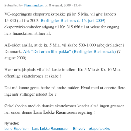
Submitted by
FlemmingLeer
on 8 August, 2009 - 13:44
VC-regeringens eksportvækstpakke på kr. 5 Mia. vil give landets
15.840 (tal fra 2003:
Berlingske Business d. 15. juni 2009
)
eksportvirksomheder adgang til Kr. 315.656 til at vokse for engang
hvis finanskrisen stilner af.
AE-rådet anslår, at de kr. 5 Mia. vil skabe 500-1.000 arbejdspladser i
Danmark.
AE: ”Det er en lille pakke” (Berlingske Business.dk)
(7.
august 2009)
Hver arbejdsplads vil altså koste imellem Kr. 5 Mio & Kr. 10 Mio.
offentlige skattekroner at skabe !
Det må kunne gøres bedre på andre måder. Hvad med at oprette flere
ingeniør stillinger istedet for ?
Ødselsheden med de danske skattekroner kender altså ingen grænser
Lars Løkke Rasmussen
her under denne
regering !
Nyheder:
Lene Espersen
Lars Løkke Rasmussen
Erhverv
eksportpakke