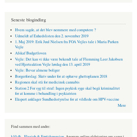
Seneste blogindlæg
Hvem sagde, at det blev nemmere med computere ?
Udmeldt af Enhedslisten den 2. november 2019
1. Maj 2019: Erik Juul Nielsen fra FOA Vejles tale i Maria Parken
Vejle
Afskaf Budgetloven
Vejle: Det kan vi ikke være bekendt tale af Flemming Leer Jakobsen
ved Hjerteaktion Vejle lørdag den 13. april 2019
Vejle: Bevar almene boliger
Borgerforslag: Skriv under for at ophæve ghettoplanen 2018
Regionen skal stå for medicinsk cannabis
Station 2 For syg til straf: Ingen psykisk syge skal begå kriminalitet
for at komme i behandling i psykiatrien
Ekspert anklager Sundhedsstyrelse for at vildlede om HPV-vaccine
Mere
Find sammen med andre:
k10.dk - Flexjob & Førtidspension
. Anonym online rådgivning om sager i