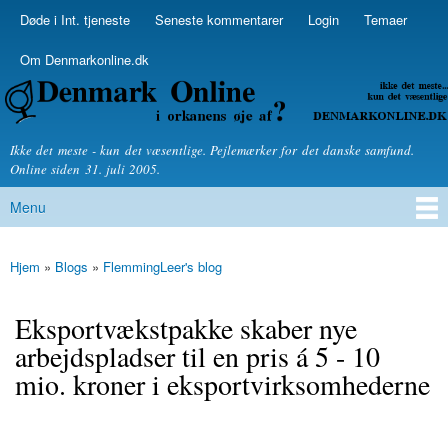
Skip to
Døde i Int. tjeneste
Seneste kommentarer
Login
Temaer
Secondary menu
main
content
Om Denmarkonline.dk
Denmarkonline.dk - blognyheder om politik
Ikke det meste - kun det væsentlige. Pejlemærker for det danske samfund.
Online siden 31. juli 2005.
Menu
Main menu
Hjem
»
Blogs
»
FlemmingLeer's blog
You are here
Eksportvækstpakke skaber nye
arbejdspladser til en pris á 5 - 10
mio. kroner i eksportvirksomhederne