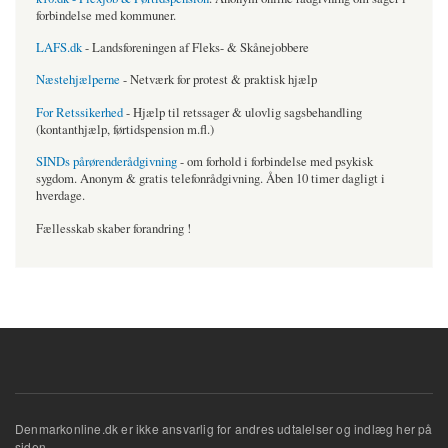
forbindelse med kommuner.
LAFS.dk
- Landsforeningen af Fleks- & Skånejobbere
Næstehjælperne
- Netværk for protest & praktisk hjælp
For Retssikerhed
- Hjælp til retssager & ulovlig sagsbehandling
(kontanthjælp, førtidspension m.fl.)
SINDs pårørenderådgivning
- om forhold i forbindelse med psykisk
sygdom. Anonym & gratis telefonrådgivning. Åben 10 timer dagligt i
hverdage.
Fællesskab skaber forandring !
Denmarkonline.dk er ikke ansvarlig for andres udtalelser og indlæg her på
siden.