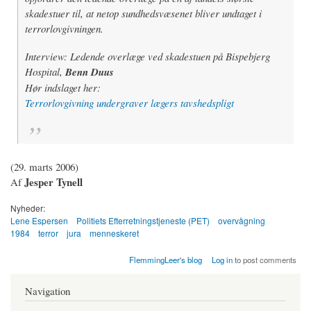
skadestuer til, at netop sundhedsvæsenet bliver undtaget i
terrorlovgivningen.
Interview: Ledende overlæge ved skadestuen på Bispebjerg
Hospital,
Benn Duus
Hør indslaget her:
Terrorlovgivning undergraver lægers tavshedspligt
(29. marts 2006)
Jesper Tynell
Af
Nyheder:
Lene Espersen
Politiets Efterretningstjeneste (PET)
overvågning
1984
terror
jura
menneskeret
FlemmingLeer's blog
Log in
to post comments
Navigation