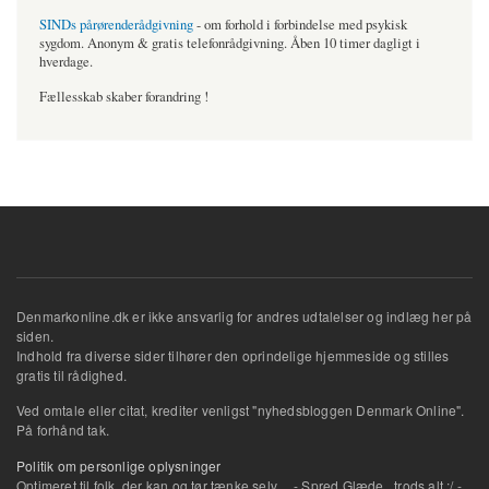
SINDs pårørenderådgivning
- om forhold i forbindelse med psykisk
sygdom. Anonym & gratis telefonrådgivning. Åben 10 timer dagligt i
hverdage.
Fællesskab skaber forandring !
Denmarkonline.dk er ikke ansvarlig for andres udtalelser og indlæg her på
siden.
Indhold fra diverse sider tilhører den oprindelige hjemmeside og stilles
gratis til rådighed.
Ved omtale eller citat, krediter venligst "nyhedsbloggen Denmark Online".
På forhånd tak.
Politik om personlige oplysninger
Optimeret til folk, der kan og tør tænke selv... .- Spred Glæde...trods alt :/ -.