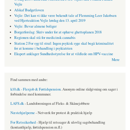
Vejle
Afskaf Budgetloven
Vejle: Det kan vi ikke være bekendt tale af Flemming Leer Jakobsen
ved Hjerteaktion Vejle lørdag den 13. april 2019
Vejle: Bevar almene boliger
Borgerforslag: Skriv under for at ophæve ghettoplanen 2018
Regionen skal stå for medicinsk cannabis
Station 2 For syg til straf: Ingen psykisk syge skal begå kriminalitet
for at komme i behandling i psykiatrien
Ekspert anklager Sundhedsstyrelse for at vildlede om HPV-vaccine
Mere
Find sammen med andre:
k10.dk - Flexjob & Førtidspension
. Anonym online rådgivning om sager i
forbindelse med kommuner.
LAFS.dk
- Landsforeningen af Fleks- & Skånejobbere
Næstehjælperne
- Netværk for protest & praktisk hjælp
For Retssikerhed
- Hjælp til retssager & ulovlig sagsbehandling
(kontanthjælp, førtidspension m.fl.)