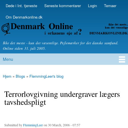
Skip to
Døde i Int. tjeneste
Seneste kommentarer
Login
Temaer
Secondary menu
main
content
Om Denmarkonline.dk
Denmarkonline.dk - blognyheder om politik
Ikke det meste - kun det væsentlige. Pejlemærker for det danske samfund.
Online siden 31. juli 2005.
Menu
Main menu
Hjem
»
Blogs
»
FlemmingLeer's blog
You are here
Terrorlovgivning undergraver lægers
tavshedspligt
Submitted by
FlemmingLeer
on 30 March, 2006 - 07:57