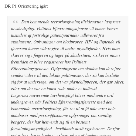
DR P1 Orientering igår:
Den kommende terrorlovgivning tilsidesætter lægernes
tavshedspligt. Politiets Efterretningstjenste vil kunne kræve
tusindvis af fortrolige patientjournaler udleveret fra
sygehusene. Oplysninger om blodprøver, HIV og lignende vil
tjenesten kunne videregive til andre myndigheder. Hvis man
skærer sig i fingeren og tager på skadestuen, risikerer man i
fremtiden at blive registreret hos Politiets
Efterretningstjeneste. Oplysningerne om skaden kan derefter
sendes videre til den lokale politimester, der så kan beslutte
sig for at undersøge, om det var plæneklipperen, der gav såret,
eller om det var en knust rude under et indbrud.
Lægernes nuværende tavshedspligt bliver med andre ord
undergravet, når Politiets Efterretningstjeneste med den
kommende terrorlovgivning, får ret til at få udleveret hele
databaser med personfølsomme oplysninger om samtlige
borgere, der har henvendt sig til en bestemt
forvaltningsmyndighed - heriblandt altså sygehusene. Derfor
opfordrer den ledende overlæge på en af landets største