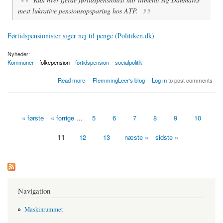
mest lukrative pensionsopsparing hos ATP.
Førtidspensionister siger nej til penge (Politiken.dk)
Nyheder:
Kommuner
folkepension
førtidspension
socialpolitik
about Førtidspensionister siger nej til pensionspenge
Read more
FlemmingLeer's blog
Log in
to post comments
« første
« forrige
…
5
6
7
8
9
10
Sider
11
12
13
næste »
sidste »
Navigation
Maskinrummet