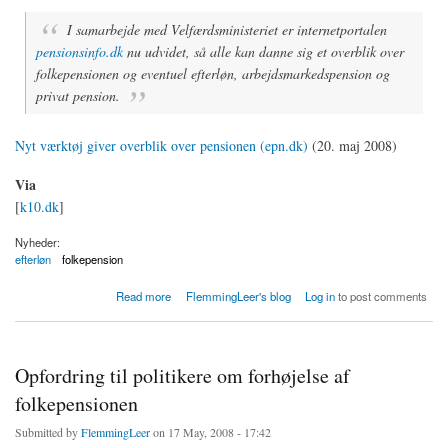
I samarbejde med Velfærdsministeriet er internetportalen
pensionsinfo.dk
nu udvidet, så alle kan danne sig et overblik over
folkepensionen og eventuel efterløn, arbejdsmarkedspension og
privat pension.
Nyt værktøj giver overblik over pensionen (epn.dk)
(20. maj 2008)
Via
[
k10.dk
]
Nyheder:
efterløn
folkepension
about Nyt værktøj giver overblik over pensionen
Read more
FlemmingLeer's blog
Log in
to post comments
Opfordring til politikere om forhøjelse af
folkepensionen
Submitted by
FlemmingLeer
on 17 May, 2008 - 17:42