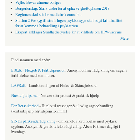
Vejle: Bevar almene boliger
Borgerforslag: Skriv under for at ophæve ghettoplanen 2018
Regionen skal stå for medicinsk cannabis
Station 2 For syg til straf: Ingen psykisk syge skal begå kriminalitet
for at komme i behandling i psykiatrien
Ekspert anklager Sundhedsstyrelse for at vildlede om HPV-vaccine
Mere
Find sammen med andre:
k10.dk - Flexjob & Førtidspension
. Anonym online rådgivning om sager i
forbindelse med kommuner.
LAFS.dk
- Landsforeningen af Fleks- & Skånejobbere
Næstehjælperne
- Netværk for protest & praktisk hjælp
For Retssikerhed
- Hjælp til retssager & ulovlig sagsbehandling
(kontanthjælp, førtidspension m.fl.)
SINDs pårørenderådgivning
- om forhold i forbindelse med psykisk
sygdom. Anonym & gratis telefonrådgivning. Åben 10 timer dagligt i
hverdage.