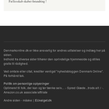
Fællesskab skaber forandring !
Denmarkonline.dk er ikke ansvarlig for andres udtalelser og indlæg her på
siden.
Indhold fra diverse sider tilhører den oprindelige hjemmeside og stilles
gratis til rådighed.
Ved omtale eller citat, krediter venligst "nyhedsbloggen Denmark Online".
På forhånd tak.
Politik om personlige oplysninger
Optimeret til folk, der kan og tør tænke selv... .- Spred Glæde...trods alt :/ -.
Amazon.co.uk associate/affiliate
Andre siden - måske: |
EUvalget.dk