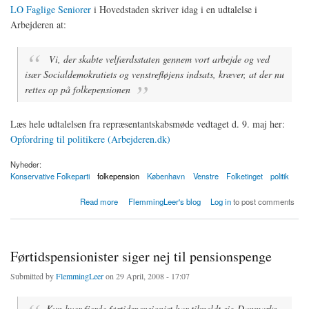
LO Faglige Seniorer
i Hovedstaden skriver idag i en udtalelse i
Arbejderen at:
Vi, der skabte velfærdsstaten gennem vort arbejde og ved
især Socialdemokratiets og venstrefløjens indsats, kræver, at der nu
rettes op på folkepensionen
Læs hele udtalelsen fra repræsentantskabsmøde vedtaget d. 9. maj her:
Opfordring til politikere (Arbejderen.dk)
Nyheder:
Konservative Folkeparti
folkepension
København
Venstre
Folketinget
politik
about Opfordring til politikere om forhøjelse af folkepensionen
Read more
FlemmingLeer's blog
Log in
to post comments
Førtidspensionister siger nej til pensionspenge
Submitted by
FlemmingLeer
on 29 April, 2008 - 17:07
Kun hver fjerde førtidspensionist har tilmeldt sig Danmarks