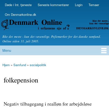
Skip to
Døde i Int. tjeneste
Seneste kommentarer
Login
Temaer
Secondary menu
main
content
Om Denmarkonline.dk
Denmarkonline.dk - blognyheder om politik
Ikke det meste - kun det væsentlige. Pejlemærker for det danske samfund.
Online siden 31. juli 2005.
Menu
Main menu
Hjem
»
Samfund
»
socialpolitik
You are here
folkepension
Negativ tilbagegang i realløn for arbejdsløse