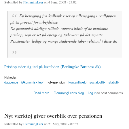
Submitted by
FlemmingLeer
on 4 June, 2008 - 23:02
En beregning fra Sydbank viser en tilbagegang i reallønnen
på én procent for arbejdsløse.
De økonomisk dårligst stillede rammes hårdt af de markante
prishop, som er set på energi og fødevarer på det seneste.
Pensionister, ledige og mange studerende taber velstand i disse år.
Prishop æder sig ind på levefoden (Berlingske Business.dk)
Nyheder:
dagpenge
Økonomisk teori
folkepension
kontanthjælp
socialpolitik
statistik
about Negativ tilbagegang i realløn for arbejdsløse
Read more
FlemmingLeer's blog
Log in
to post comments
Nyt værktøj giver overblik over pensionen
Submitted by
FlemmingLeer
on 21 May, 2008 - 02:57