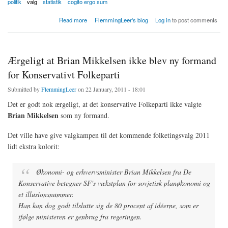
politik
valg
statistik
cogito ergo sum
about Rygter om taktik fra socialdemokratiske vælgere i meningsmålinger
Read more
FlemmingLeer's blog
Log in
to post comments
Ærgeligt at Brian Mikkelsen ikke blev ny formand
for Konservativt Folkeparti
Submitted by
FlemmingLeer
on 22 January, 2011 - 18:01
Det er godt nok ærgeligt, at det konservative Folkeparti ikke valgte
Brian Mikkelsen
som ny formand.
Det ville have give valgkampen til det kommende folketingsvalg 2011
lidt ekstra kolorit:
Økonomi- og erhvervsminister Brian Mikkelsen fra De
Konservative betegner SF's vækstplan for sovjetisk planøkonomi og
et illusionsnummer.
Han kan dog godt tilslutte sig de 80 procent af idéerne, som er
ifølge ministeren er genbrug fra regeringen.