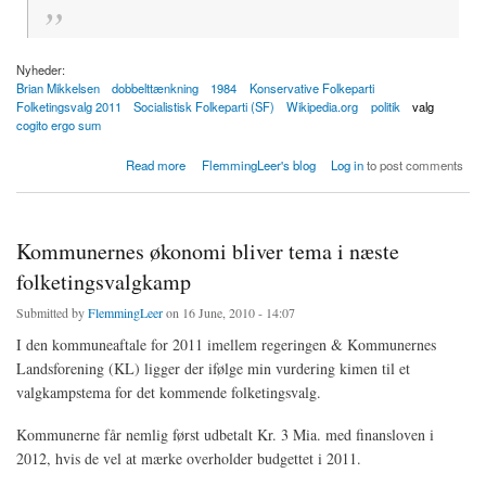
Nyheder:
Brian Mikkelsen
dobbelttænkning
1984
Konservative Folkeparti
Folketingsvalg 2011
Socialistisk Folkeparti (SF)
Wikipedia.org
politik
valg
cogito ergo sum
about Ærgeligt at Brian Mikkelsen ikke blev ny formand for Konservativt Folkeparti
Read more
FlemmingLeer's blog
Log in
to post comments
Kommunernes økonomi bliver tema i næste
folketingsvalgkamp
Submitted by
FlemmingLeer
on 16 June, 2010 - 14:07
I den kommuneaftale for 2011 imellem regeringen & Kommunernes
Landsforening (KL) ligger der ifølge min vurdering kimen til et
valgkampstema for det kommende folketingsvalg.
Kommunerne får nemlig først udbetalt Kr. 3 Mia. med finansloven i
2012, hvis de vel at mærke overholder budgettet i 2011.