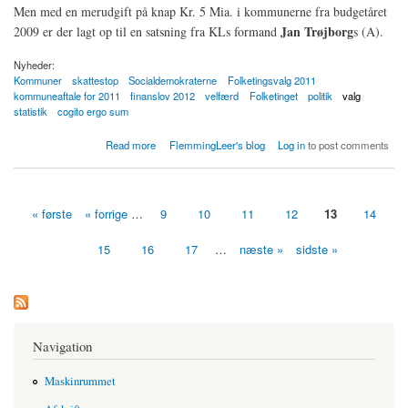
Men med en merudgift på knap Kr. 5 Mia. i kommunerne fra budgetåret
Jan Trøjborg
2009 er der lagt op til en satsning fra KLs formand
s (A).
Nyheder:
Kommuner
skattestop
Socialdemokraterne
Folketingsvalg 2011
kommuneaftale for 2011
finanslov 2012
velfærd
Folketinget
politik
valg
statistik
cogito ergo sum
about Kommunernes økonomi bliver tema i næste folketingsvalgkamp
Read more
FlemmingLeer's blog
Log in
to post comments
« første
« forrige
…
9
10
11
12
13
14
Sider
15
16
17
…
næste »
sidste »
Navigation
Maskinrummet