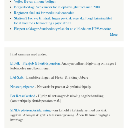
Vejle: Bevar almene boliger
Borgerforslag: Skriv under for at ophæve ghettoplanen 2018
Regionen skal stå for medicinsk cannabis
Station 2 For syg til straf: Ingen psykisk syge skal begå kriminalitet
for at komme i behandling i psykiatrien
Ekspert anklager Sundhedsstyrelse for at vildlede om HPV-vaccine
Mere
Find sammen med andre:
k10.dk - Flexjob & Førtidspension
. Anonym online rådgivning om sager i
forbindelse med kommuner.
LAFS.dk
- Landsforeningen af Fleks- & Skånejobbere
Næstehjælperne
- Netværk for protest & praktisk hjælp
For Retssikerhed
- Hjælp til retssager & ulovlig sagsbehandling
(kontanthjælp, førtidspension m.fl.)
SINDs pårørenderådgivning
- om forhold i forbindelse med psykisk
sygdom. Anonym & gratis telefonrådgivning. Åben 10 timer dagligt i
hverdage.