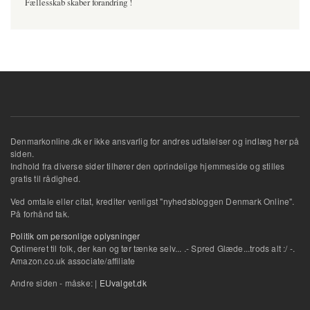
Fællesskab skaber forandring !
Denmarkonline.dk er ikke ansvarlig for andres udtalelser og indlæg her på
siden.
Indhold fra diverse sider tilhører den oprindelige hjemmeside og stilles
gratis til rådighed.
Ved omtale eller citat, krediter venligst "nyhedsbloggen Denmark Online".
På forhånd tak.
Politik om personlige oplysninger
Optimeret til folk, der kan og tør tænke selv... .- Spred Glæde...trods alt :/ -.
Amazon.co.uk associate/affiliate
Andre siden - måske: |
EUvalget.dk