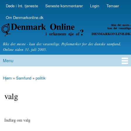
Skip to
Døde i Int. tjeneste
Seneste kommentarer
Login
Temaer
Secondary menu
main
content
Om Denmarkonline.dk
Denmarkonline.dk - blognyheder om politik
Ikke det meste - kun det væsentlige. Pejlemærker for det danske samfund.
Online siden 31. juli 2005.
Menu
Main menu
Hjem
»
Samfund
»
politik
You are here
valg
Indlæg om valg