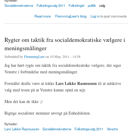
Nyheder:
Socialdemokraterne
Folketingsvalg 2011
Folketinget
politik
valg
about Dør til dør: Dørklokke stemning får måske modstandernes sofavælgere til
Read more
FlemmingLeer's blog
Log in
to post comments
stemmeurnerne
Rygter om taktik fra socialdemokratiske vælgere i
meningsmålinger
Submitted by
FlemmingLeer
on 10 May, 2011 - 14:58
Jeg har hørt rygte om taktik fra socialdemokratiske vælgere, der siger
Venstre i forbindelse med meningsmålinger.
Lars Løkke Rasmussen
Formålet skulle være at lokke
til at udskrive
valg med troen på at Venstre kunne opnå en sejr.
Men det kan de ikke ;)
Rigtige socialister stemmer iøvrigt på Enhedslisten.
Nyheder:
Lars Løkke Rasmussen
Socialdemokraterne
Folketingsvalg 2011
Venstre