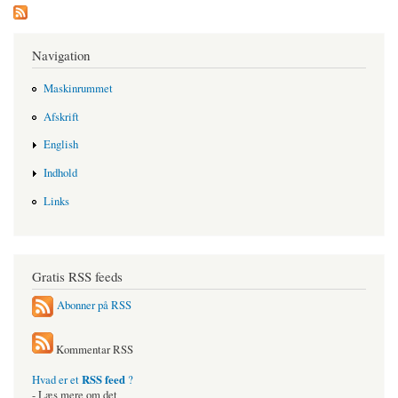
Navigation
Maskinrummet
Afskrift
English
Indhold
Links
Gratis RSS feeds
Abonner på RSS
Kommentar RSS
RSS feed
Hvad er et
?
- Læs mere om det