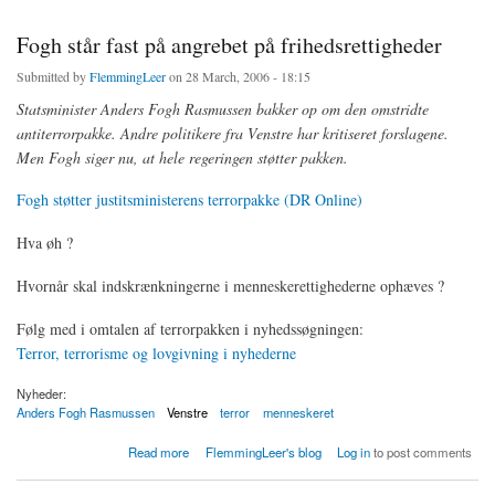
Fogh står fast på angrebet på frihedsrettigheder
Submitted by
FlemmingLeer
on 28 March, 2006 - 18:15
Statsminister Anders Fogh Rasmussen bakker op om den omstridte
antiterrorpakke. Andre politikere fra Venstre har kritiseret forslagene.
Men Fogh siger nu, at hele regeringen støtter pakken.
Fogh støtter justitsministerens terrorpakke (DR Online)
Hva øh ?
Hvornår skal indskrænkningerne i menneskerettighederne ophæves ?
Følg med i omtalen af terrorpakken i nyhedssøgningen:
Terror, terrorisme og lovgivning i nyhederne
Nyheder:
Anders Fogh Rasmussen
Venstre
terror
menneskeret
about Fogh står fast på angrebet på frihedsrettigheder
Read more
FlemmingLeer's blog
Log in
to post comments