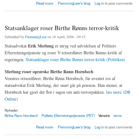
about Intern kritik af V's ledelse
Read more
FlemmingLeer's blog
Log in
to post comments
Statsanklager roser Birthe Rønns terror-kritik
Submitted by
FlemmingLeer
on 18 April, 2006 - 09:15
Erik Merlung
Statsadvokat
er utryg ved udvidelsen af Politiets
Efterretningstjeneste og roser V-retsordfører Birthe Rønns kritik af
regeringen
.
Statsanklager roser Birthe Rønns terror-kritik (Politiken)
Merlung roser oprørske Birthe Rønn Hornbech
Venstres retsordfører, Birthe Rønn Hornbech, får uventet ros af
statsadvokat Erik Merlung, der snart går på pension. Han mener, at
Hornbech har gjort det flot i sagen om anti-terrorpakken.
læs mere (DR
Online)
Nyheder:
Birthe Rønn Hornbech
Politiets Efterretningstjeneste (PET)
Venstre
terror
about Statsanklager roser Birthe Rønns terror-kritik
Read more
FlemmingLeer's blog
Log in
to post comments