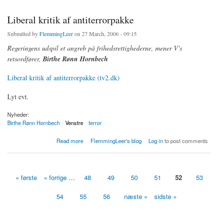
Liberal kritik af antiterrorpakke
Submitted by
FlemmingLeer
on 27 March, 2006 - 09:15
Regeringens udspil et angreb på frihedsrettighederne, mener V's
retsordfører,
Birthe Rønn Hornbech
Liberal kritik af antiterrorpakke (tv2.dk)
Lyt evt.
Nyheder:
Birthe Rønn Hornbech
Venstre
terror
about Liberal kritik af antiterrorpakke
Read more
FlemmingLeer's blog
Log in
to post comments
« første
« forrige
…
48
49
50
51
52
53
Sider
54
55
56
næste »
sidste »