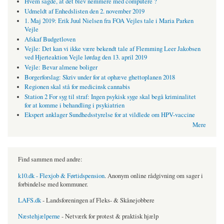
Hvem sagde, at det blev nemmere med computere ?
Udmeldt af Enhedslisten den 2. november 2019
1. Maj 2019: Erik Juul Nielsen fra FOA Vejles tale i Maria Parken
Vejle
Afskaf Budgetloven
Vejle: Det kan vi ikke være bekendt tale af Flemming Leer Jakobsen
ved Hjerteaktion Vejle lørdag den 13. april 2019
Vejle: Bevar almene boliger
Borgerforslag: Skriv under for at ophæve ghettoplanen 2018
Regionen skal stå for medicinsk cannabis
Station 2 For syg til straf: Ingen psykisk syge skal begå kriminalitet
for at komme i behandling i psykiatrien
Ekspert anklager Sundhedsstyrelse for at vildlede om HPV-vaccine
Mere
Find sammen med andre:
k10.dk - Flexjob & Førtidspension
. Anonym online rådgivning om sager i
forbindelse med kommuner.
LAFS.dk
- Landsforeningen af Fleks- & Skånejobbere
Næstehjælperne
- Netværk for protest & praktisk hjælp