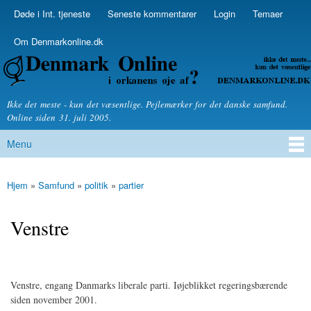
Skip to
Døde i Int. tjeneste
Seneste kommentarer
Login
Temaer
Secondary menu
main
content
Om Denmarkonline.dk
Denmarkonline.dk - blognyheder om politik
Ikke det meste - kun det væsentlige. Pejlemærker for det danske samfund.
Online siden 31. juli 2005.
Menu
Main menu
Hjem
»
Samfund
»
politik
»
partier
You are here
Venstre
Venstre, engang Danmarks liberale parti. Iøjeblikket regeringsbærende
siden november 2001.