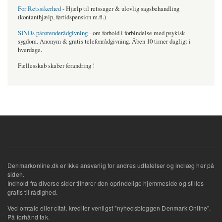
For Retssikerhed
- Hjælp til retssager & ulovlig sagsbehandling
(kontanthjælp, førtidspension m.fl.)
SINDs pårørenderådgivning
- om forhold i forbindelse med psykisk
sygdom. Anonym & gratis telefonrådgivning. Åben 10 timer dagligt i
hverdage.
Fællesskab skaber forandring !
Denmarkonline.dk er ikke ansvarlig for andres udtalelser og indlæg her på
siden.
Indhold fra diverse sider tilhører den oprindelige hjemmeside og stilles
gratis til rådighed.
Ved omtale eller citat, krediter venligst "nyhedsbloggen Denmark Online".
På forhånd tak.