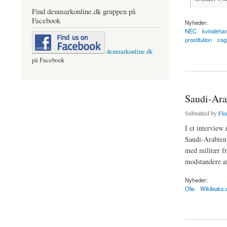
Find denmarkonline.dk gruppen på
Facebook
Nyheder:
NEC
kvindehan
prostitution
cog
denmarkonline.dk
about PETs NEC enhe
på Facebook
Saudi-Arab
Submitted by
Fle
I et interview
Saudi-Arabien 
med militær fr
modstandere a
Nyheder:
Olie
Wikileaks.
about Saudi-Arabien