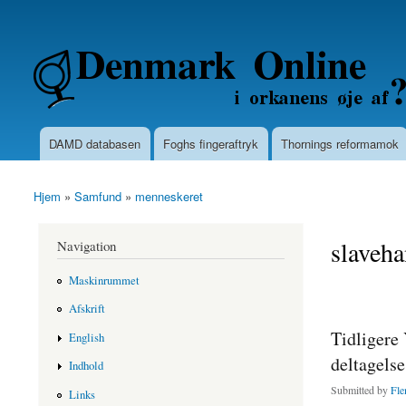
Secondary menu
Denmarkonline.dk - blognyheder om po
DAMD databasen
Foghs fingeraftryk
Thornings reformamok
Main menu
Hjem
»
Samfund
»
menneskeret
You are here
slaveha
Navigation
Maskinrummet
Afskrift
Tidligere 
English
deltagels
Indhold
Submitted by
Fle
Links