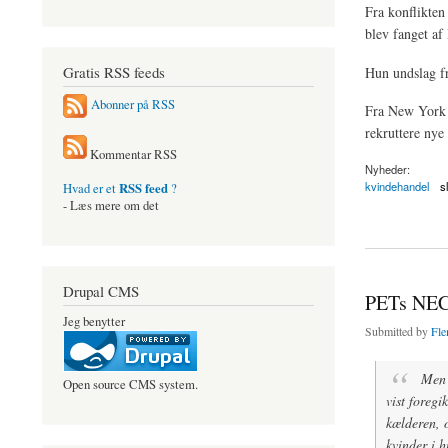
Fra konflikten
blev fanget af
Gratis RSS feeds
Hun undslag fr
Abonner på RSS
Fra New York 
rekruttere nye 
Kommentar RSS
Nyheder:
kvindehandel
s
RSS feed
Hvad er et
?
- Læs mere om det
about Tidligere Yaz
Drupal CMS
PETs NEC 
Jeg benytter
Submitted by
Fle
Men a
Open source CMS system.
vist foregi
kælderen, o
kvinder i h