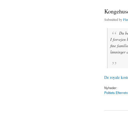
Kongehuset
Submitted by
Fle
Du be
I forvejen 
fine famili
lønninger a
De royale kost
Nyheder:
Politiets Efterre
about Kongehuset ko