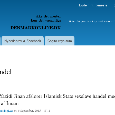
Skip to
Døde i Int. tjeneste
main
content
litik
Ikke det meste - kun det væsentl
Nyhedsbrev & Facebook
Cogito ergo sum
ndel
Yazidi Jinan afslører Islamisk Stats sexslave handel me
e af Imam
mmingLeer
on 6 September, 2015 - 15:11