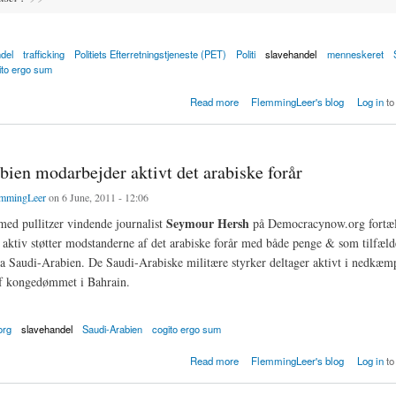
del
trafficking
Politiets Efterretningstjeneste (PET)
Politi
slavehandel
menneskeret
ito ergo sum
d fulgte ikke op på handlet kvinde i Vanløse
Read more
FlemmingLeer's blog
Log in
to
ien modarbejder aktivt det arabiske forår
mmingLeer
on 6 June, 2011 - 12:06
Seymour Hersh
 med pullitzer vindende journalist
på Democracynow.org fortæll
aktiv støtter modstanderne af det arabiske forår med både penge & som tilfæld
a Saudi-Arabien. De Saudi-Arabiske militære styrker deltager aktivt i nedkæmp
f kongedømmet i Bahrain.
org
slavehandel
Saudi-Arabien
cogito ergo sum
 modarbejder aktivt det arabiske forår
Read more
FlemmingLeer's blog
Log in
to