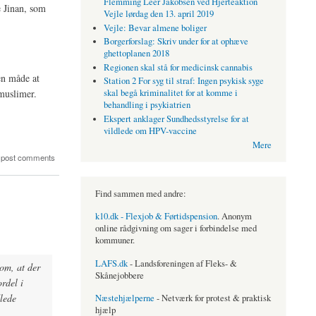
Flemming Leer Jakobsen ved Hjerteaktion
 Jinan, som
Vejle lørdag den 13. april 2019
Vejle: Bevar almene boliger
Borgerforslag: Skriv under for at ophæve
ghettoplanen 2018
Regionen skal stå for medicinsk cannabis
en måde at
Station 2 For syg til straf: Ingen psykisk syge
-muslimer.
skal begå kriminalitet for at komme i
behandling i psykiatrien
Ekspert anklager Sundhedsstyrelse for at
vildlede om HPV-vaccine
Mere
 post comments
Find sammen med andre:
k10.dk - Flexjob & Førtidspension
. Anonym
online rådgivning om sager i forbindelse med
kommuner.
LAFS.dk
- Landsforeningen af Fleks- &
om, at der
Skånejobbere
rdel i
lede
Næstehjælperne
- Netværk for protest & praktisk
hjælp