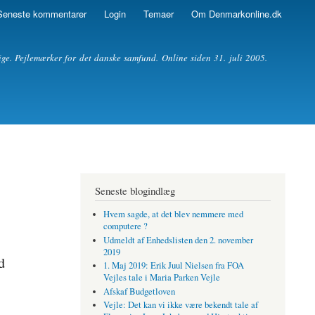
Seneste kommentarer
Login
Temaer
Om Denmarkonline.dk
ige. Pejlemærker for det danske samfund. Online siden 31. juli 2005.
Seneste blogindlæg
Hvem sagde, at det blev nemmere med
computere ?
Udmeldt af Enhedslisten den 2. november
2019
d
1. Maj 2019: Erik Juul Nielsen fra FOA
Vejles tale i Maria Parken Vejle
Afskaf Budgetloven
Vejle: Det kan vi ikke være bekendt tale af