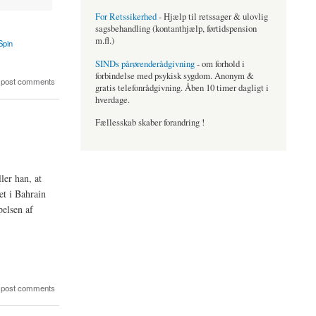
For Retssikerhed
- Hjælp til retssager & ulovlig
sagsbehandling (kontanthjælp, førtidspension
m.fl.)
Spin
SINDs pårørenderådgivning
- om forhold i
forbindelse med psykisk sygdom. Anonym &
 post comments
gratis telefonrådgivning. Åben 10 timer dagligt i
hverdage.
Fællesskab skaber forandring !
er han, at
et i Bahrain
elsen af
 post comments