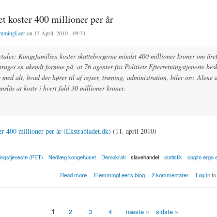
 koster 400 millioner per år
mmingLeer
on 13 April, 2010 - 09:31
taler: Kongefamilien koster skatteborgerne mindst 400 millioner kroner om åre
bruges en ukendt formue på, at 76 agenter fra Politiets Efterretningstjeneste bes
e med alt, hvad der hører til af rejser, træning, administration, biler osv. Alene 
nslås at koste i hvert fald 30 millioner kroner.
er 400 millioner per år (Ekstrabladet.dk)
(11. april 2010)
tningstjeneste (PET)
Nedlæg kongehuset
Demokrati
slavehandel
statistik
cogito ergo
ster 400 millioner per år
Read more
FlemmingLeer's blog
2 kommentarer
Log in
to
1
2
3
4
næste »
sidste »