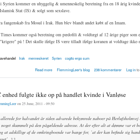
 i Syrien kommer en uhyggelig & umenneskelig beretning fra en 18 årig kvinde
 Islamisk Stat (IS) & solgt som sexslave.
a fangenskab fra Mosul i Irak. Hun blev blandt andet købt af en Imam.
Times kommer også beretning om pædofili & voldtægt af 12 årige piger som 
"krigere" på ! Det skulle ifølge IS være tilladt ifølge koranen at voldtage ikke
lavehandel
Irak
menneskeret
Syrien
cogito ergo sum
idi Jinan afslører Islamisk Stats sexslave handel med deltagelse af Imam
Read more
FlemmingLeer's blog
238 kommentarer
Log in
to
enhed fulgte ikke op på handlet kvinde i Vanløse
mmingLeer
on 25 June, 2011 - 09:50
llerede for halvandet år siden advarede bekymrede naboer på Herlufsholmvej 
k noget skummelt på den pågældende adresse. At der efter alt at dømme var et bo
g at adskillige af de omkringboende var bange for, ’at der kan befinde sig hand
uset’.