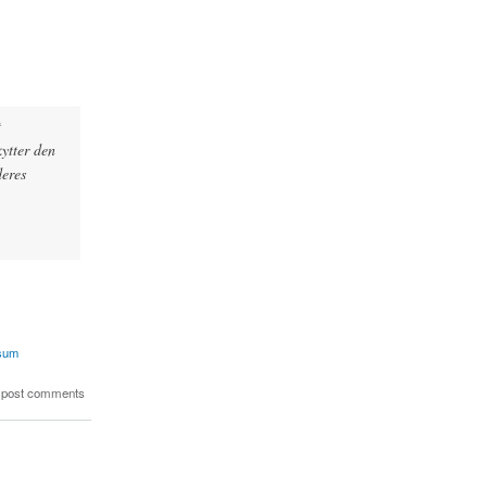
t
kytter den
deres
 sum
 post comments