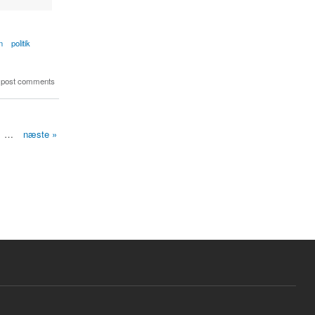
n
politik
 post comments
…
næste »