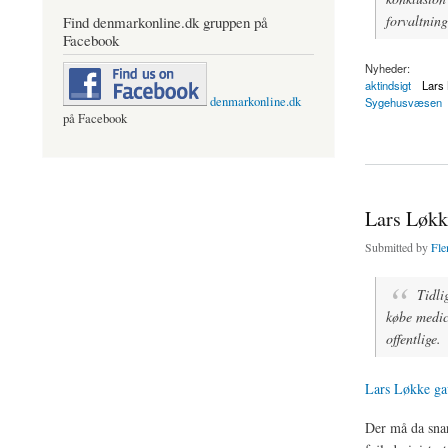
forvaltning
Find denmarkonline.dk gruppen på
Facebook
Nyheder:
aktindsigt
Lars
denmarkonline.dk
Sygehusvæsen
på Facebook
about Ministerier æ
Lars Løkke
Submitted by
Fle
Tidli
købe medici
offentlige.
Lars Løkke gav
Der må da snar