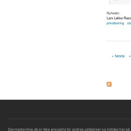
Nyheder:
Lars Løkke Ras
privatisering
sta
about Privathospital
« første
«
Sider
Denmarkonline.dk er ikke ansvarlig for andres udtalelser og indlæg her på 