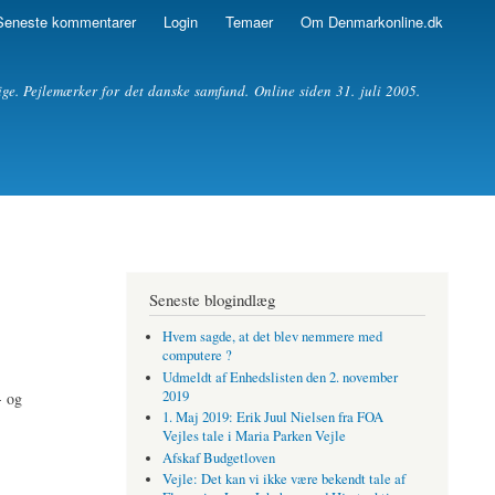
Seneste kommentarer
Login
Temaer
Om Denmarkonline.dk
ige. Pejlemærker for det danske samfund. Online siden 31. juli 2005.
Seneste blogindlæg
Hvem sagde, at det blev nemmere med
computere ?
Udmeldt af Enhedslisten den 2. november
2019
- og
1. Maj 2019: Erik Juul Nielsen fra FOA
Vejles tale i Maria Parken Vejle
Afskaf Budgetloven
Vejle: Det kan vi ikke være bekendt tale af