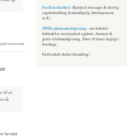
For Retssikerhed
- Hjælp til retssager & ulovlig
sagsbehandling (kontanthjælp, førtidspension
m.fl.)
SINDs pårørenderådgivning
- om forhold i
forbindelse med psykisk sygdom. Anonym &
gratis telefonrådgivning. Åben 10 timer dagligt i
 post comments
hverdage.
Fællesskab skaber forandring !
ker
 til at
hos de
or bevidst