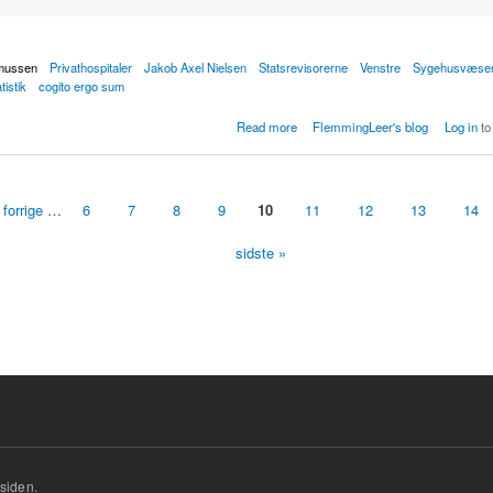
mussen
Privathospitaler
Jakob Axel Nielsen
Statsrevisorerne
Venstre
Sygehusvæse
tistik
cogito ergo sum
er har kostet for meget
Read more
FlemmingLeer's blog
Log in
to
 forrige
…
6
7
8
9
10
11
12
13
14
sidste »
siden.