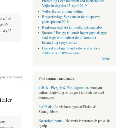
Flemming Leer Jakobsen ved Hjerteaktion
Vejle lørdag den 13. april 2019
Vejle: Bevar almene boliger
Borgerforslag: Skriv under for at ophæve
 til at
ghettoplanen 2018
hos de
Regionen skal stå for medicinsk cannabis
s skyld.
Station 2 For syg til straf: Ingen psykisk syge
skal begå kriminalitet for at komme i
behandling i psykiatrien
Ekspert anklager Sundhedsstyrelse for at
vildlede om HPV-vaccine
Mere
 post comments
Find sammen med andre:
k10.dk - Flexjob & Førtidspension
. Anonym
online rådgivning om sager i forbindelse med
kommuner.
taler
LAFS.dk
- Landsforeningen af Fleks- &
Skånejobbere
Næstehjælperne
- Netværk for protest & praktisk
tens
hjælp
evisor og