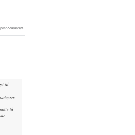
 post comments
et til
patienter.
nativ til
tale