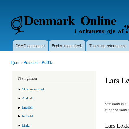
Secondary menu
Denmarkonline.dk - blognyheder om po
DAMD databasen
Foghs fingeraftryk
Thornings reformamok
Main menu
Hjem
»
Personer i Politik
You are here
Lars L
Navigation
Maskinrummet
Afskrift
Statsminister 
English
sundhedsminist
Indhold
Lars Løkke
Links