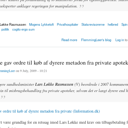
seksperter anklager regeringen for manipulation.
 Løkke Rasmussen
Mogens Lykketoft
Privathospitaler
Statsrevisorerne
helbred
Spin
politik
cogito ergo sum
ndrede konklusion i revisionsrapport om privathospitaler
Read more
FlemmingLeer's blog
Log in
to
 gav ordre til køb af dyrere metadon fra private apote
mmingLeer
on 9 July, 2009 - 10:21
gere sundhedsminister
Lars Løkke Rasmussen
(V) beordrede i 2007 kommunerne
n til misbrugsbehandling fra private apoteker, selvom det er langt dyrere end 
 ordre til køb af dyrere metadon fra private (Information.dk)
t være grundlag for en retssag imod Lars Løkke med krav om tilbagebetaling f