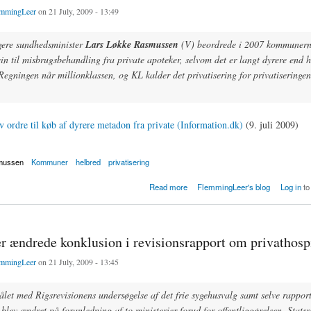
mmingLeer
on 21 July, 2009 - 13:49
gere sundhedsminister
Lars Løkke Rasmussen
(V) beordrede i 2007 kommunerne
n til misbrugsbehandling fra private apoteker, selvom det er langt dyrere end 
 Regningen når millionklassen, og KL kalder det privatisering for privatiseringen
 ordre til køb af dyrere metadon fra private (Information.dk)
(9. juli 2009)
mussen
Kommuner
helbred
privatisering
 ordre til køb af dyrere metadon fra private
Read more
FlemmingLeer's blog
Log in
to
r ændrede konklusion i revisionsrapport om privathospi
mmingLeer
on 21 July, 2009 - 13:45
let med Rigsrevisionens undersøgelse af det frie sygehusvalg samt selve rappor
blev ændret på foranledning af to ministerier forud for offentliggørelsen. Statsr