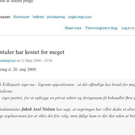
ion af statens penge.
mussen
Kommuner
helbred
privatisering
cogito ergo sum
v ordre til køb af dyrere metadon fra private apoteker
Read more
FlemmingLeer's blog
Log in
to
italer har kostet for meget
mmingLeer
on 21 May, 2009 - 15:56
ring d. 20. maj 2009:
 Folkeparti siger nu - ligesom oppositionen - at det offentlige har betalt for meg
talerne.
, siger partiet, for at opbygge en privat sektor og derigennem få behandlet flere 
hedsminister
Jakob Axel Nielsen
har sagt, at regeringen har villet skabe et alter
ige sygehusvæsen for at sikre det frie valg, men ifølge ham er det sket uden at be