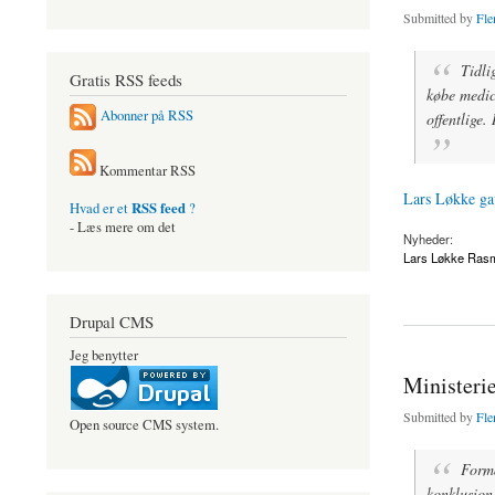
Submitted by
Fle
Tidli
Gratis RSS feeds
købe medici
Abonner på RSS
offentlige.
Kommentar RSS
Lars Løkke gav
RSS feed
Hvad er et
?
- Læs mere om det
Nyheder:
Lars Løkke Ras
about Lars Løkke gav
Drupal CMS
Jeg benytter
Ministerie
Submitted by
Fle
Open source CMS system.
Formå
konklusion 