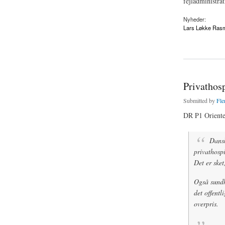
fejladministrat
Nyheder:
Lars Løkke Ras
about Lars Løkke ga
Privathosp
Submitted by
Fle
DR P1 Oriente
Dansk
privathospi
Det er sket
Også sund
det offentl
overpris.