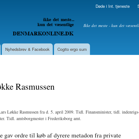
Skip to
Døde i Int. tjeneste
main
content
litik
Ikke det meste - kun det væsentl
Nyhedsbrev & Facebook
Cogito ergo sum
økke Rasmussen
Lars Løkke Rasmussen fra d. 5. april 2009. Tidl. Finansminister, tidl. indenrigs
er. Tidl. amtsborgmester i Frederiksborg amt.
 gav ordre til køb af dyrere metadon fra private