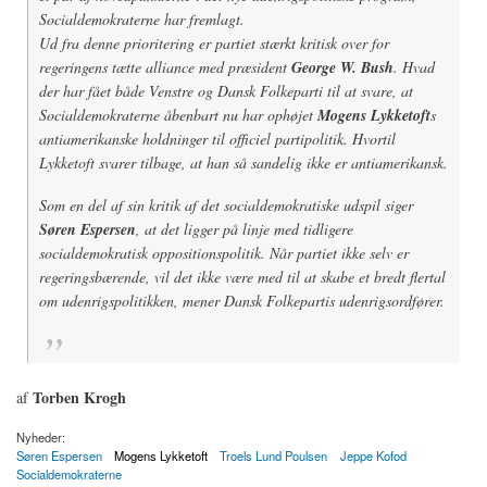
Socialdemokraterne har fremlagt.
Ud fra denne prioritering er partiet stærkt kritisk over for
regeringens tætte alliance med præsident
George W. Bush
. Hvad
der har fået både Venstre og Dansk Folkeparti til at svare, at
Socialdemokraterne åbenbart nu har ophøjet
Mogens Lykketoft
s
antiamerikanske holdninger til officiel partipolitik. Hvortil
Lykketoft svarer tilbage, at han så sandelig ikke er antiamerikansk.
Som en del af sin kritik af det socialdemokratiske udspil siger
Søren Espersen
, at det ligger på linje med tidligere
socialdemokratisk oppositionspolitik. Når partiet ikke selv er
regeringsbærende, vil det ikke være med til at skabe et bredt flertal
om udenrigspolitikken, mener Dansk Folkepartis udenrigsordfører.
Torben Krogh
af
Nyheder:
Søren Espersen
Mogens Lykketoft
Troels Lund Poulsen
Jeppe Kofod
Socialdemokraterne