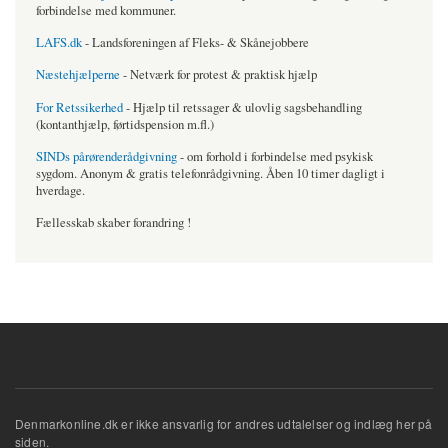
forbindelse med kommuner.
LAFS.dk
- Landsforeningen af Fleks- & Skånejobbere
Næstehjælperne
- Netværk for protest & praktisk hjælp
For Retssikerhed
- Hjælp til retssager & ulovlig sagsbehandling
(kontanthjælp, førtidspension m.fl.)
SINDs pårørenderådgivning
- om forhold i forbindelse med psykisk
sygdom. Anonym & gratis telefonrådgivning. Åben 10 timer dagligt i
hverdage.
Fællesskab skaber forandring !
Denmarkonline.dk er ikke ansvarlig for andres udtalelser og indlæg her på
siden.