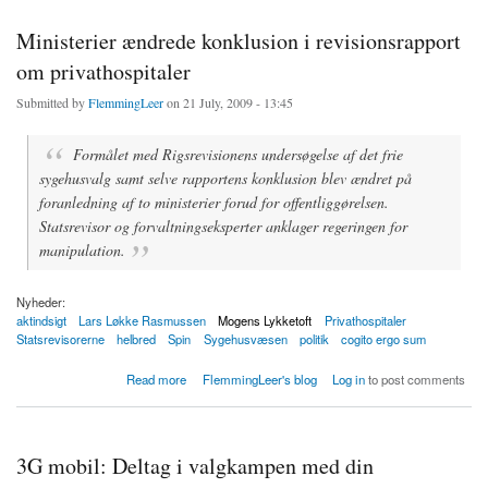
Ministerier ændrede konklusion i revisionsrapport
om privathospitaler
Submitted by
FlemmingLeer
on 21 July, 2009 - 13:45
Formålet med Rigsrevisionens undersøgelse af det frie
sygehusvalg samt selve rapportens konklusion blev ændret på
foranledning af to ministerier forud for offentliggørelsen.
Statsrevisor og forvaltningseksperter anklager regeringen for
manipulation.
Nyheder:
aktindsigt
Lars Løkke Rasmussen
Mogens Lykketoft
Privathospitaler
Statsrevisorerne
helbred
Spin
Sygehusvæsen
politik
cogito ergo sum
about Ministerier ændrede konklusion i revisionsrapport om privathospitaler
Read more
FlemmingLeer's blog
Log in
to post comments
3G mobil: Deltag i valgkampen med din