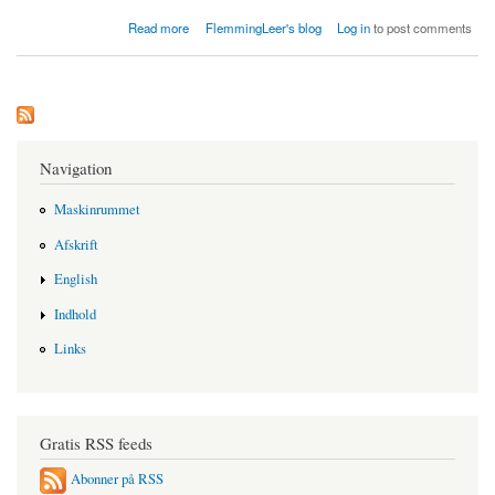
about Socialdemokraterne præsenterer ny udenrigsdoktrin
Read more
FlemmingLeer's blog
Log in
to post comments
Navigation
Maskinrummet
Afskrift
English
Indhold
Links
Gratis RSS feeds
Abonner på RSS