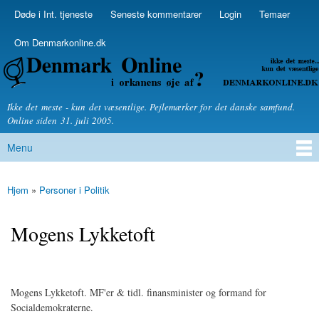
Skip to
Døde i Int. tjeneste
Seneste kommentarer
Login
Temaer
Secondary menu
main
content
Om Denmarkonline.dk
Denmarkonline.dk - blognyheder om politik
Ikke det meste - kun det væsentlige. Pejlemærker for det danske samfund.
Online siden 31. juli 2005.
Menu
Main menu
Hjem
»
Personer i Politik
You are here
Mogens Lykketoft
Mogens Lykketoft. MF'er & tidl. finansminister og formand for
Socialdemokraterne.