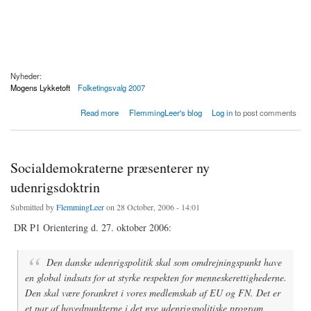
Nyheder:
Mogens Lykketoft
Folketingsvalg 2007
about 3G mobil: Deltag i valgkampen med din mobiltelefon
Read more
FlemmingLeer's blog
Log in
to post comments
Socialdemokraterne præsenterer ny
udenrigsdoktrin
Submitted by
FlemmingLeer
on 28 October, 2006 - 14:01
DR P1 Orientering d. 27. oktober 2006:
Den danske udenrigspolitik skal som omdrejningspunkt have
en global indsats for at styrke respekten for menneskerettighederne.
Den skal være forankret i vores medlemskab af EU og FN. Det er
et par af hovedpunkterne i det nye udenrigspolitiske program,