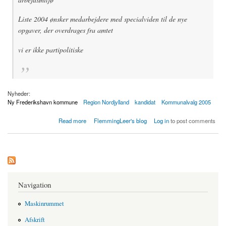
Liste 2004 ønsker medarbejdere med specialviden til de nye
opgaver, der overdrages fra amtet
vi er ikke partipolitiske
Nyheder:
Ny Frederikshavn kommune
Region Nordjylland
kandidat
Kommunalvalg 2005
about Frederikshavn: tidligere venstre medlem stiller op til valg
Read more
FlemmingLeer's blog
Log in
to post comments
Navigation
Maskinrummet
Afskrift