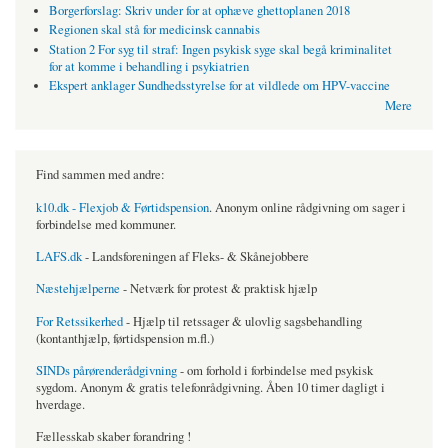
Borgerforslag: Skriv under for at ophæve ghettoplanen 2018
Regionen skal stå for medicinsk cannabis
Station 2 For syg til straf: Ingen psykisk syge skal begå kriminalitet
for at komme i behandling i psykiatrien
Ekspert anklager Sundhedsstyrelse for at vildlede om HPV-vaccine
Mere
Find sammen med andre:
k10.dk - Flexjob & Førtidspension
. Anonym online rådgivning om sager i
forbindelse med kommuner.
LAFS.dk
- Landsforeningen af Fleks- & Skånejobbere
Næstehjælperne
- Netværk for protest & praktisk hjælp
For Retssikerhed
- Hjælp til retssager & ulovlig sagsbehandling
(kontanthjælp, førtidspension m.fl.)
SINDs pårørenderådgivning
- om forhold i forbindelse med psykisk
sygdom. Anonym & gratis telefonrådgivning. Åben 10 timer dagligt i
hverdage.
Fællesskab skaber forandring !