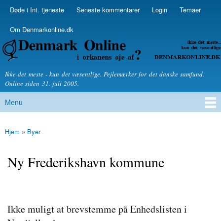
Skip to
Døde i Int. tjeneste
Seneste kommentarer
Login
Temaer
Secondary menu
main
content
Om Denmarkonline.dk
Denmarkonline.dk - blognyheder om politik
Ikke det meste - kun det væsentlige. Pejlemærker for det danske samfund.
Online siden 31. juli 2005.
Menu
Main menu
Hjem
»
Byer
You are here
Ny Frederikshavn kommune
Ikke muligt at brevstemme på Enhedslisten i