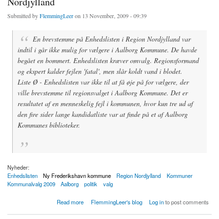
Nordjylland
Submitted by
FlemmingLeer
on 13 November, 2009 - 09:39
En brevstemme på Enhedslisten i Region Nordjylland var
indtil i går ikke mulig for vælgere i Aalborg Kommune. De havde
begået en bommert. Enhedslisten kræver omvalg. Regionsformand
og ekspert kalder fejlen 'fatal', men slår koldt vand i blodet.
Liste Ø - Enhedslisten var ikke til at få øje på for vælgere, der
ville brevstemme til regionsvalget i Aalborg Kommune. Det er
resultatet af en menneskelig fejl i kommunen, hvor kun tre ud af
den fire sider lange kandidatliste var at finde på et af Aalborg
Kommunes biblioteker.
Nyheder:
Enhedslisten
Ny Frederikshavn kommune
Region Nordjylland
Kommuner
Kommunalvalg 2009
Aalborg
politik
valg
about Ikke muligt at brevstemme på Enhedslisten i Nordjylland
Read more
FlemmingLeer's blog
Log in
to post comments