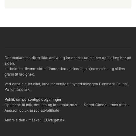
Denmarkonline.dk er ikke ansvarlig for andres udtalelser og indlæg her på
siden.
Indhold fra diverse sider tilhører den oprindelige hjemmeside og stilles
gratis til rådighed.
Ved omtale eller citat, krediter venligst "nyhedsbloggen Denmark Online".
På forhånd tak.
Politik om personlige oplysninger
Optimeret til folk, der kan og tør tænke selv... .- Spred Glæde...trods alt :/ -.
Amazon.co.uk associate/affiliate
Andre siden - måske: |
EUvalget.dk